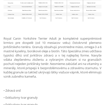
Royal Canin Yorkshire Terrier Adult je kompletné superprémiové
krmivo pre dospelé (od 10 mesiacov veku) čistokrvné plemeno
Jorkšírskeho teriéra. Granuly obsahujú prvotriedne mäso, omega-3 a 6
mastné kyseliny, borákové oleje a biotín. Táto špeciálna zmes udržiava
typickú dlhú srsť jorkšírov zdravú a v tej najlepšej forme. Navyše
vďaka zlepšenému zloženiu a vybraným chutiam si na granulách
pochutí nejeden jorkšírsky teriér. Nesmieme zabúdať ani na vitamíny a
minerály, ktoré prispejú k bezproblémovému a zdravému starnutiu. V
každej granule sa taktiež ukrývajú látky viažuce vápnik, ktoré eliminujú
vznik zubného kameňa.
• Zdravá srsť
• Exkluzívny tvar granuly
• Exkluzívny tvar granuly