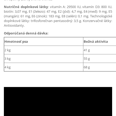
Nutričné doplnkové látky
: vitamín A: 29500 IU, vitamín D3: 800 IU,
biotín: 3,07 mg, E1 (železo): 47 mg, E2 (jód): 4,7 mg, E4 (meď): 9 mg, E5
(mangán): 61 mg, E6 (zinok): 183 mg, E8 (selén): 0,1 mg. Technologické
doplnkové látky: trifosforečnan pentasodný: 3,5 g. Konzervačné látky:
Antioxidanty.
Odporúčaná denná dávka:
Hmotnosť psa
Bežná aktivita
2 kg
41 g
3 kg
55 g
4 kg
68 g