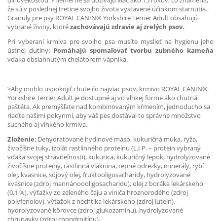
dlhovekosťou. Priemerne sa dožívajú viac ako 15 rokov, čo znamená,
že sú v poslednej tretine svojho života vystavené účinkom starnutia.
Granuly pre psy ROYAL CANIN® Yorkshire Terrier Adult obsahujú
vybrané živiny, ktoré
zachovávajú zdravie aj zrelých psov.
Pri vyberaní krmiva pre svojho psa musíte myslieť na hygienu jeho
ústnej dutiny.
Pomáhajú spomaľovať tvorbu zubného kameňa
vďaka obsiahnutým chelátorom vápnika.
>Aby mohlo uspokojiť chute čo najviac psov, krmivo ROYAL CANIN®
Yorkshire Terrier Adult je dostupné aj vo vlhkej forme ako chutná
paštéta. Ak premýšľate nad kombinovaným kŕmením, jednoducho sa
riaďte našimi pokynmi, aby váš pes dostával to správne množstvo
suchého aj vlhkého krmiva.
Zloženie
: Dehydratované hydinové mäso, kukuričná múka, ryža,
živočíšne tuky, izolát rastlinného proteínu (L.I.P. – proteín vybraný
vďaka svojej stráviteľnosti), kukurica, kukuričný lepok, hydrolyzované
živočíšne proteíny, rastlinná vláknina, repné odrezky, minerály, rybí
olej, kvasnice, sójový olej, fruktooligosacharidy, hydrolyzované
kvasnice (zdroj mannánoooligosacharidu), olej z boráka lekárskeho
(0,1 %), výťažky zo zeleného čaju a viniča hroznorodého (zdroj
polyfenolov), výťažok z nechtíka lekárskeho (zdroj luteín),
hydrolyzované kôrovce (zdroj glukozamínu), hydrolyzované
chrupavky (zdroj chondroitínu).