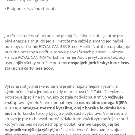
• Podpora zdravého starnutia
Jorkšírske teriéry sú prirodzene pokojné, aktívne a inteligentné psy
plné energie a chuti do jedla. Pretože má každé plemeno jedinečné
potreby, rad krmív ROYAL CANIN® Breed Health Nutrition uspokojuje
nutričné potreby a udržuje zdravie psov rôznych plemien. Zloženie
krmiva ROYAL CANIN® Yorkshire Terrier Adult je vytvorené tak, aby
uspokojilo všetky nutričné potreby
dospelých jorkšírskych teriérov
starších ako 10 mesiacov.
Výrazná srsť jorkšírskeho teriéra je jeho najznámejším rysom. Je
výnimočne dlhá a jemná, a nikdy neprestáva rásť. Taktiež nepĺzne a
potrebuje špeciálne živiny, aby zostala hodvábna. Krmivo
vyživuje
srsť
upraveným zložením obohateným o
esenciálne omega-3 (EPA
& DHA) a omega-6 mastné kyseliny, olej z boráka lekárskeho a
biotín
. Jorkšírske teriéry bývajú v jedle často vyberavé. Veľmi chutné
krmivo je pre nich nevyhnutné. Vďaka kombinácii výnimočných chutí,
ktorým váš pes nebude schopný odolať,
krmivo uspokojí aj tie
najmaškrtnejšie jazýčky
! Jorkšírske teriéry sú tiež známe svojou