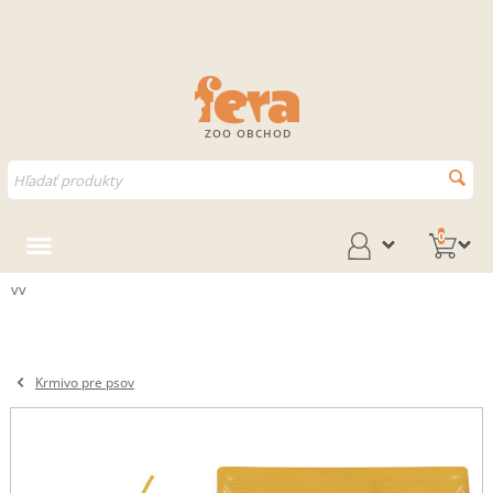
ZOO OBCHOD
0
vv
Krmivo pre psov