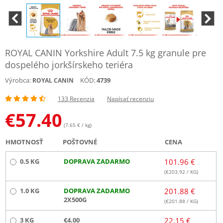
ROYAL CANIN Yorkshire Adult 7.5 kg granule pre
dospelého jorkšírskeho teriéra
Výrobca:
KÓD:
4739
ROYAL CANIN
133 Recenzia
Napísať recenziu
€
57.40
(7.65 € / kg)
HMOTNOSŤ
POŠTOVNÉ
CENA
0.5 KG
DOPRAVA ZADARMO
101.96 €
(€
203.92
/ KG)
1.0 KG
DOPRAVA ZADARMO
201.88 €
2X500G
(€
201.88
/ KG)
3 KG
€4.00
22.15 €