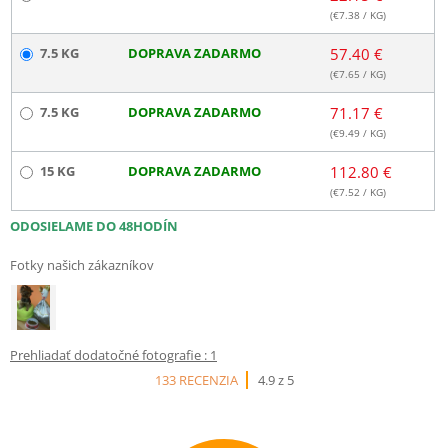
(€
7.38
/ KG)
7.5 KG
DOPRAVA ZADARMO
57.40 €
(€
7.65
/ KG)
7.5 KG
DOPRAVA ZADARMO
71.17 €
(€
9.49
/ KG)
15 KG
DOPRAVA ZADARMO
112.80 €
(€
7.52
/ KG)
ODOSIELAME DO 48HODÍN
Fotky našich zákazníkov
Prehliadať dodatočné fotografie : 1
133 RECENZIA
4.9 z 5