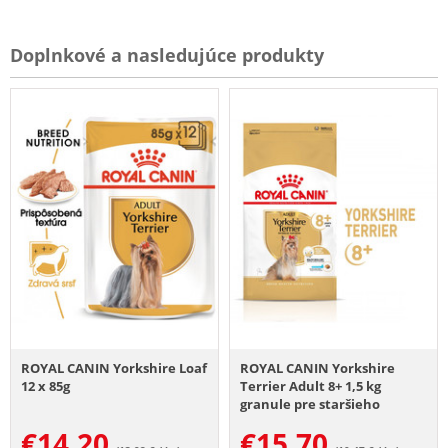
Doplnkové a nasledujúce produkty
ROYAL CANIN Yorkshire Loaf
ROYAL CANIN Yorkshire
12 x 85g
Terrier Adult 8+ 1,5 kg
granule pre staršieho
jorkšírskeho teriéra
€
14.20
€
15.70