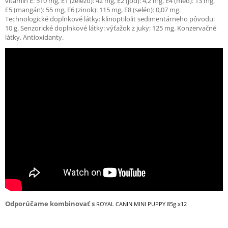
vitamín E: 510 mg, E1 (železo): 42 mg, E2 (jód): 4,2 mg, E4 (meď): 13 mg,
E5 (mangán): 55 mg, E6 (zinok): 115 mg, E8 (selén): 0,07 mg.
Technologické doplnkové látky: klinoptilolit sedimentárneho pôvodu:
10 g. Senzorické doplnkové látky: výťažok z juky: 125 mg. Konzervačné
látky. Antioxidanty.
Odporúčame kombinovať s
ROYAL CANIN MINI PUPPY 85g x12