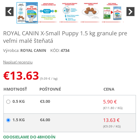
ROYAL CANIN X-Small Puppy 1.5 kg granule pre
veľmi malé šteňatá
Výrobca:
KÓD:
4734
ROYAL CANIN
Napísať recenziu
€
13.63
(9.09 € / kg)
HMOTNOSŤ
POŠTOVNÉ
CENA
0.5 KG
€3.00
5.90 €
(€
11.80
/ KG)
1.5 KG
€4.00
13.63 €
(€
9.09
/ KG)
ODOSIELAME DO 48HODÍN