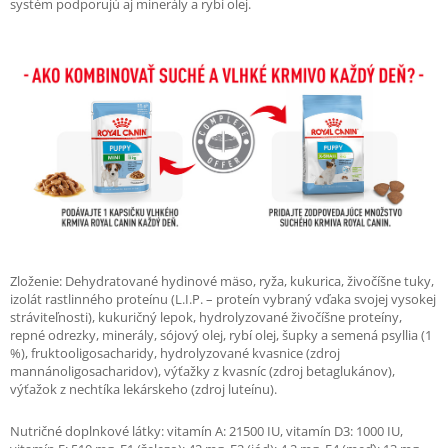
systém podporujú aj minerály a rybí olej.
Zloženie: Dehydratované hydinové mäso, ryža, kukurica, živočíšne tuky,
izolát rastlinného proteínu (L.I.P. – proteín vybraný vďaka svojej vysokej
stráviteľnosti), kukuričný lepok, hydrolyzované živočíšne proteíny,
repné odrezky, minerály, sójový olej, rybí olej, šupky a semená psyllia (1
%), fruktooligosacharidy, hydrolyzované kvasnice (zdroj
mannánoligosacharidov), výťažky z kvasníc (zdroj betaglukánov),
výťažok z nechtíka lekárskeho (zdroj luteínu).
Nutričné doplnkové látky: vitamín A: 21500 IU, vitamín D3: 1000 IU,