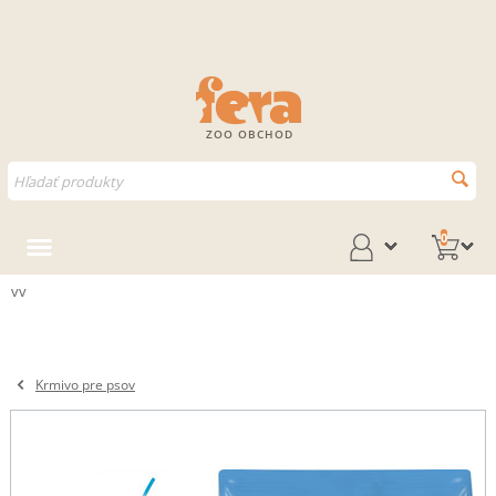
ZOO OBCHOD
0
vv
Krmivo pre psov