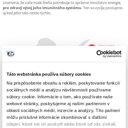
znamená, že vaše malé šteňa potrebuje to správne množstvo energie,
pre zdravý vývoj jeho imunitného systému
. Ten sa vyvíja postupne,
aj keď jeho telo rastie rýchlo.
Táto webstránka používa súbory cookies
Na prispôsobenie obsahu a reklám, poskytovanie funkcií
sociálnych médií a analýzu návštevnosti používame
Zloženie krmiva ROYAL CANIN® X-Small Puppy je vytvorené tak, aby
súbory cookie. Informácie o tom, ako používate naše
uspokojilo všetky potreby vášho malého šteňaťa. Obsahuje
vyvážený
obsah vlákniny
, ktorý zlepšuje priechod čriev a kvalitu stolice.
webové stránky, poskytujeme aj našim partnerom v
Uspokojuje energetické potreby psov veľmi malých plemien v priebehu
oblasti sociálnych médií, inzercie a analýzy. Títo partneri
ich rastu. Šteňatá sú zraniteľnejšie ako dospelé psy. Aby vaše rastúce
môžu príslušné informácie skombinovať s ďalšími
šteňa dostalo správny štart do života, musí dostať krmivo, ktoré je
šité
na mieru jeho potrebám
. Krmivo obsahuje špeciálne zvolený
údajmi, ktoré ste im poskytli alebo ktoré od vás získali,