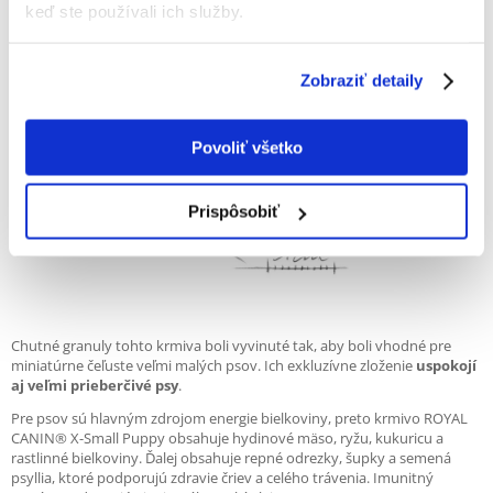
komplex antioxidantov, ktorý podporuje imunitný systém
vášho
keď ste používali ich služby.
šteňaťa. Medzi tieto antioxidanty patrí aj vitamín E, ktorý
podporuje
prirodzenú obranyschopnosť a udržuje zdravie kože
.
Zobraziť detaily
Povoliť všetko
Prispôsobiť
Chutné granuly tohto krmiva boli vyvinuté tak, aby boli vhodné pre
miniatúrne čeľuste veľmi malých psov. Ich exkluzívne zloženie
uspokojí
aj veľmi prieberčivé psy
.
Pre psov sú hlavným zdrojom energie bielkoviny, preto krmivo ROYAL
CANIN® X-Small Puppy obsahuje hydinové mäso, ryžu, kukuricu a
rastlinné bielkoviny. Ďalej obsahuje repné odrezky, šupky a semená
psyllia, ktoré podporujú zdravie čriev a celého trávenia. Imunitný