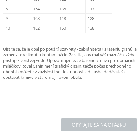
8
154
135
117
9
168
148
128
10
182
160
138
Uistite sa, že je obal po použití uzavretý - zabránite tak skazeniu granúl a
zamedzíte vniknutiu kontaminácie. Zaistite, aby mal váš maznáčik vždy
prístup k čerstvej vode. Upozorňujeme, že balenie krmiva pre domácich
miláčikov Royal Canin mení grafický dizajn, takže počas prechodného
obdobia môžete v závislosti od dostupnosti od nášho dodávateľa
dostávať krmivo v starom aj novom obale.
OPÝTAJTE SA NA OTÁZKU