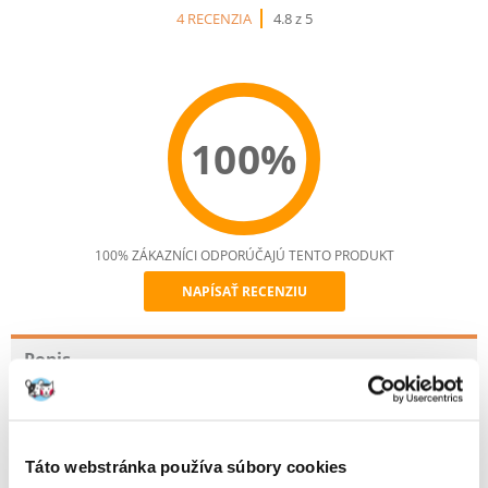
4 RECENZIA
4.8 z 5
100%
100% ZÁKAZNÍCI ODPORÚČAJÚ TENTO PRODUKT
NAPÍSAŤ RECENZIU
Recommend
Popis
ROYAL CANIN Veterinary Care Dog Adult Small krmivo pre nekastrované
dospelé psy s hmotnosťou <10 kg, s citlivosťou ústnej dutiny alebo
citlivým trávením. Nad 10 mesiacov veku.
Táto webstránka používa súbory cookies
· Vysoko stráviteľné jedlo s prídavkom prebiotík podporuje správny