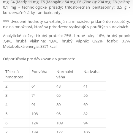
mg, E4 (Meď): 11 mg, E5 (Mangán): 54 mg, E6 (Zinok)): 204 mg, E8 (selén):
0,1 mg - technologické prísady: trifosforečnan pentasodný: 3,5 g -
konzervačné látky - antioxidanty.
*** Uvedené hodnoty sa vzťahujú na množstvo pridané do receptúry,
nie na množstvá, ktoré sa prirodzene vyskytujú v použitých surovinách.
Analytické zložky: Hrubý proteín: 25%, hrubé tuky: 16%, hrubý popol:
7,4%, hrubá vláknina: 1,6%, hrubý vápnik: 0,92%, fosfor: 0,7%
Metabolická energia: 3871 kcal
Odporúčania pre dávkovanie v gramoch:
Tělesná
Podváha
Normální
Nadváha
hmotnost
váha
2
64
48
41
3
74
65
56
4
91
80
69
5
108
95
82
6
124
109
94
7
139
122
106