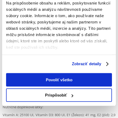
priebeh tráviaceho procesu.
Na prispôsobenie obsahu a reklám, poskytovanie funkcií
sociálnych médií a analýzu návštevnosti používame
· Granule pomáhajú spomaliť tvorbu zubného kameňa.
súbory cookie. Informácie o tom, ako používate naše
Indikácie:
webové stránky, poskytujeme aj našim partnerom v
oblasti sociálnych médií, inzercie a analýzy. Títo partneri
Nekastrovaní dospelí psi malých plemien (do 10 kg) s citlivými ústami a /
alebo zažívacím traktom.
môžu príslušné informácie skombinovať s ďalšími
údajmi, ktoré ste im poskytli alebo ktoré od vás získali,
Viac ako 10 mesiacov veku.
keď ste používali ich služby.
Kontraindikácie:
tehotenstvo, dojčenie, obdobie rastu
Zobraziť detaily
ZLOŽENIE: ryža, sušené hydinové mäso, kukurica, pšeničná múka,
živočíšne tuky, sušené bravčové bielkoviny, hydrolyzát živočíšnych
bielkovín, dreň čakanky, pšeničný lepok **, minerálne soli, sójový olej,
Povoliť všetko
rybí tuk, frukto-oligosacharidy, extrakt z nechtíka lekárskeho (zdroj
luteínu ).
Prispôsobiť
** L.I.P.: Proteín vybraný pre svoju veľmi vysokú stráviteľnosť.
Nutričné doplnkové látky:
Vitamín A: 25100 UI, Vitamín D3: 800 UI, E1 (Železo): 41 mg, E2 (Jód): 2,9