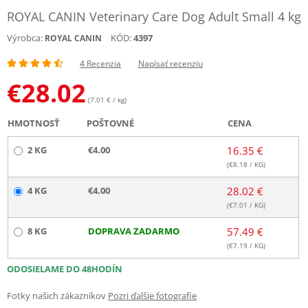
ROYAL CANIN Veterinary Care Dog Adult Small 4 kg
Výrobca:
KÓD:
4397
ROYAL CANIN
4 Recenzia
Napísať recenziu
€
28.02
(7.01 € / kg)
HMOTNOSŤ
POŠTOVNÉ
CENA
2 KG
€4.00
16.35 €
(€
8.18
/ KG)
4 KG
€4.00
28.02 €
(€
7.01
/ KG)
8 KG
DOPRAVA ZADARMO
57.49 €
(€
7.19
/ KG)
ODOSIELAME DO 48HODÍN
Fotky našich zákazníkov
Pozri ďalšie fotografie