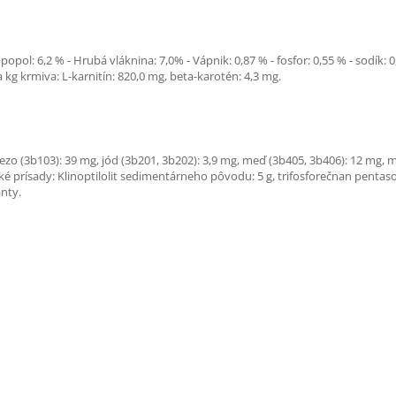
popol: 6,2 % - Hrubá vláknina: 7,0% - Vápnik: 0,87 % - fosfor: 0,55 % - sodík: 
 kg krmiva: L-karnitín: 820,0 mg, beta-karotén: 4,3 mg.
elezo (3b103): 39 mg, jód (3b201, 3b202): 3,9 mg, meď (3b405, 3b406): 12 mg,
é prísady: Klinoptilolit sedimentárneho pôvodu: 5 g, trifosforečnan pentasodný
anty.