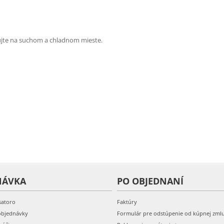
dujte na suchom a chladnom mieste.
NÁVKA
PO OBJEDNANÍ
satoro
Faktúry
objednávky
Formulár pre odstúpenie od kúpnej zml