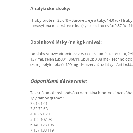
Analytické zložky:
Hrubý proteín: 25,0 % - Surové oleje a tuky: 14,0 % - Hrubý 
nenasýtená mastná kyselina (kyselina linolová): 2,57 % - Na
Doplnkové látky (na kg krmiva):
Doplnky stravy: Vitamín A: 29500 UI, vitamín D3: 800 UI, ž
137 mg, selén (3b801, 3b811, 3b812): 0,08 mg - Technologick
(zdroj polyfenolov): 150 mg - Konzervačné látky - Antioxid
Odporúčané dávkovanie:
Telesná hmotnosť podváha normálna hmotnosť nadváha
kg gramov gramov
2 61 61 61
3 83 73 63
4 103 91 78
5 122 107 93
6 140 123 106
7 157 138 119