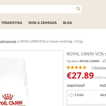
TERARISTIKA
DOM A ZÁHRADA
BLOG
nule pre psy
ROYAL CANIN VCN sc mature small dog - 3.5 kg
ROYAL CANIN VCN sc
Výrobca:
KÓ
ROYAL CANIN
7 Recenzia
€
27.89
(7.97 € / k
HMOTNOSŤ
POŠ
1.5 KG
€4.