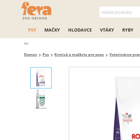
ZOO OBCHOD
PSY
MAČKY
HLODAVCE
VTÁKY
RYBY
vv
Domov
Psy
Krmivá a maškrty pre psov
Veterinárne gra