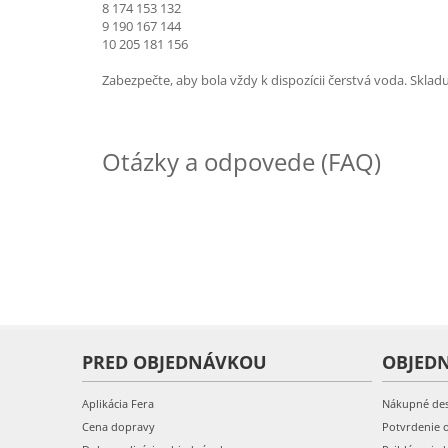
8 174 153 132
9 190 167 144
10 205 181 156
Zabezpečte, aby bola vždy k dispozícii čerstvá voda. Skla
Otázky a odpovede (FAQ)
PRED OBJEDNÁVKOU
OBJED
Aplikácia Fera
Nákupné de
Cena dopravy
Potvrdenie 