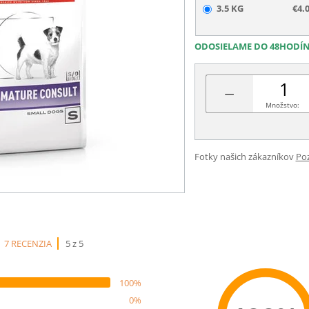
3.5 KG
€4.
ODOSIELAME DO 48HODÍ
−
Množstvo:
Fotky našich zákazníkov
Poz
7 RECENZIA
5 z 5
100%
0%