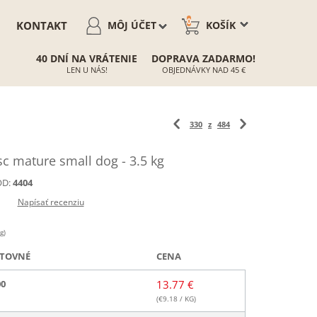
0
KONTAKT
MÔJ ÚČET
KOŠÍK
40 DNÍ NA VRÁTENIE
DOPRAVA ZADARMO!
LEN U NÁS!
OBJEDNÁVKY NAD 45 €
330
z
484
 mature small dog - 3.5 kg
D:
4404
Napísať recenziu
g)
TOVNÉ
CENA
00
13.77 €
(€
9.18
/ KG)