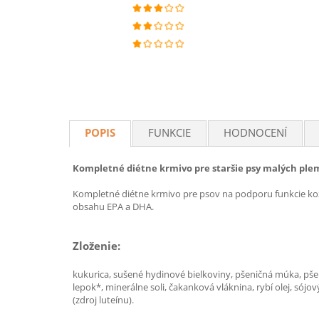
POPIS
FUNKCIE
HODNOCENÍ
Kompletné diétne krmivo pre staršie psy malých plemi
Kompletné diétne krmivo pre psov na podporu funkcie ko
obsahu EPA a DHA.
Zloženie:
kukurica, sušené hydinové bielkoviny, pšeničná múka, pšen
lepok*, minerálne soli, čakanková vláknina, rybí olej, sójo
(zdroj luteínu).