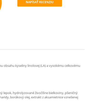
NAPÍSAŤ RECENZIU
mend
u obsahu kyseliny linolovej (LA) a vysokému celkovému
ný lepok, hydrolyzované živočíšne bielkoviny, pšeničný
charidy, borákový olej, extrakt z aksamietnice vznešenej