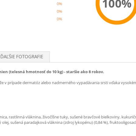
100%
0%
0%
0%
Recom
ĎAĽŠIE FOTOGRAFIE
en (telesná hmotnosť do 10 kg) - staršie ako 8 rokov.
že v prípade dermatóz alebo nadmerného vypadávania srsti vďaka vysokém
ica, rastlinná vláknina, živočíšne tuky, sušené bravčové bielkoviny, kukurič
vý olej, sušená paradajková vláknina (zdroj lykopénu) (0,84 %), fruktooligosa