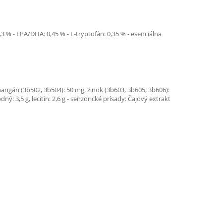
0,3 % - EPA/DHA: 0,45 % - L-tryptofán: 0,35 % - esenciálna
 mangán (3b502, 3b504): 50 mg, zinok (3b603, 3b605, 3b606):
: 3,5 g, lecitín: 2,6 g - senzorické prísady: Čajový extrakt