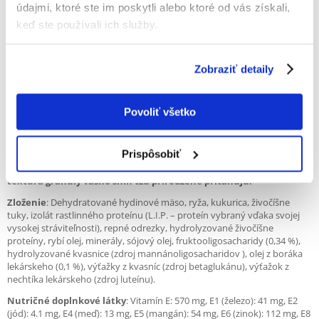
údajmi, ktoré ste im poskytli alebo ktoré od vás získali,
Vyrovnaná črevná mikroflóra znamená kvalitnú stolicu.
keď ste používali ich služby.
Zobraziť detaily
Povoliť všetko
Granula krmiva ROYAL CANIN® Shih Tzu Puppy je vytvorená špeciálne
Prispôsobiť
pre brachycefalické čeľuste tohto plemena.
Tvar granuly umožňuje
ľahké uchopovanie
a núti psa k dôkladnému žuvaniu.
Vôňa a
textúra granuly vášho shih tzu prirodzene priťahujú.
Zloženie
: Dehydratované hydinové mäso, ryža, kukurica, živočíšne
tuky, izolát rastlinného proteínu (L.I.P. – proteín vybraný vďaka svojej
vysokej stráviteľnosti), repné odrezky, hydrolyzované živočíšne
proteíny, rybí olej, minerály, sójový olej, fruktooligosacharidy (0,34 %),
hydrolyzované kvasnice (zdroj mannánoligosacharidov ), olej z boráka
lekárskeho (0,1 %), výťažky z kvasníc (zdroj betaglukánu), výťažok z
nechtíka lekárskeho (zdroj luteínu).
Nutričné doplnkové látky
: Vitamín E: 570 mg, E1 (železo): 41 mg, E2
(jód): 4.1 mg, E4 (meď): 13 mg, E5 (mangán): 54 mg, E6 (zinok): 112 mg, E8