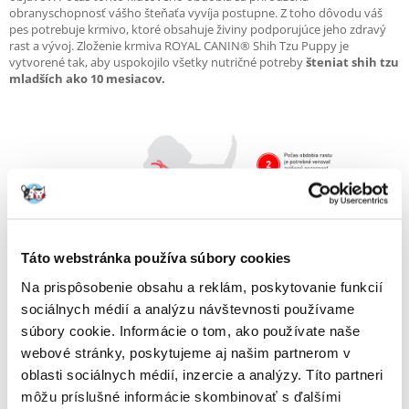
obranyschopnosť vášho šteňaťa vyvíja postupne. Z toho dôvodu váš
pes potrebuje krmivo, ktoré obsahuje živiny podporujúce jeho zdravý
rast a vývoj. Zloženie krmiva ROYAL CANIN® Shih Tzu Puppy je
vytvorené tak, aby uspokojilo všetky nutričné potreby
šteniat shih tzu
mladších ako 10 mesiacov.
Táto webstránka používa súbory cookies
Krmivo
podporuje imunitný systém
vášho šteňaťa hlavne vďaka
patentovanému komplexu antioxidantov
, v ktorom je obsiahnutý
Na prispôsobenie obsahu a reklám, poskytovanie funkcií
aj vitamín E. Bohatá srsť je jedným z hlavných čŕt tohto plemena. Pesíky
má dlhé a husté, podsadu mohutnú. Pravidelné kefovanie a správna
sociálnych médií a analýzu návštevnosti používame
výživa sú dva dôležité faktory, ktoré udržia kožu a srsť vášho psa
súbory cookie. Informácie o tom, ako používate naše
zdravé. Granuly obsahujú
vitamín A a omega-3 mastné kyseliny EPA
webové stránky, poskytujeme aj našim partnerom v
a DHA
.
Tiež sú obohatené o olej z boráka lekárskeho
, ktorý
podporuje funkciu kožnej bariéry, aby bola koža zdravá a srsť vyživená.
oblasti sociálnych médií, inzercie a analýzy. Títo partneri
Kombinácia živín s veľmi kvalitnou bielkovinou a probiotikmi podporuje
môžu príslušné informácie skombinovať s ďalšími
zdravé trávenie a udržuje rovnováhu črevnej mikroflóry.