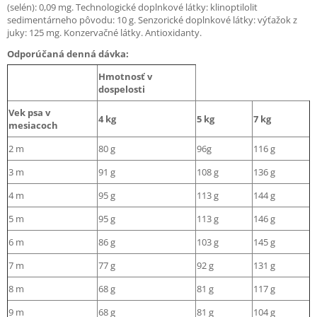
(selén): 0,09 mg. Technologické doplnkové látky: klinoptilolit
sedimentárneho pôvodu: 10 g. Senzorické doplnkové látky: výťažok z
juky: 125 mg. Konzervačné látky. Antioxidanty.
Odporúčaná denná dávka:
Hmotnosť v
dospelosti
Vek psa v
4 kg
5 kg
7 kg
mesiacoch
2 m
80 g
96g
116 g
3 m
91 g
108 g
136 g
4 m
95 g
113 g
144 g
5 m
95 g
113 g
146 g
6 m
86 g
103 g
145 g
7 m
77 g
92 g
131 g
8 m
68 g
81 g
117 g
9 m
68 g
81 g
104 g