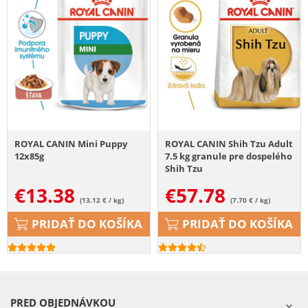
ROYAL CANIN Mini Puppy
ROYAL CANIN Shih Tzu Adult
12x85g
7.5 kg granule pre dospelého
Shih Tzu
€
13.38
€
57.78
(13.12 € / kg)
(7.70 € / kg)
PRIDAŤ DO KOŠÍKA
PRIDAŤ DO KOŠÍKA
PRED OBJEDNÁVKOU