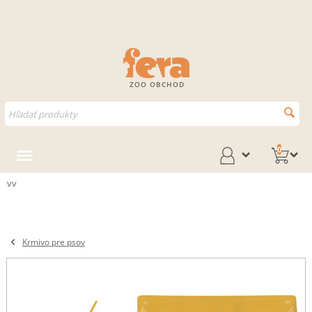
ZOO OBCHOD
0
vv
Krmivo pre psov