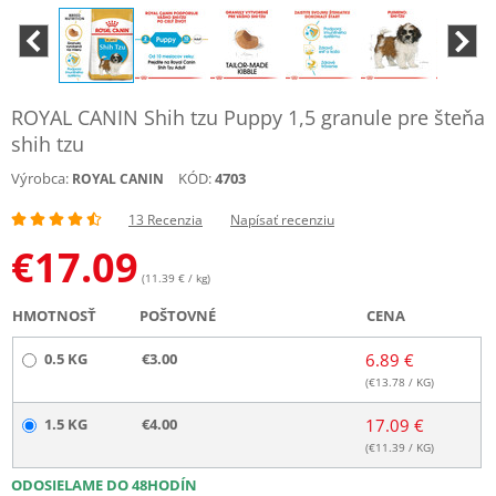
ROYAL CANIN Shih tzu Puppy 1,5 granule pre šteňa
shih tzu
Výrobca:
KÓD:
4703
ROYAL CANIN
13 Recenzia
Napísať recenziu
€
17.09
(11.39 € / kg)
HMOTNOSŤ
POŠTOVNÉ
CENA
0.5 KG
€3.00
6.89 €
(€
13.78
/ KG)
1.5 KG
€4.00
17.09 €
(€
11.39
/ KG)
ODOSIELAME DO 48HODÍN