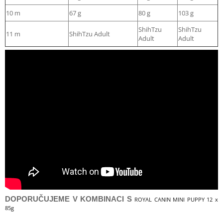
10 m
67 g
80 g
103 g
ShihTzu
ShihTzu
11 m
ShihTzu Adult
Adult
Adult
DOPORUČUJEME V KOMBINACI S
ROYAL CANIN MINI PUPPY 12 x
85g