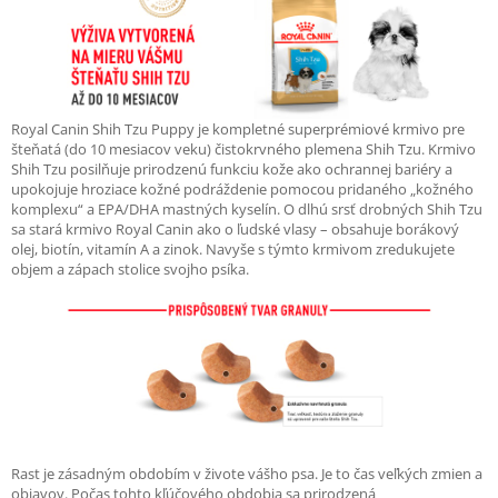
Royal Canin Shih Tzu Puppy je kompletné superprémiové krmivo pre
šteňatá (do 10 mesiacov veku) čistokrvného plemena Shih Tzu. Krmivo
Shih Tzu posilňuje prirodzenú funkciu kože ako ochrannej bariéry a
upokojuje hroziace kožné podráždenie pomocou pridaného „kožného
komplexu“ a EPA/DHA mastných kyselín. O dlhú srsť drobných Shih Tzu
sa stará krmivo Royal Canin ako o ľudské vlasy – obsahuje borákový
olej, biotín, vitamín A a zinok. Navyše s týmto krmivom zredukujete
objem a zápach stolice svojho psíka.
Rast je zásadným obdobím v živote vášho psa. Je to čas veľkých zmien a
objavov. Počas tohto kľúčového obdobia sa prirodzená