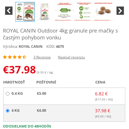
ROYAL CANIN Outdoor 4kg granule pre mačky s
častým pohybom vonku
Výrobca:
KÓD:
4675
ROYAL CANIN
3 Recenzia
Napísať recenziu
€
37.98
(9.50 € / kg)
HMOTNOSŤ
POŠTOVNÉ
CENA
0.4 KG
€3.00
6.82 €
(€
17.05
/ KG)
4 KG
€4.00
37.98 €
(€
9.50
/ KG)
ODOSIELAME DO 48HODÍN