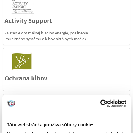
Activity Support
Zaistenie optimálnej hladiny energie, posilnenie
imunitného systému a kĺbov aktívnych mačiek.
Ochrana kĺbov
Silný imunitný systém
Táto webstránka používa súbory cookies