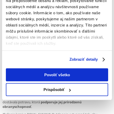
Na prispôsobenie obsahu a reklám, poskytovanie funkcií
Patentovaný systém antioxidantov (vit. C, E, luteín,
sociálnych médií a analýzu návštevnosti používame
taurín) a polyfenoly zo zeleného čaju a viniča posilňujú
súbory cookie. Informácie o tom, ako používate naše
imunitný systém, glukozamín a chondroitín a
nenasýtené mastné kyseliny (EPA-HDHA) posilňujú kĺby.
webové stránky, poskytujeme aj našim partnerom v
oblasti sociálnych médií, inzercie a analýzy. Títo partneri
môžu príslušné informácie skombinovať s ďalšími
údajmi, ktoré ste im poskytli alebo ktoré od vás získali,
keď ste používali ich služby.
Tvar granúl Outdoor 30
Zobraziť detaily
Royal Canin Outdoor je kompletné superprémiové krmivo pre dospelé
Povoliť všetko
mačky (1 – 7 rokov) s častým pohybom vonku a normálnou aktivitou.
Mačky, ktoré milujú byť vonku a trávia tam veľa času, sú viac ohrozené
infekciami ako domáce mačky. Taktiež čelia ďalším nebezpečenstvám,
Prispôsobiť
ako sú boje s ostatnými mačkami alebo vystavenie nepriaznivým
podmienkam počasia. Ak vaša mačka miluje byť vonku, je dôležité, aby
dostávala potravu, ktorá
podporuje jej prirodzenú
obranyschopnosť
.