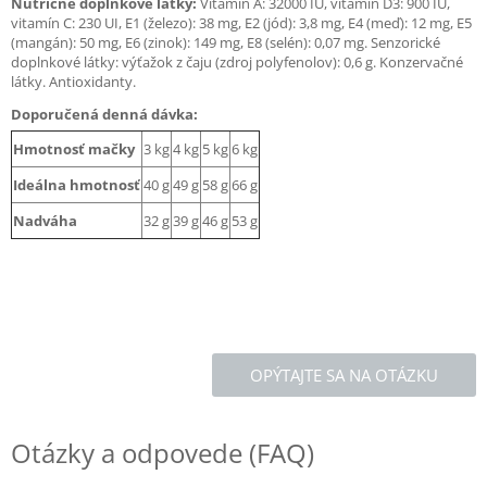
Nutričné doplnkové látky:
Vitamín A: 32000 IU, vitamín D3: 900 IU,
vitamín C: 230 UI, E1 (železo): 38 mg, E2 (jód): 3,8 mg, E4 (meď): 12 mg, E5
(mangán): 50 mg, E6 (zinok): 149 mg, E8 (selén): 0,07 mg. Senzorické
doplnkové látky: výťažok z čaju (zdroj polyfenolov): 0,6 g. Konzervačné
látky. Antioxidanty.
Doporučená denná dávka:
Hmotnosť mačky
3 kg
4 kg
5 kg
6 kg
Ideálna hmotnosť
40 g
49 g
58 g
66 g
Nadváha
32 g
39 g
46 g
53 g
OPÝTAJTE SA NA OTÁZKU
Otázky a odpovede (FAQ)