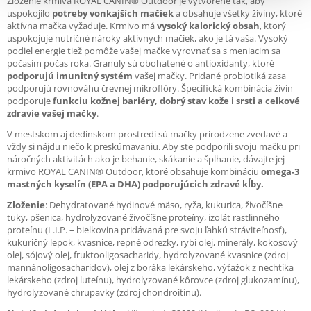
Zloženie krmiva ROYAL CANIN® Outdoor je vytvorené tak, aby
uspokojilo
potreby vonkajších mačiek
a obsahuje všetky živiny, ktoré
aktívna mačka vyžaduje. Krmivo má
vysoký kalorický obsah
, ktorý
uspokojuje nutričné nároky aktívnych mačiek, ako je tá vaša. Vysoký
podiel energie tiež pomôže vašej mačke vyrovnať sa s meniacim sa
počasím počas roka. Granuly sú obohatené o antioxidanty, ktoré
podporujú imunitný systém
vašej mačky. Pridané probiotiká zasa
podporujú rovnováhu črevnej mikroflóry. Špecifická kombinácia živín
podporuje
funkciu kožnej bariéry, dobrý stav kože i srsti a celkové
zdravie vašej mačky
.
V mestskom aj dedinskom prostredí sú mačky prirodzene zvedavé a
vždy si nájdu niečo k preskúmavaniu. Aby ste podporili svoju mačku pri
náročných aktivitách ako je behanie, skákanie a šplhanie, dávajte jej
krmivo ROYAL CANIN® Outdoor, ktoré obsahuje kombináciu
omega-3
mastných kyselín (EPA a DHA) podporujúcich zdravé kĺby.
Zloženie
: Dehydratované hydinové mäso, ryža, kukurica, živočíšne
tuky, pšenica, hydrolyzované živočíšne proteíny, izolát rastlinného
proteínu (L.I.P. – bielkovina pridávaná pre svoju ľahkú stráviteľnosť),
kukuričný lepok, kvasnice, repné odrezky, rybí olej, minerály, kokosový
olej, sójový olej, fruktooligosacharidy, hydrolyzované kvasnice (zdroj
mannánoligosacharidov), olej z boráka lekárskeho, výťažok z nechtíka
lekárskeho (zdroj luteínu), hydrolyzované kôrovce (zdroj glukozamínu),
hydrolyzované chrupavky (zdroj chondroitínu).