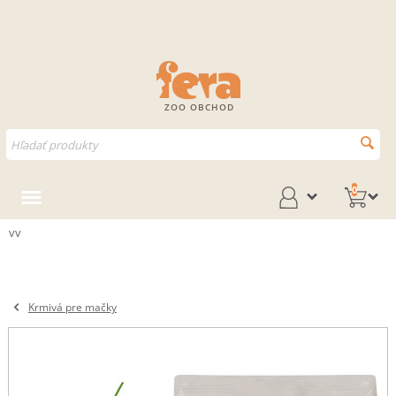
ZOO OBCHOD
0
vv
Krmivá pre mačky