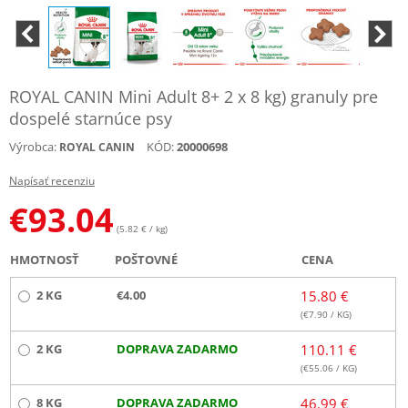
ROYAL CANIN Mini Adult 8+ 2 x 8 kg) granuly pre
dospelé starnúce psy
Výrobca:
KÓD:
20000698
ROYAL CANIN
Napísať recenziu
€
93.04
(5.82 € / kg)
HMOTNOSŤ
POŠTOVNÉ
CENA
2 KG
€4.00
15.80 €
(€
7.90
/ KG)
2 KG
DOPRAVA ZADARMO
110.11 €
(€
55.06
/ KG)
8 KG
DOPRAVA ZADARMO
46.99 €