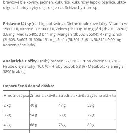
bravčové bielkoviny, jačmeň, kukurica, kukuričný lepok, pšenica, ukto-
oligosacharidy, ryby olej , olej z rias Schizochytrium sp.
Prídavné látky
(na 1 kg potraviny): Diétne doplnkové látky: Vitamín A:
15800 UI, Vitamín D3: 1000 UI, Železo (3b103): 36 mg, Jód (3b201, 3b202):
3,6 mg, Meď (3b405, 3 ): 11 mg, Mangán (3b502, 3b504): 47 mg, Zinok
(3b603, 3b605, 3b606): 131 mg, Selén (3b801, 3b811, 3b812): 0,09 mg -
Konzervačné látky.
Analytické zložky:
Hrubý proteín: 27,0 % - Hrubá vláknina: 1,7 % -
Hrubé oleje a tuky: 16,0 % - Hrubý popol: 6,8 % - Metabolická energia:
3890 kcal/kg.
Doporučená denná dávka:
Hmotnosť psa
Znížená aktivita
Stredná aktivita
Zvýšená aktivita
2 kg
40 g
47 g
53 g
3 kg
54 g
63 g
72 g
4 kg
68 g
78 g
89 g