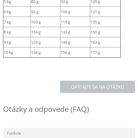
5 kg
80 g
93 g
105 g
6 kg
92 g
106 g
121 g
7 kg
103 g
119 g
135 g
8 kg
114 g
132 g
150 g
9 kg
124 g
144 g
163 g
10 kg
134 g
156 g
177 g
OPÝTAJTE SA NA OTÁZKU
Otázky a odpovede (FAQ)
Funkcie