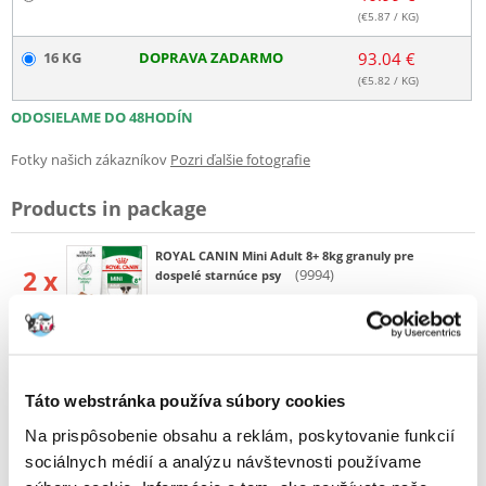
(€
5.87
/ KG)
16 KG
DOPRAVA ZADARMO
93.04 €
(€
5.82
/ KG)
ODOSIELAME DO 48HODÍN
Fotky našich zákazníkov
Pozri ďalšie fotografie
Products in package
ROYAL CANIN Mini Adult 8+ 8kg granuly pre
2 x
(9994)
dospelé starnúce psy
Popis
Táto webstránka používa súbory cookies
Kompletné krmivo pre dospelé starnúce psy
Na prispôsobenie obsahu a reklám, poskytovanie funkcií
Royal Canin Mini Adult 8+ je kompletné superprémiové krmivo pre
sociálnych médií a analýzu návštevnosti používame
dospelých psov (od 8 rokov) malých plemien (do 10 kg).