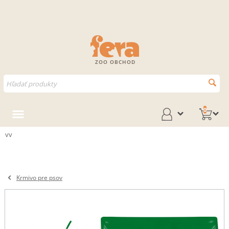
ZOO OBCHOD
0
vv
Krmivo pre psov