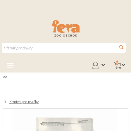
ZOO OBCHOD
0
vv
Krmivá pre mačky