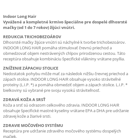
Indoor Long Hair
Vyvážené a kompletné krmivo špeciálne pre dospelé dlhosrsté
mačky (od 1 do 7 rokov) žijúci vnútri.
REDUKCIA TRICHOBEZOÁROV
Dlhosrsté mačky žijúce vnútri sú náchylné k tvorbe trichobezoárov.
INDOOR LONG HAIR pomáha stimulovať črevnú priechod a
obmedzovať objem nestrávených chlpov prirodzenou cestou. Táto
receptúra obsahuje kombináciu špecifické vlákniny vrátane psyllia.
ZNÍŽENIE ZÁPACHU STOLICE
Nedostatok pohybu môže mať za následok nižšiu črevnej priechod a
zápach stolice. INDOOR LONG HAIR obsahuje vysoko stráviteľné
proteíny (L.I.P. *) a pomáha obmedziť objem a zápach stolice. L.I.P. *
bielkoviny sú vybrané pre svoju vysokú stráviteľnosť.
ZDRAVÁ KOŽA A SRSŤ
Koža a srsť sú odrazom celkového zdravia. INDOOR LONG HAIR
obsahuje špecifické mastné kyseliny vrátane EPA a DHA pre udržanie
zdravej kože a žiarivé srsti.
ZDRAVIE MOČOVÉHO SYSTÉMU
Receptúra pre udržanie zdravého močového systému dospelých
mačiek.