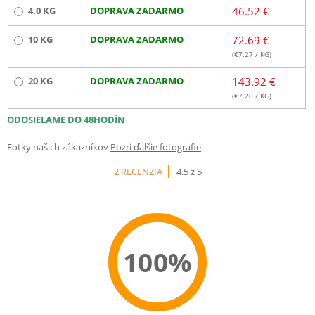
4.0 KG
DOPRAVA ZADARMO
46.52 €
10 KG
DOPRAVA ZADARMO
72.69 €
(€
7.27
/ KG)
20 KG
DOPRAVA ZADARMO
143.92 €
(€
7.20
/ KG)
ODOSIELAME DO 48HODÍN
Fotky našich zákazníkov
Pozri ďalšie fotografie
2 RECENZIA
4.5 z 5
100%