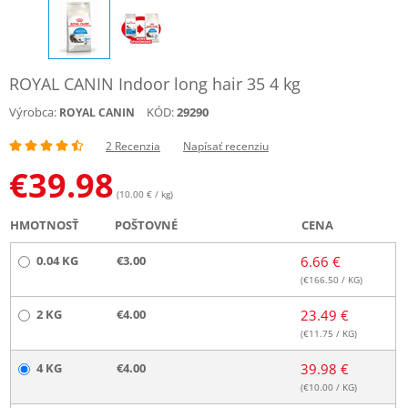
ROYAL CANIN Indoor long hair 35 4 kg
Výrobca:
KÓD:
29290
ROYAL CANIN
2 Recenzia
Napísať recenziu
€
39.98
(10.00 € / kg)
HMOTNOSŤ
POŠTOVNÉ
CENA
0.04 KG
€3.00
6.66 €
(€
166.50
/ KG)
2 KG
€4.00
23.49 €
(€
11.75
/ KG)
4 KG
€4.00
39.98 €
(€
10.00
/ KG)