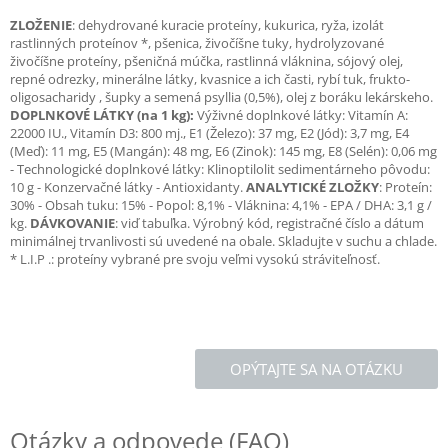
ZLOŽENIE
: dehydrované kuracie proteíny, kukurica, ryža, izolát
rastlinných proteínov *, pšenica, živočíšne tuky, hydrolyzované
živočíšne proteíny, pšeničná múčka, rastlinná vláknina, sójový olej,
repné odrezky, minerálne látky, kvasnice a ich časti, rybí tuk, frukto-
oligosacharidy , šupky a semená psyllia (0,5%), olej z boráku lekárskeho.
DOPLNKOVÉ LÁTKY (na 1 kg):
Výživné doplnkové látky: Vitamín A:
22000 IU., Vitamín D3: 800 mj., E1 (Železo): 37 mg, E2 (Jód): 3,7 mg, E4
(Meď): 11 mg, E5 (Mangán): 48 mg, E6 (Zinok): 145 mg, E8 (Selén): 0,06 mg
- Technologické doplnkové látky: Klinoptilolit sedimentárneho pôvodu:
10 g - Konzervačné látky - Antioxidanty.
ANALYTICKÉ ZLOŽKY
: Proteín:
30% - Obsah tuku: 15% - Popol: 8,1% - Vláknina: 4,1% - EPA / DHA: 3,1 g /
kg.
DÁVKOVANIE
: viď tabuľka. Výrobný kód, registračné číslo a dátum
minimálnej trvanlivosti sú uvedené na obale. Skladujte v suchu a chlade.
* L.I.P .: proteíny vybrané pre svoju veľmi vysokú stráviteľnosť.
OPÝTAJTE SA NA OTÁZKU
Otázky a odpovede (FAQ)