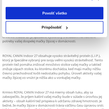
Royal Canin Indoor je kompletné superprémiové krmivo pre dospelé
Povoliť všetko
mačky (1 – 7 rokov) chované v byte.
Dospelé domáce mačky, ako je tá vaša, majú tendenciu mať menej
Prispôsobiť
pohybu ako vonkajšie mačky, preto je pre optimálne zdravie dôležitá
vyvážená a kompletná strava obsahujúca prospešné živiny. ROYAL
CANIN® Indoor 27 je špeciálne vytvorený s ohľadom na nutričné
potreby vašej dospelej mačky žijúcej v domácnosti.
ROYAL CANIN Indoor 27 obsahuje vysoko stráviteľný proteín (L.I.P.),
ktorý je špeciálne vybraný pre svoju veľmi vysokú stráviteľnosť. Tento
proteín tiež pomáha znižovať množstvo stolice vašej mačky a taktiež
znižuje zápach stolice, ku ktorému dochádza, keď majú mačky nižšiu
črevnú priechodnosť kvôli nedostatku pohybu. Úroveň aktivity vašej
mačky žijúcej vo vnútri je nižšia ako u vonkajšej mačky.
Krmivo ROYAL CANIN Indoor 27 má mierny obsah tuku, aby sa
zabezpečilo, že príjem kalórií vašej mačky bude v súlade s úrovňou jej
aktivity – obsah kalórií tiež prispieva k udržaniu zdravej hmotnosti. Je
bežné, že mačky žijúce v domácnosti trávia väčšinu času úpravou srsti.