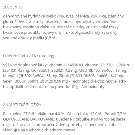
ZLOŽENIE:
dehydrované hydinové bielkoviny, ryža, pšenica, kukurica, pšeničný
glutén*, živočíšne tuky, pšeničná múka, hydrolyzované živočíšne
bielkoviny, rastlinná vláknina, minerálne látky, cukrovarské rezky,
kvasnicové produkty, sójový olej, fruktooligosacharidy, rybí olej,
semená a šupky psyllia (0,5 %).
DOPLNKOVÉ LÁTKY (na 1 kg):
Výživné doplnkové látky: Vitamín A: 14500 IU, Vitamín D3: 770 IU, Železo
(3b103): 42 mg, Jód (3b201, 3b202): 4,2 mg, Meď (3b405, 3b406): 13 mg,
Mangán (3b502, 3b504): 55 mg, Zinok (3b603, 3b605, 3b606): 142 mg,
Selén (3b801, 3b811, 3b812): 0,09 mg - Technologické doplnkové látky:
Klinoptilolit sedimentárneho pôvodu: 10 g - Antioxidanty.
ANALYTICKÉ ZLOŽKY:
Bielkoviny: 27,0 % - Vláknina: 4,0 % - Obsah tuku: 13,0 % - Popol: 7,7 %.
ODPORÚČANÉ DÁVKOVANIE: uvedené v tabuľke. Kód výrobnej šarže,
registračné číslo a odporučený deň spotreby sú uvedené na obale.
Skladujte na suchom a chladnom mieste.