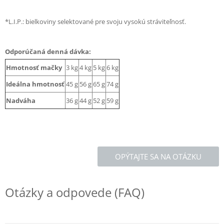
*L.I.P.: bielkoviny selektované pre svoju vysokú stráviteľnosť.
Odporúčaná denná dávka:
Hmotnosť mačky
3 kg
4 kg
5 kg
6 kg
Ideálna hmotnosť
45 g
56 g
65 g
74 g
Nadváha
36 g
44 g
52 g
59 g
OPÝTAJTE SA NA OTÁZKU
Otázky a odpovede (FAQ)