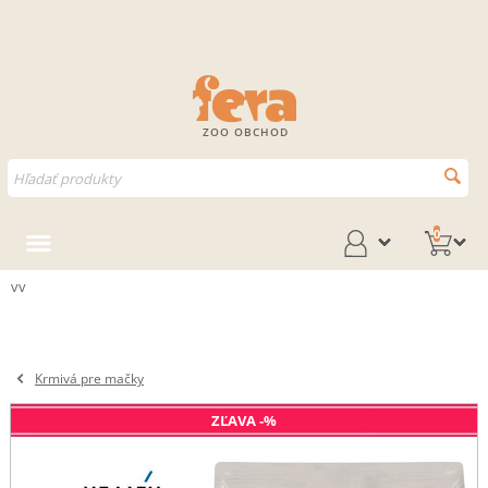
ZOO OBCHOD
0
vv
Krmivá pre mačky
ZĽAVA -%