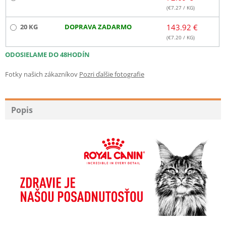
(€
7.27
/ KG)
20 KG
DOPRAVA ZADARMO
143.92 €
(€
7.20
/ KG)
ODOSIELAME DO 48HODÍN
Fotky našich zákazníkov
Pozri ďalšie fotografie
Popis