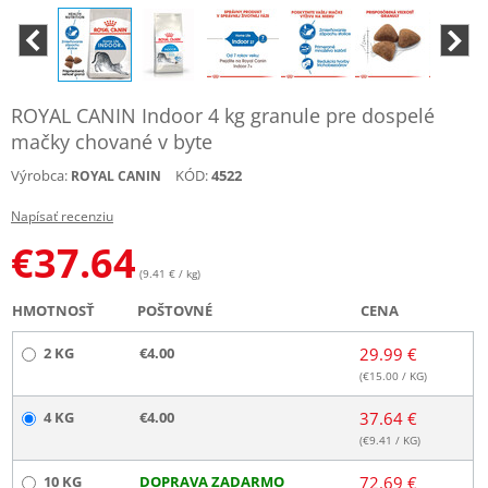
ROYAL CANIN Indoor 4 kg granule pre dospelé
mačky chované v byte
Výrobca:
KÓD:
4522
ROYAL CANIN
Napísať recenziu
€
37.64
(9.41 € / kg)
HMOTNOSŤ
POŠTOVNÉ
CENA
2 KG
€4.00
29.99 €
(€
15.00
/ KG)
4 KG
€4.00
37.64 €
(€
9.41
/ KG)
10 KG
DOPRAVA ZADARMO
72.69 €