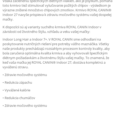
Vďaka začleneniu špecifických diétnych vlákien, ako je psyllium, pomáha
toto krmivo tiež stimulovať vylučovanie požitých chlpov - výsledkom je
výrazne znížené množstvo chlpových zmotkov. Krmivo ROYAL CANIN®
Indoor 27 navyše prispieva k zdraviu močového systému vašej dospelej
mačky.
K dispozícii sú aj varianty suchého krmiva ROYAL CANIN Indoor v
závislosti od životného štýlu, vzhľadu a veku vašej mačky:
Indoor Long Hair a Indoor 7+. V ROYAL CANIN sme odhodlaní na
poskytovanie nutričných riešení pre potreby vášho maznáčika. Všetky
naše produkty prechádzajú rozsiahlym procesom kontroly kvality, aby
bola zaručená optimálna kvalita krmiva a aby vyhovovali špecifickým
diétnym požiadavkám a životnému štýlu vašej mačky. To znamená, že
keď vaša mačka jej ROYAL CANIN® Indoor 27, dostáva kompletnú a
vyváženú stravu.
• Zdravie močového systému
• Redukcia zápachu
• Vyvážené kalórie
• Redukcia chumáčov
• Zdravie močového systému