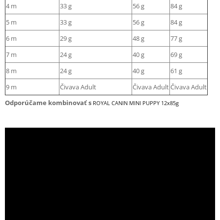
4 m
33 g
56 g
84 g
5 m
33 g
56 g
84 g
6 m
29 g
48 g
77 g
7 m
24 g
40 g
69 g
8 m
24 g
40 g
61 g
9 m
Čivava Adult
Čivava Adult
Čivava Adult
Odporúčame kombinovať s
ROYAL CANIN MINI PUPPY 12x85g