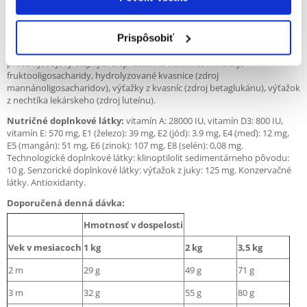
objem a zápach stolice vášho psa.
Zloženie
: Dehydratované hydinové mäso, ryža, živočíšne tuky,
Prispôsobiť
kukurica, izolát rastlinného proteínu (L.I.P. – proteín vybraný vďaka
svojej vysokej stráviteľnosti), repné odrezky, hydrolyzované živočíšne
proteíny, sójový olej, rybí olej, rastlinná vláknina, minerály,
fruktooligosacharidy, hydrolyzované kvasnice (zdroj
mannánoligosacharidov), výťažky z kvasníc (zdroj betaglukánu), výťažok
z nechtíka lekárskeho (zdroj luteínu).
Nutričné doplnkové látky:
vitamín A: 28000 IU, vitamín D3: 800 IU,
vitamín E: 570 mg, E1 (železo): 39 mg, E2 (jód): 3.9 mg, E4 (meď): 12 mg,
E5 (mangán): 51 mg, E6 (zinok): 107 mg, E8 (selén): 0,08 mg.
Technologické doplnkové látky: klinoptilolit sedimentárneho pôvodu:
10 g. Senzorické doplnkové látky: výťažok z juky: 125 mg. Konzervačné
látky. Antioxidanty.
Doporučená denná dávka:
Hmotnosť v dospelosti
Vek v mesiacoch
1 kg
2 kg
3,5 kg
2 m
29 g
49 g
71 g
3 m
32 g
55 g
80 g