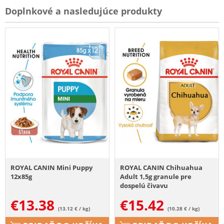
Doplnkové a nasledujúce produkty
ROYAL CANIN Mini Puppy
ROYAL CANIN Chihuahua
12x85g
Adult 1,5g granule pre
dospelú čivavu
€
13.38
€
15.42
(13.12 € / kg)
(10.28 € / kg)