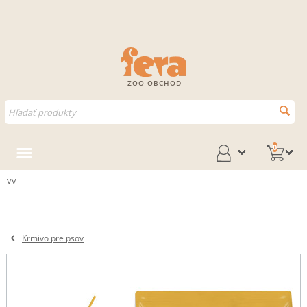
ZOO OBCHOD
0
vv
Krmivo pre psov