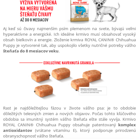
Aj keď sú čivavy najmenším psím plemenom na svete, bývajú veľmi
hyperaktívne a energické. Ich ideálne krmivo musí obsahovať vysoký
obsah bielkovín a energie. Zloženie krmiva ROYAL CANIN® Chihuahua
Puppy je vytvorené tak, aby uspokojilo všetky nutričné potreby vášho
šteňaťa do 8 mesiacov veku
.
Rast je najdôležitejšou fázou v živote vášho psa: je to obdobie
dôležitých telesných zmien a nových objavov. Počas tohto kľúčového
obdobia sa imunitný systém vášho šteňaťa ešte stále vyvíja. Krmivo
ROYAL CANIN® Chihuahua Puppy obsahuje patentovaný
komplex
antioxidantov
(vrátane vitamínu E), ktorý podporuje prirodzenú
obranyschopnosť vášho šteňaťa.