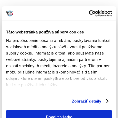
Táto webstránka používa súbory cookies
Na prispôsobenie obsahu a reklám, poskytovanie funkcií
Exkluzívne na mieru šitá granula krmiva ROYAL CANIN®
sociálnych médií a analýzu návštevnosti používame
Chihuahua Puppy je prispôsobená veľmi malej čeľusti čivavy
, a
preto sa vášmu šteňaťu dobre uchopuje a žuje. Tvar, veľkosť, štruktúra
súbory cookie. Informácie o tom, ako používate naše
a vybrané chute týchto granúl prispievajú k celkovej vysokej chutnosti
webové stránky, poskytujeme aj našim partnerom v
tohto krmiva, ktorá uspokojí aj tie najvyberavejšie čivavy!
oblasti sociálnych médií, inzercie a analýzy. Títo partneri
môžu príslušné informácie skombinovať s ďalšími
údajmi, ktoré ste im poskytli alebo ktoré od vás získali,
keď ste používali ich služby.
Zobraziť detaily
Zloženie krmiva obsahuje rôzne prospešné živiny, ktoré podporujú
zdravé trávenie vášho šteňaťa. Tieto starostlivo zvolené živiny redukujú
Povoliť všetko