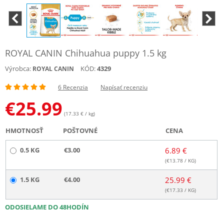
ROYAL CANIN Chihuahua puppy 1.5 kg
Výrobca:
KÓD:
4329
ROYAL CANIN
6 Recenzia
Napísať recenziu
€
25.99
(17.33 € / kg)
HMOTNOSŤ
POŠTOVNÉ
CENA
0.5 KG
€3.00
6.89 €
(€
13.78
/ KG)
1.5 KG
€4.00
25.99 €
(€
17.33
/ KG)
ODOSIELAME DO 48HODÍN