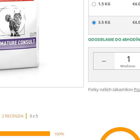
1.5 KG
€4.
3.5 KG
€4.
ODOSIELAME DO 48HODÍ
−
Množstvo:
Fotky našich zákazníkov
Poz
2 RECENZIA
5 z 5
100%