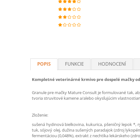
POPIS
FUNKCIE
HODNOCENÍ
Kompletné veterinárné krmivo pre dospelé mačky od 
Granule pre mačky Mature Consult je formulované tak, a
tvoria struvitové kamene a/alebo okysľujúcim vlastnosti
Zloženie:
sušená hydinová bielkovina, kukurica, pšeničný lepok *, ry
tuk, sójový olej, dužina sušených paradajok (zdroj lykopé
fermentáciou (0,048%), extrakt z nechtíka lekárskeho (zdr