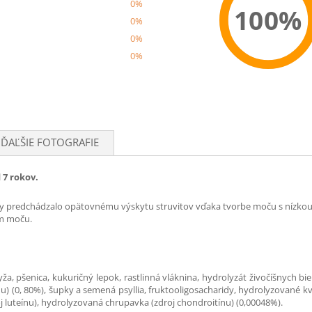
0%
100%
0%
0%
0%
Recom
ĎAĽŠIE FOTOGRAFIE
7 rokov.
by predchádzalo opätovnému výskytu struvitov vďaka tvorbe moču s nízkou 
am moču.
ža, pšenica, kukuričný lepok, rastlinná vláknina, hydrolyzát živočíšnych biel
nu) (0, 80%), šupky a semená psyllia, fruktooligosacharidy, hydrolyzované 
oj luteínu), hydrolyzovaná chrupavka (zdroj chondroitínu) (0,00048%).