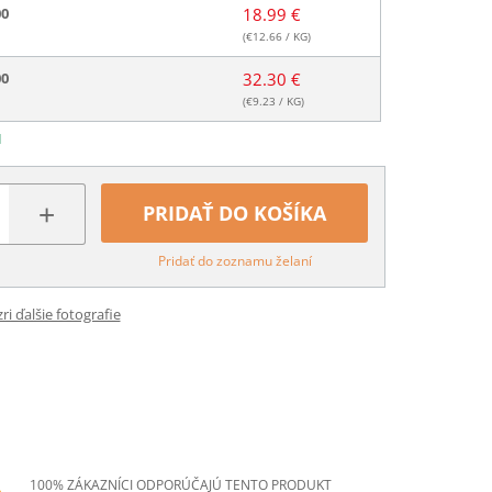
00
18.99 €
(€
12.66
/ KG)
00
32.30 €
(€
9.23
/ KG)
N
+
PRIDAŤ DO KOŠÍKA
Pridať do zoznamu želaní
ri ďalšie fotografie
100% ZÁKAZNÍCI ODPORÚČAJÚ TENTO PRODUKT