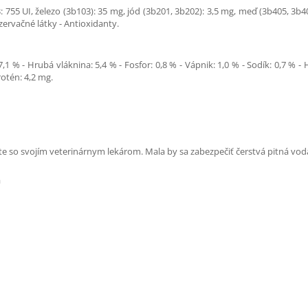
: 755 UI, železo (3b103): 35 mg, jód (3b201, 3b202): 3,5 mg, meď (3b405, 3b
zervačné látky - Antioxidanty.
 % - Hrubá vláknina: 5,4 % - Fosfor: 0,8 % - Vápnik: 1,0 % - Sodík: 0,7 % - Hor
otén: 4,2 mg.
e so svojím veterinárnym lekárom. Mala by sa zabezpečiť čerstvá pitná vod
a