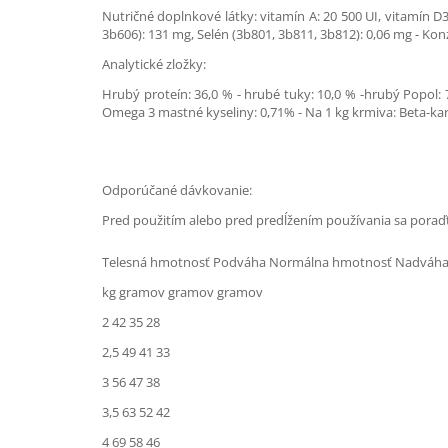
Nutričné doplnkové látky: vitamín A: 20 500 UI, vitamín D3
3b606): 131 mg, Selén (3b801, 3b811, 3b812): 0,06 mg - Kon
Analytické zložky:
Hrubý proteín: 36,0 % - hrubé tuky: 10,0 % -hrubý Popol: 7,1
Omega 3 mastné kyseliny: 0,71% - Na 1 kg krmiva: Beta-kar
Odporúčané dávkovanie:
Pred použitím alebo pred predĺžením používania sa poraďt
Telesná hmotnosť Podváha Normálna hmotnosť Nadváh
kg gramov gramov gramov
2 42 35 28
2,5 49 41 33
3 56 47 38
3,5 63 52 42
4 69 58 46