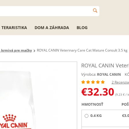
TERARISTIKA
DOM A ZÁHRADA
BLOG
e krmivá pre mačky
ROYAL CANIN Veterinary Care Cat Mature Consult 3.5 kg
ROYAL CANIN Veteri
Výrobca:
KÓ
ROYAL CANIN
2 Recenzia
€
32.30
(9.23 € / k
HMOTNOSŤ
POŠ
0.4 KG
€3.