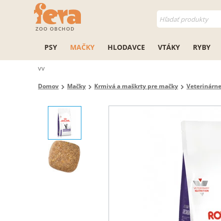
ZOO OBCHOD
PSY
MAČKY
HLODAVCE
VTÁKY
RYBY
vv
Domov
Mačky
Krmivá a maškrty pre mačky
Veterinárn