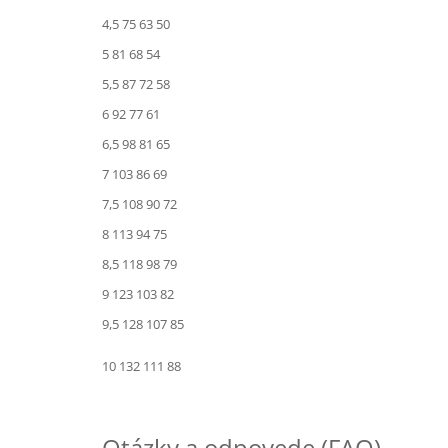
4,5 75 63 50
5 81 68 54
5,5 87 72 58
6 92 77 61
6,5 98 81 65
7 103 86 69
7,5 108 90 72
8 113 94 75
8,5 118 98 79
9 123 103 82
9,5 128 107 85
10 132 111 88
Otázky a odpovede (FAQ)