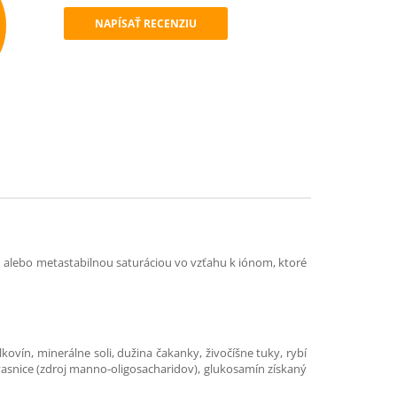
NAPÍSAŤ RECENZIU
mend
alebo metastabilnou saturáciou vo vzťahu k iónom, ktoré
kovín, minerálne soli, dužina čakanky, živočíšne tuky, rybí
kvasnice (zdroj manno-oligosacharidov), glukosamín získaný