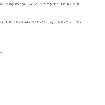
406): 11 mg, mangán (3b502, 3): 45 mg, Zinok (3b603, 3b605,
čík: 0,07 % - Draslík: 0,7 % - Chloridy: 1,14% - Síra: 0,7% -
a.