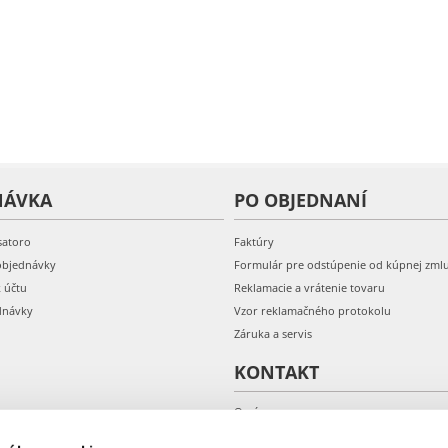
NÁVKA
PO OBJEDNANÍ
satoro
Faktúry
objednávky
Formulár pre odstúpenie od kúpnej zml
k účtu
Reklamacie a vrátenie tovaru
dnávky
Vzor reklamačného protokolu
Záruka a servis
KONTAKT
O nás
Kontakt