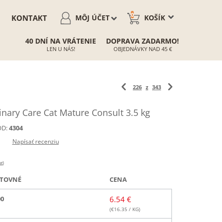
0
KONTAKT
MÔJ ÚČET
KOŠÍK
40 DNÍ NA VRÁTENIE
DOPRAVA ZADARMO!
LEN U NÁS!
OBJEDNÁVKY NAD 45 €
226
z
343
nary Care Cat Mature Consult 3.5 kg
D:
4304
Napísať recenziu
g)
TOVNÉ
CENA
00
6.54 €
(€
16.35
/ KG)