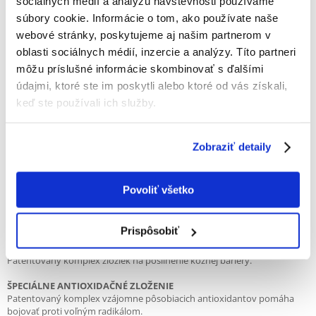
sociálnych médií a analýzu návštevnosti používame
Eliminačná diéta pre mačky, u ktorých klinické príznaky potravinovej
súbory cookie. Informácie o tom, ako používate naše
alergie neustupujú napriek diéte obsahujúcej hydrolyzované bielkoviny
webové stránky, poskytujeme aj našim partnerom v
(polypeptidy).
Alergia na potraviny s dermatologickými a/alebo gastrointestinálnymi
oblasti sociálnych médií, inzercie a analýzy. Títo partneri
príznakmi.
môžu príslušné informácie skombinovať s ďalšími
Potravinová intolerancia.
údajmi, ktoré ste im poskytli alebo ktoré od vás získali,
Zápalové ochorenie čriev (IBD).
keď ste používali ich služby.
OLIGOPEPTIDY A AMINOKYSELINY
- Nízkomolekulárne oligopeptidy znižujú riziko alergickej reakcie (12 %).
- Jedinečný zdroj bielkovín - hydrolyzovaný proteín z peria obsahujúci
Zobraziť detaily
len voľné aminokyseliny (88 %).
ZNÍŽENIE ZDROJOV ALERGÉNOV
- Receptúra a technologický postup znižujú počet potenciálnych
Povoliť všetko
alergénov.
- Čistený škrob namiesto celých zŕn, špeciálne vyvinuté nové aromatické
látky minimalizujú riziko vzniku alergií.
Prispôsobiť
POSILNENIE KOŽNEJ BARIÉRY
Patentovaný komplex zložiek na posilnenie kožnej bariéry.
ŠPECIÁLNE ANTIOXIDAČNÉ ZLOŽENIE
Patentovaný komplex vzájomne pôsobiacich antioxidantov pomáha
bojovať proti voľným radikálom.