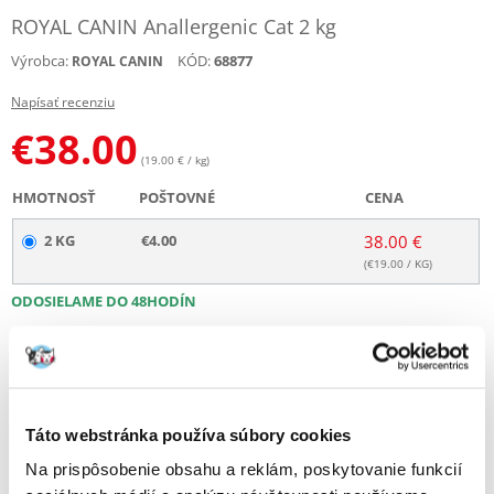
ROYAL CANIN Anallergenic Cat 2 kg
Výrobca:
KÓD:
68877
ROYAL CANIN
Napísať recenziu
€
38.00
(19.00 € / kg)
HMOTNOSŤ
POŠTOVNÉ
CENA
2 KG
€4.00
38.00 €
(€
19.00
/ KG)
ODOSIELAME DO 48HODÍN
Fotky našich zákazníkov
Pozri ďalšie fotografie
Popis
Táto webstránka používa súbory cookies
Na prispôsobenie obsahu a reklám, poskytovanie funkcií
Veterinárna diéta pre mačky s potravinovými alergiami.
Určenie: dospelé mačky s alergiami