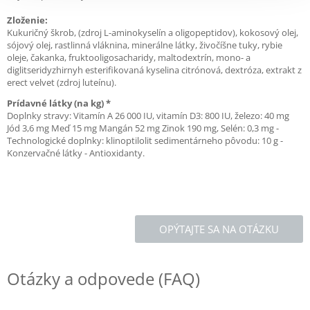
Zloženie:
Kukuričný škrob, (zdroj L-aminokyselín a oligopeptidov), kokosový olej,
sójový olej, rastlinná vláknina, minerálne látky, živočíšne tuky, rybie
oleje, čakanka, fruktooligosacharidy, maltodextrín, mono- a
diglitseridyzhirnyh esterifikovaná kyselina citrónová, dextróza, extrakt z
erect velvet (zdroj luteínu).
Prídavné látky (na kg) *
Doplnky stravy: Vitamín A 26 000 IU, vitamín D3: 800 IU, železo: 40 mg
Jód 3,6 mg Meď 15 mg Mangán 52 mg Zinok 190 mg, Selén: 0,3 mg -
Technologické doplnky: klinoptilolit sedimentárneho pôvodu: 10 g -
Konzervačné látky - Antioxidanty.
OPÝTAJTE SA NA OTÁZKU
Otázky a odpovede (FAQ)