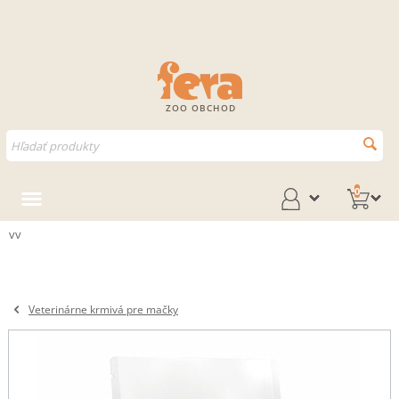
ZOO OBCHOD
0
vv
Veterinárne krmivá pre mačky