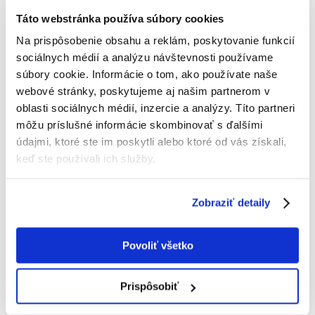
Táto webstránka používa súbory cookies
Popis
Na prispôsobenie obsahu a reklám, poskytovanie funkcií
sociálnych médií a analýzu návštevnosti používame
Single meat – výhradne s čistým bachorom – je unikátnym zložením
súbory cookie. Informácie o tom, ako používate naše
výhradne s hovädzím bachorom. Pre citlivých a vyberavých psov. Táto
webové stránky, poskytujeme aj našim partnerom v
diéta je obzvlášť vhodná pre vyváženú výživu bohatú na bielkoviny bez
sacharidov (bez obilnín). Skutočnosť, že sa používa iba hovädzí bachor,
oblasti sociálnych médií, inzercie a analýzy. Títo partneri
znižuje aj riziko alergií a intolerancií na krmivo.
môžu príslušné informácie skombinovať s ďalšími
Všeobecné informácie
údajmi, ktoré ste im poskytli alebo ktoré od vás získali,
keď ste používali ich služby.
pre citlivé psy
pre alergie na krmivo
Zobraziť detaily
bohaté na bielkoviny, bez sacharidov
bez obilnín
bez sóje, bez farbív a konzervačných látok
Povoliť všetko
800 g plechovka
Prispôsobiť
Kompletné krmivo pre dospelých psov
Informácie o výžive