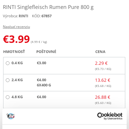
RINTI Singlefleisch Rumen Pure 800 g
Výrobca:
KÓD:
67857
RINTI
Napísať recenziu
€
3.99
(4.99 € / kg)
HMOTNOSŤ
POŠTOVNÉ
CENA
0.4 KG
€3.00
2.29 €
(€
5.73
/ KG)
2.4 KG
€4.00
13.62 €
6X400 G
(€
5.68
/ KG)
4.8 KG
€4.00
26.88 €
(€
5.60
/ KG)
ODOSIELAME DO 48HODÍN
Fotky našich zákazníkov
Pozri ďalšie fotografie