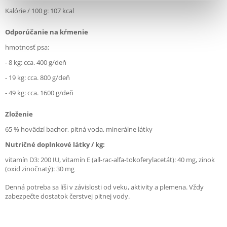
Kalórie / 100 g: 107 kcal
Odporúčanie na kŕmenie
hmotnosť psa:
- 8 kg: cca. 400 g/deň
- 19 kg: cca. 800 g/deň
- 49 kg: cca. 1600 g/deň
Zloženie
65 % hovädzí bachor, pitná voda, minerálne látky
Nutričné doplnkové látky / kg:
vitamín D3: 200 IU, vitamín E (all-rac-alfa-tokoferylacetát): 40 mg, zinok
(oxid zinočnatý): 30 mg
Denná potreba sa líši v závislosti od veku, aktivity a plemena. Vždy
zabezpečte dostatok čerstvej pitnej vody.