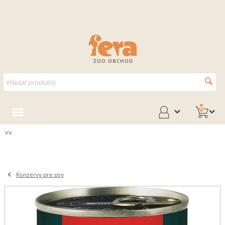
ZOO OBCHOD
0
vv
Konzervy pre psy