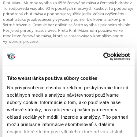
Rinti Max-i-Mum sa vyrába zo 65 % čerstvého mäsa a čerstvých drobov.
To zodpovedá viac ako 90 % použitých mäsových kúskov. To podporuje
prirodzenú chuť mäsa a podporuje využitie jedla. Vďaka zvýšenému
obsahu tuku je zabezpečený vyvážený pomer bielkovín a tukov pre
šetrné trávenie. Granule bez obilnín sa často vyrába s pridaním obilnín.
Pes je od prírody mäsožravec. Preto Rinti Maximum používa veľké
množstvo čerstvého mäsa, ktoré sa spracováva v komplikovanom
výrobnom procese.
- bohaté na čerstvé hovädzie
- s Freshness Plus: 90% čerstvosť
-vyvážený pomer bielkovín a tukov
- bez obilnín
Táto webstránka používa súbory cookies
- s 30 % zeleniny
Na prispôsobenie obsahu a reklám, poskytovanie funkcií
sociálnych médií a analýzu návštevnosti používame
Zloženie
súbory cookie. Informácie o tom, ako používate naše
Čerstvé hovädzie mäso (min. 35 %), čerstvé kuracie mäso (min. 30 %),
webové stránky, poskytujeme aj našim partnerom v
zemiaky (sušené), mäsový hydrolyzát (3 %), hydinová mäsová múčka (2
%), hrach (sušený), zemiakový proteín, psyllium, ryby olej, pivovarské
oblasti sociálnych médií, inzercie a analýzy. Títo partneri
kvasnice (sušené), mrkva (sušená).
môžu príslušné informácie skombinovať s ďalšími
Nutričné doplnkové látky / kg:
údajmi, ktoré ste im poskytli alebo ktoré od vás získali,