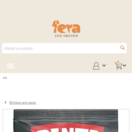
ZOO OBCHOD
0
vv
Krmivo pre psov