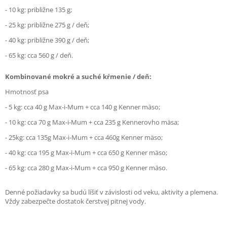
- 10 kg: približne 135 g;
- 25 kg: približne 275 g / deň;
- 40 kg: približne 390 g / deň;
- 65 kg: cca 560 g / deň.
Kombinované mokré a suché kŕmenie / deň:
Hmotnosť psa
- 5 kg: cca 40 g Max-i-Mum + cca 140 g Kenner mäso;
- 10 kg: cca 70 g Max-i-Mum + cca 235 g Kennerovho mäsa;
- 25kg: cca 135g Max-i-Mum + cca 460g Kenner mäso;
- 40 kg: cca 195 g Max-i-Mum + cca 650 g Kenner mäso;
- 65 kg: cca 280 g Max-i-Mum + cca 950 g Kenner mäso.
Denné požiadavky sa budú líšiť v závislosti od veku, aktivity a plemena.
Vždy zabezpečte dostatok čerstvej pitnej vody.