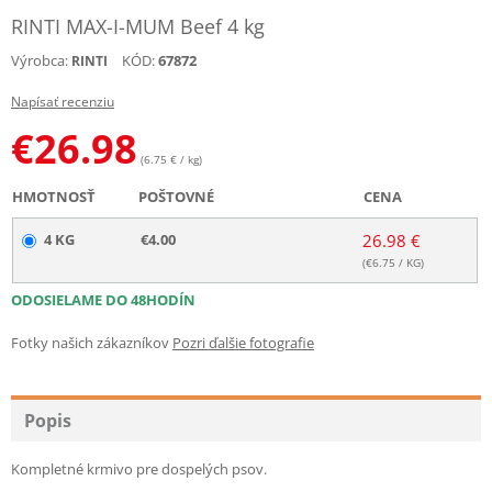
RINTI MAX-I-MUM Beef 4 kg
Výrobca:
KÓD:
67872
RINTI
Napísať recenziu
€
26.98
(6.75 € / kg)
HMOTNOSŤ
POŠTOVNÉ
CENA
4 KG
€4.00
26.98 €
(€
6.75
/ KG)
ODOSIELAME DO 48HODÍN
Fotky našich zákazníkov
Pozri ďalšie fotografie
Popis
Kompletné krmivo pre dospelých psov.