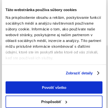
Táto webstránka používa súbory cookies
€
4.98
Na prispôsobenie obsahu a reklám, poskytovanie funkcií
sociálnych médií a analýzu návštevnosti používame
(4.98 € / 100 ml)
súbory cookie. Informácie o tom, ako používate naše
PRIDAŤ DO KOŠÍKA
webové stránky, poskytujeme aj našim partnerom v
oblasti sociálnych médií, inzercie a analýzy. Títo partneri
môžu príslušné informácie skombinovať s ďalšími
údajmi, ktoré ste im poskytli alebo ktoré od vás získali,
PRED OBJEDNÁVKOU
keď ste používali ich služby.
Aplikácia Fera
Cena dopravy
Zobraziť detaily
Doba realizácie objednávok
Dostupnosť produktov
Povoliť všetko
Registrácia u nás
Obchodné podmienky
Ochrana osobných údajov
Prispôsobiť