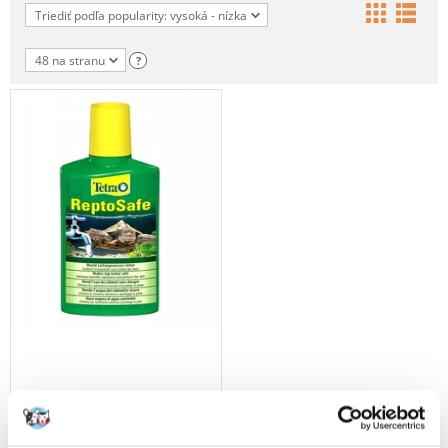
Triediť podľa popularity: vysoká - nízka
48 na stranu
?
TETRA ReptoSafe 100 ml -
zmäkčovač vody