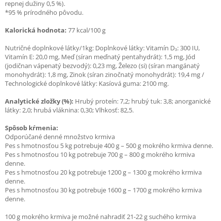
repnej dužiny 0,5 %).
*95 % prírodného pôvodu.
Kalorická hodnota:
77 kcal/100 g
Nutričné doplnkové látky/1kg: Doplnkové látky: Vitamín D₃: 300 IU,
Vitamín E: 20,0 mg, Meď (síran meďnatý pentahydrát): 1,5 mg, Jód
(jodičnan vápenatý bezvodý): 0,23 mg, Železo (si) (síran mangánatý
monohydrát): 1,8 mg, Zinok (síran zinočnatý monohydrát): 19,4 mg /
Technologické doplnkové látky: Kasíová guma: 2100 mg.
Analytické zložky (%):
Hrubý proteín: 7,2; hrubý tuk: 3,8; anorganické
látky: 2,0; hrubá vláknina: 0,30; Vlhkosť: 82,5.
Spôsob kŕmenia:
Odporúčané denné množstvo krmiva
Pes s hmotnosťou 5 kg potrebuje 400 g – 500 g mokrého krmiva denne.
Pes s hmotnosťou 10 kg potrebuje 700 g – 800 g mokrého krmiva
denne.
Pes s hmotnosťou 20 kg potrebuje 1200 g – 1300 g mokrého krmiva
denne.
Pes s hmotnosťou 30 kg potrebuje 1600 g – 1700 g mokrého krmiva
denne.
100 g mokrého krmiva je možné nahradiť 21-22 g suchého krmiva