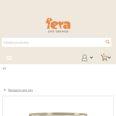
ZOO OBCHOD
0
vv
Konzervy pre psy