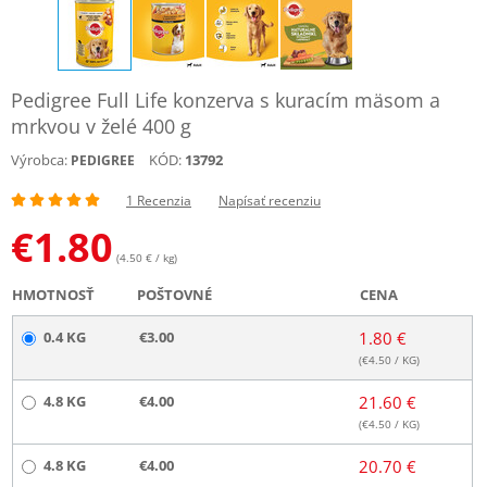
Pedigree Full Life konzerva s kuracím mäsom a
mrkvou v želé 400 g
Výrobca:
KÓD:
13792
PEDIGREE
1 Recenzia
Napísať recenziu
€
1.80
(4.50 € / kg)
HMOTNOSŤ
POŠTOVNÉ
CENA
0.4 KG
€3.00
1.80 €
(€
4.50
/ KG)
4.8 KG
€4.00
21.60 €
(€
4.50
/ KG)
4.8 KG
€4.00
20.70 €