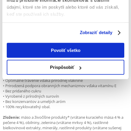
môžu príslušné informácie skombinovať s ďalšími
Popis
údajmi, ktoré ste im poskytli alebo ktoré od vás získali,
keď ste používali ich služby.
Plnohodnotné krmivo pre dospelé psy.
Krmivo PEDIGREE Adult s kuracím mäsom a mrkvou je krmivo, ktoré váš
Zobraziť detaily
pes potrebuje pre zdravý život. Receptúra obsahuje vitamín E, ktorý má
antioxidačné vlastnosti a podporuje prirodzené obranné mechanizmy
tela. Jeho zloženie vyvinuli veterinári a nutriční špecialisti z WALTHAM
Institute of Animal Science. Krmivá tiež obsahujú prírodnú vlákninu a
Povoliť všetko
vysoko kvalitné bielkoviny, ktoré podporujú správne trávenie, a zinok
pomáha udržiavať zdravú kožu a srsť.
Prispôsobiť
Výhody:
• Optimálne trávenie vďaka prírodnej vláknine
• Prirodzená podpora obranných mechanizmov vďaka vitamínu E
• Bez pridaného cukru
• Vyrobené z prírodných surovín
• Bez konzervantov a umelých aróm
• 100% recyklovateľný obal.
Zloženie:
mäso a živočíšne produkty* (vrátane kuracieho mäsa 4 % a
pečene 4 %), obilniny, zelenina (vrátane mrkvy 4 %), rastlinné
bielkovinové extrakty, minerály, rastlinné produkty (vrátane sušenej