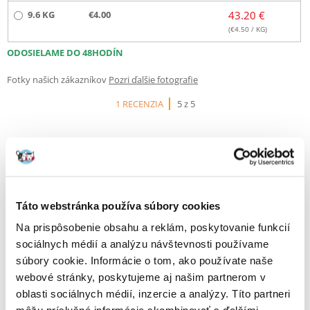
9.6 KG
€4.00
43.20 €
(€
4.50
/ KG)
ODOSIELAME DO 48HODÍN
Fotky našich zákazníkov
Pozri ďalšie fotografie
1 RECENZIA
5 z 5
100%
Táto webstránka používa súbory cookies
Na prispôsobenie obsahu a reklám, poskytovanie funkcií
sociálnych médií a analýzu návštevnosti používame
100% ZÁKAZNÍCI ODPORÚČAJÚ TENTO PRODUKT
súbory cookie. Informácie o tom, ako používate naše
webové stránky, poskytujeme aj našim partnerom v
NAPÍSAŤ RECENZIU
Recommend
oblasti sociálnych médií, inzercie a analýzy. Títo partneri