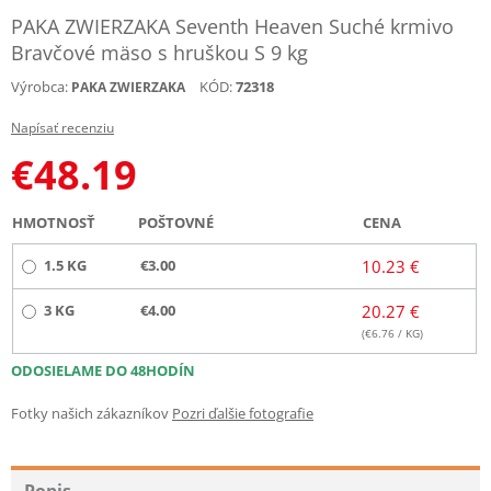
PAKA ZWIERZAKA Seventh Heaven Suché krmivo
Bravčové mäso s hruškou S 9 kg
Výrobca:
KÓD:
72318
PAKA ZWIERZAKA
Napísať recenziu
€
48.19
HMOTNOSŤ
POŠTOVNÉ
CENA
1.5 KG
€3.00
10.23 €
3 KG
€4.00
20.27 €
(€
6.76
/ KG)
ODOSIELAME DO 48HODÍN
Fotky našich zákazníkov
Pozri ďalšie fotografie