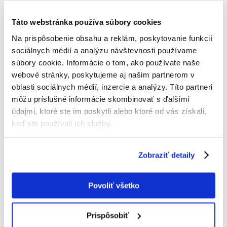
Táto webstránka používa súbory cookies
- Bez pridania hrachu a obilnín
Na prispôsobenie obsahu a reklám, poskytovanie funkcií
- Pre malé a stredne veľké psy
sociálnych médií a analýzu návštevnosti používame
- Chutné a ľahko stráviteľné
súbory cookie. Informácie o tom, ako používate naše
- Hypoalergénne - ideálne pre psov s citlivým žalúdkom alebo
webové stránky, poskytujeme aj našim partnerom v
potravinovou intoleranciou
oblasti sociálnych médií, inzercie a analýzy. Títo partneri
- Obsahuje prebiotiká na podporu tráviaceho systému
môžu príslušné informácie skombinovať s ďalšími
údajmi, ktoré ste im poskytli alebo ktoré od vás získali,
keď ste používali ich služby.
Zloženie:
Zobraziť detaily
Bravčové mäso a hrušky 42 % (vrátane sušeného bravčového mäsa 35
%, bravčovej masti 5 %, hrušiek 2 %), zemiaky 20 %, zemiakový škrob,
Povoliť všetko
bylinky 9 % (ľanové semienko, bodliak, lucerna, čakanka, žihľava,
čakanka), lososový olej 5 %, repná dužina, sušené pivné kvasnice,
minerálne látky a vitamíny, petržlen 2 %, MOS, glukozamín, chondroitín.
Prispôsobiť