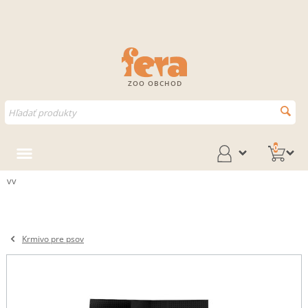
ZOO OBCHOD
0
vv
Krmivo pre psov