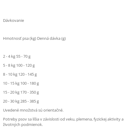
Dávkovanie
Hmotnosť psa (kg) Denná dávka (g)
2 - 4 kg 55 - 70 g
5 - 8 kg 100 - 120 g
8 - 10 kg 120 - 145 g
10 - 15 kg 100 - 180 g
15 - 20 kg 170 - 350 g
20 - 30 kg 285 - 385 g
Uvedené množstvá sú orientačné.
Potreby psov sa líšia v závislosti od veku, plemena, fyzickej aktivity a
životných podmienok.