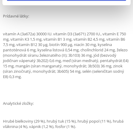
Prídavné látky:
vitamín A (3a672a) 30000 IU. vitamín D3 (3a671) 2700 IU., vitamín E 750
mg, vitamín K3 1,5 mg, vitamín B1 3 mg, vitamín B2 4,5 mg, vitamín B6
7,5 mg, vitamín B12 30 µg, biotín 900 µg, niacín 30 mg, kyselina
pantoténová 6 mg, kyselina listová 0,54 mg, cholínchlorid 24 mg, železo
(monohydrát síranu železnatého (II); 3b103) 36 mg, jód (bezvodý
jodičnan vápenatý 3b202) 0,6 mg, meď (síran meďnatý, pentahydrát:E4)
15 mg, mangán (síran manganatý, monohydrát; 3b503) 36 mg, zinok
(síran zinočnatý, monohydrát; 3b605) 54 mg, selén (seleničitan sodný
E8) 0,3 mg.
Analytické zložky:
Hrubé bielkoviny (29 %), hrubý tuk (15 %), hrubý popol (11 %), hrubá
vláknina (4 %), vápnik (1,2 %), fosfor (1 %).