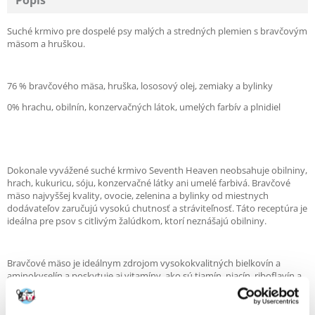
Popis
Suché krmivo pre dospelé psy malých a stredných plemien s bravčovým
mäsom a hruškou.
76 % bravčového mäsa, hruška, lososový olej, zemiaky a bylinky
0% hrachu, obilnín, konzervačných látok, umelých farbív a plnidiel
Dokonale vyvážené suché krmivo Seventh Heaven neobsahuje obilniny,
hrach, kukuricu, sóju, konzervačné látky ani umelé farbivá. Bravčové
mäso najvyššej kvality, ovocie, zelenina a bylinky od miestnych
dodávateľov zaručujú vysokú chutnosť a stráviteľnosť. Táto receptúra je
ideálna pre psov s citlivým žalúdkom, ktorí neznášajú obilniny.
Bravčové mäso je ideálnym zdrojom vysokokvalitných bielkovín a
aminokyselín a poskytuje aj vitamíny, ako sú tiamín, niacín, riboflavín a
vitamín B6, ktoré majú veľký vplyv na zdravie a pohodu vášho psa.