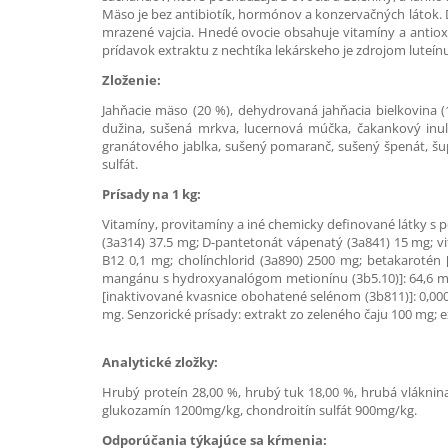
Mäso je bez antibiotík, hormónov a konzervačných látok. 
mrazené vajcia. Hnedé ovocie obsahuje vitamíny a antiox
prídavok extraktu z nechtíka lekárskeho je zdrojom luteín
Zloženie:
Jahňacie mäso (20 %), dehydrovaná jahňacia bielkovina (18
dužina, sušená mrkva, lucernová múčka, čakankový inulí
granátového jablka, sušený pomaranč, sušený špenát, šupk
sulfát.
Prísady na 1 kg:
Vitamíny, provitamíny a iné chemicky definované látky s p
(3a314) 37.5 mg; D-pantetonát vápenatý (3a841) 15 mg; vit
B12 0,1 mg; cholínchlorid (3a890) 2500 mg; betakarotén
mangánu s hydroxyanalógom metionínu (3b5.10)]: 64,6 mg; 
[inaktivované kvasnice obohatené selénom (3b811)]: 0,0008
mg. Senzorické prísady: extrakt zo zeleného čaju 100 mg; ex
Analytické zložky:
Hrubý proteín 28,00 %, hrubý tuk 18,00 %, hrubá vláknina
glukozamín 1200mg/kg, chondroitín sulfát 900mg/kg.
Odporúčania týkajúce sa kŕmenia: