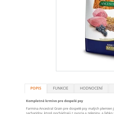
POPIS
FUNKCIE
HODNOCENÍ
Kompletné krmivo pre dospelé psy
Farmina Ancestral Grain pre dospelé psy malých plemien 
sacharidov, ktoré pochádzajú z ovocia a zeleniny, a ľahko