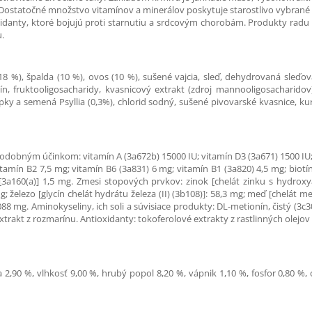
Dostatočné množstvo vitamínov a minerálov poskytuje starostlivo vybrané ov
idanty, ktoré bojujú proti starnutiu a srdcovým chorobám. Produkty radu
u.
 %), špalda (10 %), ovos (10 %), sušené vajcia, sleď, dehydrovaná sleďová 
n, fruktooligosacharidy, kvasnicový extrakt (zdroj mannooligosacharidov)
y a semená Psyllia (0,3%), chlorid sodný, sušené pivovarské kvasnice, kur
odobným účinkom: vitamín A (3a672b) 15000 IU; vitamín D3 (3a671) 1500 IU; 
amín B2 7,5 mg; vitamín B6 (3a831) 6 mg; vitamín B1 (3a820) 4,5 mg; biotín 
 [3a160(a)] 1,5 mg. Zmesi stopových prvkov: zinok [chelát zinku s hydrox
železo [glycín chelát hydrátu železa (II) (3b108)]: 58,3 mg; meď [chelát m
8 mg. Aminokyseliny, ich soli a súvisiace produkty: DL-metionín, čistý (3c30
trakt z rozmarínu. Antioxidanty: tokoferolové extrakty z rastlinných olejov (
 2,90 %, vlhkosť 9,00 %, hrubý popol 8,20 %, vápnik 1,10 %, fosfor 0,80 %