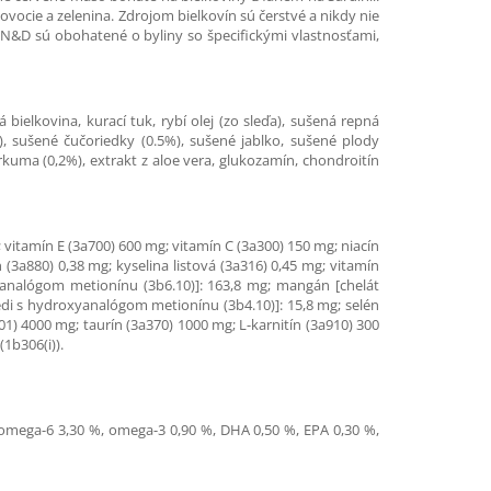
ocie a zelenina. Zdrojom bielkovín sú čerstvé a nikdy nie
 N&D sú obohatené o byliny so špecifickými vlastnosťami,
bielkovina, kurací tuk, rybí olej (zo sleďa), sušená repná
, sušené čučoriedky (0.5%), sušené jablko, sušené plody
kuma (0,2%), extrakt z aloe vera, glukozamín, chondroitín
vitamín E (3a700) 600 mg; vitamín C (3a300) 150 mg; niacín
(3a880) 0,38 mg; kyselina listová (3a316) 0,45 mg; vitamín
yanalógom metionínu (3b6.10)]: 163,8 mg; mangán [chelát
edi s hydroxyanalógom metionínu (3b4.10)]: 15,8 mg; selén
1) 4000 mg; taurín (3a370) 1000 mg; L-karnitín (3a910) 300
1b306(i)).
, omega-6 3,30 %, omega-3 0,90 %, DHA 0,50 %, EPA 0,30 %,