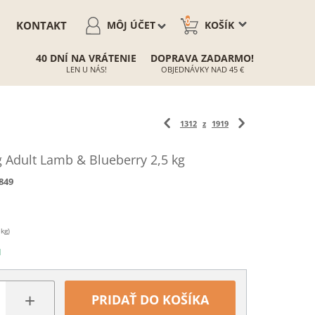
0
KONTAKT
MÔJ ÚČET
KOŠÍK
40 DNÍ NA VRÁTENIE
DOPRAVA ZADARMO!
LEN U NÁS!
OBJEDNÁVKY NAD 45 €
1312
z
1919
Adult Lamb & Blueberry 2,5 kg
849
 kg)
N
+
PRIDAŤ DO KOŠÍKA