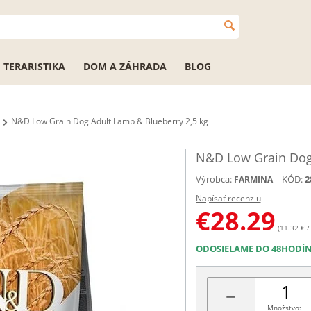
TERARISTIKA
DOM A ZÁHRADA
BLOG
N&D Low Grain Dog Adult Lamb & Blueberry 2,5 kg
N&D Low Grain Dog 
Výrobca:
KÓD:
2
FARMINA
Napísať recenziu
€
28.29
(11.32 € /
ODOSIELAME DO 48HODÍ
−
Množstvo: