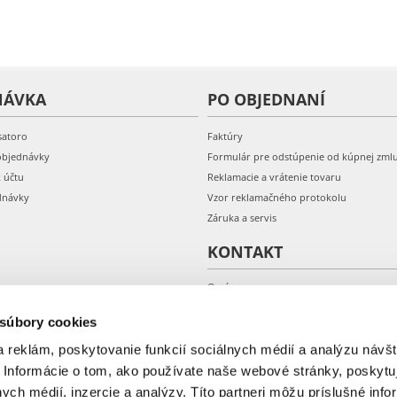
NÁVKA
PO OBJEDNANÍ
satoro
Faktúry
objednávky
Formulár pre odstúpenie od kúpnej zml
k účtu
Reklamacie a vrátenie tovaru
dnávky
Vzor reklamačného protokolu
Záruka a servis
KONTAKT
O nás
Kontakt
 súbory cookies
 reklám, poskytovanie funkcií sociálnych médií a analýzu návšt
 Informácie o tom, ako používate naše webové stránky, poskytu
nych médií, inzercie a analýzy. Títo partneri môžu príslušné info