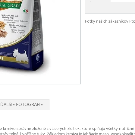
Fotky našich zákazníkov
Poz
ĎAĽŠIE FOTOGRAFIE
je krmivo správne zložené z viacerých zložiek, ktoré spĺňajú všetky nutri
 stráviteľné živočíšne tuky. Základom krmiva je jahňacie mäso, vysokokvalit