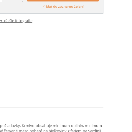
Pridať do zoznamu želaní
ri ďalšie fotografie
čné požiadavky. Krmivo obsahuje minimum obilnín, minimum
né červené mäso bohaté na bielkoviny z fariem na Sardínii.