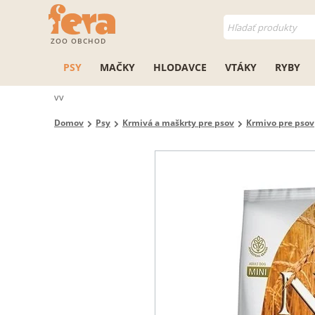
ZOO OBCHOD
PSY
MAČKY
HLODAVCE
VTÁKY
RYBY
vv
Domov
Psy
Krmivá a maškrty pre psov
Krmivo pre psov