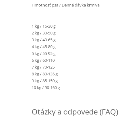
Hmotnosť psa / Denná dávka krmiva
1 kg / 16-30 g
2 kg / 30-50 g
3 kg / 40-65 g
4 kg / 45-80 g
5 kg / 55-95 g
6 kg / 60-110
7 kg / 70-125
8 kg / 80-135 g
9 kg / 85-150 g
10 kg / 90-160 g
Otázky a odpovede (FAQ)