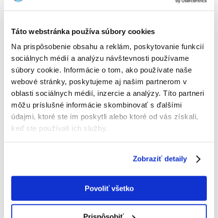
Táto webstránka používa súbory cookies
MACED Kocky s kuracím mäsom 500 g
Na prispôsobenie obsahu a reklám, poskytovanie funkcií
sociálnych médií a analýzu návštevnosti používame
Výrobca:
KÓD:
49863
MACED
súbory cookie. Informácie o tom, ako používate naše
Napísať recenziu
webové stránky, poskytujeme aj našim partnerom v
€
11.00
oblasti sociálnych médií, inzercie a analýzy. Títo partneri
(22.00 € / kg)
môžu príslušné informácie skombinovať s ďalšími
údajmi, ktoré ste im poskytli alebo ktoré od vás získali,
ODOSIELAME DO 48HODÍN
keď ste používali ich služby.
Fotky našich zákazníkov
Pozri ďalšie fotografie
Zobraziť detaily
Popis
Povoliť všetko
Chutná, stredne mäkká pochúťka s kuracím mäsom. Poskytuje
vynikajúcu zábavu po dlhšiu dobu, čistí zuby a spevňuje ďasná.
Zloženie: kuracie mäso 40%, hovädzie kože 30%, sójový proteín 10%,
škrob 8%, zeleninový glasin 8%, 4%: orechové proteíny, soľ, sorbát
Prispôsobiť