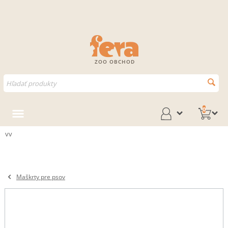
ZOO OBCHOD
0
vv
Maškrty pre psov