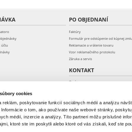
NÁVKA
PO OBJEDNANÍ
satoro
Faktúry
objednávky
Formulár pre odstúpenie od kúpnej zml
k účtu
Reklamacie a vrátenie tovaru
dnávky
Vzor reklamačného protokolu
Záruka a servis
KONTAKT
O nás
Kontakt
 súbory cookies
 reklám, poskytovanie funkcií sociálnych médií a analýzu návšt
 Informácie o tom, ako používate naše webové stránky, poskytu
nych médií, inzercie a analýzy. Títo partneri môžu príslušné info
mi, ktoré ste im poskytli alebo ktoré od vás získali, keď ste pou