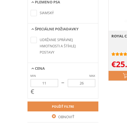
PLEMENO PSA
Nenašli sa žiadne položky
zodpovedajúce kritériám
SIAMSKÝ
vyhľadávania
ŠPECIÁLNE POŽIADAVKY
Nenašli sa žiadne položky
ROYAL C
zodpovedajúce kritériám
UDRŽANIE SPRÁVNEJ
vyhľadávania
HMOTNOSTI A ŠTÍHLEJ
POSTAVY
€
25
CENA
MIN
MAX
–
€
POUŽIŤ FILTRE
OBNOVIŤ