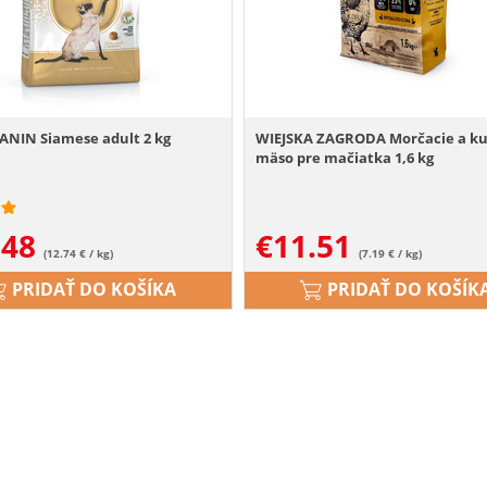
ANIN Siamese adult 2 kg
WIEJSKA ZAGRODA Morčacie a ku
mäso pre mačiatka 1,6 kg
.48
€
11.51
(12.74 € / kg)
(7.19 € / kg)
PRIDAŤ DO KOŠÍKA
PRIDAŤ DO KOŠÍK