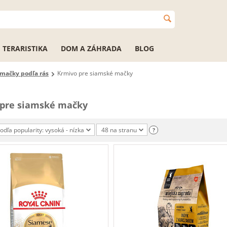
TERARISTIKA
DOM A ZÁHRADA
BLOG
 mačky podľa rás
Krmivo pre siamské mačky
 pre siamské mačky
podľa popularity: vysoká - nízka
48 na stranu
?