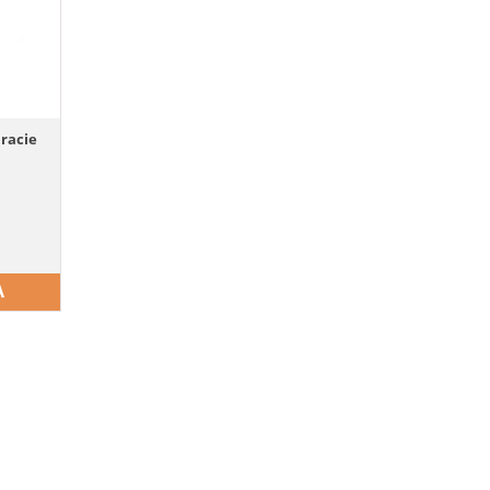
racie
A