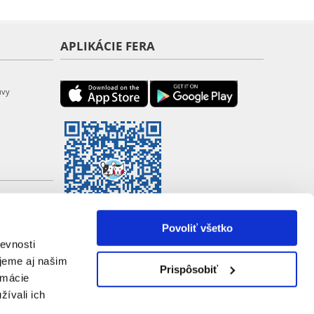
APLIKÁCIE FERA
uvy
Povoliť všetko
evnosti
jeme aj našim
Prispôsobiť
rmácie
žívali ich