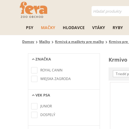
ZOO OBCHOD
PSY
MAČKY
HLODAVCE
VTÁKY
RYBY
Domov
Mačky
Krmivá a maškrty pre mačky
Krmivo pre
Krmivo
ZNAČKA
Nenašli sa žiadne položky
zodpovedajúce kritériám
ROYAL CANIN
vyhľadávania
Triediť 
WIEJSKA ZAGRODA
VEK PSA
Nenašli sa žiadne položky
zodpovedajúce kritériám
JUNIOR
vyhľadávania
DOSPELÝ