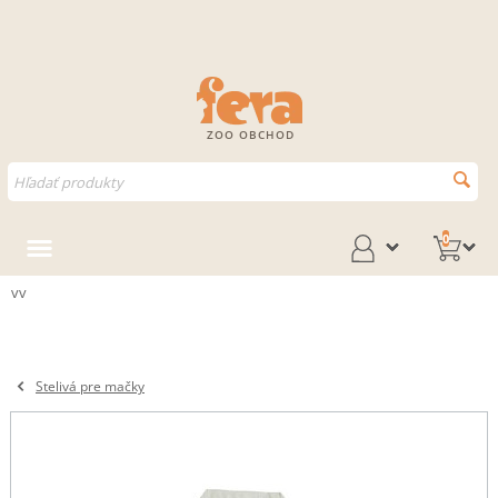
ZOO OBCHOD
0
vv
Stelivá pre mačky