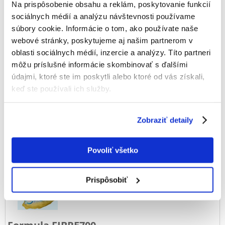
Na prispôsobenie obsahu a reklám, poskytovanie funkcií
100% ZÁKAZNÍCI ODPORÚČAJÚ TENTO PRODUKT
sociálnych médií a analýzu návštevnosti používame
NAPÍSAŤ RECENZIU
súbory cookie. Informácie o tom, ako používate naše
Recommend
webové stránky, poskytujeme aj našim partnerom v
oblasti sociálnych médií, inzercie a analýzy. Títo partneri
Popis
môžu príslušné informácie skombinovať s ďalšími
údajmi, ktoré ste im poskytli alebo ktoré od vás získali,
keď ste používali ich služby.
Zobraziť detaily
Certifikát PEFC
Na výrobu kočkolitu bolo použité 100 % prírodné drevo,
Povoliť všetko
ktoré pochádza zo zvyškov po rúbaní.
Prispôsobiť