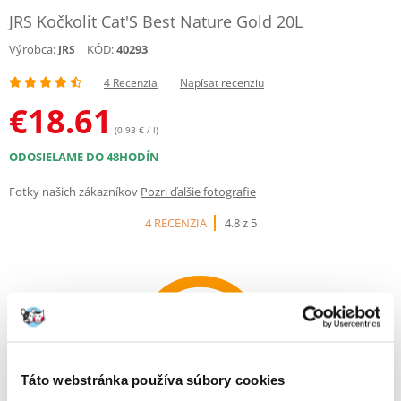
JRS Kočkolit Cat'S Best Nature Gold 20L
Výrobca:
KÓD:
40293
JRS
4 Recenzia
Napísať recenziu
€
18.61
(0.93 € / l)
ODOSIELAME DO 48HODÍN
Fotky našich zákazníkov
Pozri ďalšie fotografie
4 RECENZIA
4.8 z 5
100%
Táto webstránka používa súbory cookies