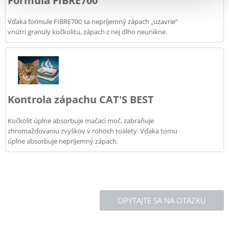
Formula FIBRE700
Vďaka formule FIBRE700 sa nepríjemný zápach „uzavrie“
vnútri granuly kočkolitu, zápach z nej dlho neunikne.
Kontrola zápachu CAT'S BEST
Kočkolit úplne absorbuje mačací moč, zabraňuje
zhromažďovaniu zvyškov v rohoch toalety. Vďaka tomu
úplne absorbuje nepríjemný zápach.
OPÝTAJTE SA NA OTÁZKU