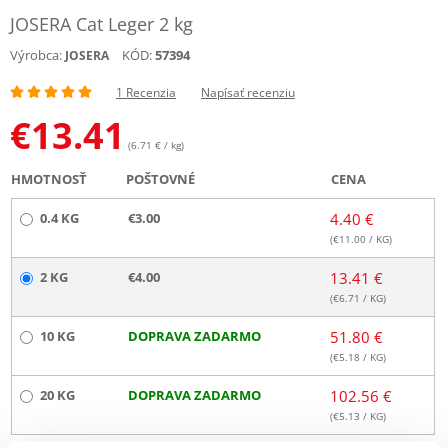
JOSERA Cat Leger 2 kg
Výrobca:
KÓD:
57394
JOSERA
1 Recenzia
Napísať recenziu
€
13.41
(6.71 € / kg)
HMOTNOSŤ
POŠTOVNÉ
CENA
0.4 KG
€3.00
4.40 €
(€
11.00
/ KG)
2 KG
€4.00
13.41 €
(€
6.71
/ KG)
10 KG
DOPRAVA ZADARMO
51.80 €
(€
5.18
/ KG)
20 KG
DOPRAVA ZADARMO
102.56 €
(€
5.13
/ KG)