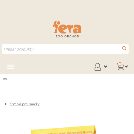
ZOO OBCHOD
0
vv
Krmivá pre mačky