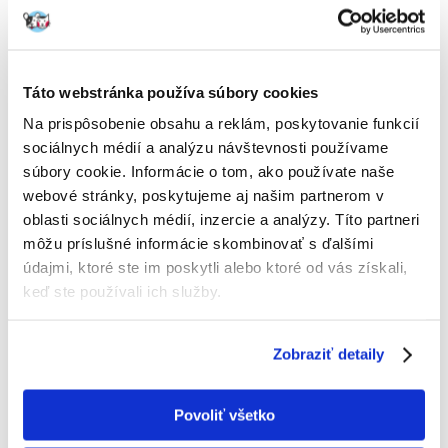
ODOSIELAME DO 48HODÍN
Fotky našich zákazníkov
Pozri ďalšie fotografie
1 RECENZIA
5 z 5
Táto webstránka používa súbory cookies
Na prispôsobenie obsahu a reklám, poskytovanie funkcií
sociálnych médií a analýzu návštevnosti používame
súbory cookie. Informácie o tom, ako používate naše
100%
webové stránky, poskytujeme aj našim partnerom v
oblasti sociálnych médií, inzercie a analýzy. Títo partneri
môžu príslušné informácie skombinovať s ďalšími
údajmi, ktoré ste im poskytli alebo ktoré od vás získali,
keď ste používali ich služby.
100% ZÁKAZNÍCI ODPORÚČAJÚ TENTO PRODUKT
NAPÍSAŤ RECENZIU
Recommend
Zobraziť detaily
Popis
Povoliť všetko
Vyvážené, kompletné krmivo pre menej aktívne dospelé mačky