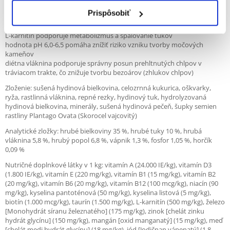
všetkých plemien a jedince so sklonom k nadváhe.
Prispôsobiť
špeciálne zvolená vláknina dodá mačke pocit nasýtenia a zvýšená
hladina proteínov aktivuje metabolizmus
L-karnitín podporuje metabolizmus a spaľovanie tukov
hodnota pH 6,0-6,5 pomáha znížiť riziko vzniku tvorby močových
kameňov
diétna vláknina podporuje správny posun prehltnutých chlpov v
tráviacom trakte, čo znižuje tvorbu bezoárov (zhlukov chlpov)
Zloženie: sušená hydinová bielkovina, celozrnná kukurica, oškvarky,
ryža, rastlinná vláknina, repné rezky, hydinový tuk, hydrolyzovaná
hydinová bielkovina, minerály, sušená hydinová pečeň, šupky semien
rastliny Plantago Ovata (Skorocel vajcovitý)
Analytické zložky: hrubé bielkoviny 35 %, hrubé tuky 10 %, hrubá
vláknina 5,8 %, hrubý popol 6,8 %, vápnik 1,3 %, fosfor 1,05 %, horčík
0,09 %
Nutričné doplnkové látky v 1 kg: vitamín A (24.000 IE/kg), vitamín D3
(1.800 IE/kg), vitamín E (220 mg/kg), vitamín B1 (15 mg/kg), vitamín B2
(20 mg/kg), vitamín B6 (20 mg/kg), vitamín B12 (100 mcg/kg), niacín (90
mg/kg), kyselina pantoténová (50 mg/kg), kyselina listová (5 mg/kg),
biotín (1.000 mcg/kg), taurín (1.500 mg/kg), L-karnitín (500 mg/kg), železo
[Monohydrát síranu železnatého] (175 mg/kg), zinok [chelát zinku
hydrát glycínu] (150 mg/kg), mangán [oxid manganatý] (15 mg/kg), meď
[chelát medi hydrát glycínu] (18 mg/kg), jód [Jodičnan vápenatý] (1,8