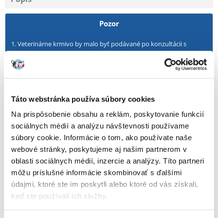
Pozor
Veterinárne krmivo by malo byť podávané po konzultácii s
veterinárnym lekárom.
Veterinárnu diétu je vhodné pravidelne konzultovať s
veterinárnym lekárom (každého pol roka), ktorý by mal
rozhodnúť o pokračovaní diéty.
Ak sa zdravotný stav vášho maznáčika zhorší, okamžite sa
Táto webstránka používa súbory cookies
poraďte so svojim veterinárom.
Na prispôsobenie obsahu a reklám, poskytovanie funkcií
Pridaním veterinárneho krmiva do košíka potvrdzujete, že zviera
sociálnych médií a analýzu návštevnosti používame
bolo vyšetrené veterinárnym lekárom a diéta je založená na
diagnóze jeho zdravotného stavu.
súbory cookie. Informácie o tom, ako používate naše
webové stránky, poskytujeme aj našim partnerom v
oblasti sociálnych médií, inzercie a analýzy. Títo partneri
Krok smerom k ich najlepšiemu životu. Suché krmivo pre psov s
môžu príslušné informácie skombinovať s ďalšími
kuracím mäsom PRESCRIPTION DIET Metabolic Weight
údajmi, ktoré ste im poskytli alebo ktoré od vás získali,
Management značky Hill‘s je klinicky overená výživa, ktorá
pomáha psom prirodzene znížiť hmotnosť a následne si ju udržať.
keď ste používali ich služby.
96 % psov schudlo v domácich podmienkach za 2 mesiace
Pomáha pri redukcii hmotnosti a dodáva energiu pre aktívnu hru