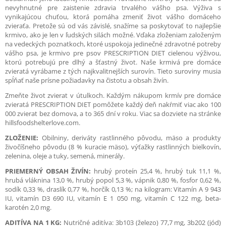
nevyhnutné pre zaistenie zdravia trvalého vášho psa. Výživa s
vynikajúcou chuťou, ktorá pomáha zmeniť život vášho domáceho
zvieraťa. Pretože sú od vás závislé, snažíme sa poskytovať to najlepšie
krmivo, ako je len v ľudských silách možné. Vďaka zloženiam založeným
na vedeckých poznatkoch, ktoré uspokoja jedinečné zdravotné potreby
vášho psa, je krmivo pre psov PRESCRIPTION DIET cielenou výživou,
ktorú potrebujú pre dlhý a šťastný život. Naše krmivá pre domáce
zvieratá vyrábame z tých najkvalitnejších surovín. Tieto suroviny musia
spĺňať naše prísne požiadavky na čistotu a obsah živín.
Zmeňte život zvierat v útulkoch. Každým nákupom krmív pre domáce
zvieratá PRESCRIPTION DIET pomôžete každý deň nakŕmiť viac ako 100
000 zvierat bez domova, a to 365 dní v roku. Viac sa dozviete na stránke
hillsfoodshelterlove.com.
ZLOŽENIE:
Obilniny, deriváty rastlinného pôvodu, mäso a produkty
živočíšneho pôvodu (8 % kuracie mäso), výťažky rastlinných bielkovín,
zelenina, oleje a tuky, semená, minerály.
PRIEMERNÝ OBSAH ŽIVÍN:
hrubý proteín 25,4 %, hrubý tuk 11,1 %,
hrubá vláknina 13,0 %, hrubý popol 5,3 %, vápnik 0,80 %, fosfor 0,62 %,
sodík 0,33 %, draslík 0,77 %, horčík 0,13 %; na kilogram: Vitamín A 9 943
IU, vitamín D3 690 IU, vitamín E 1 050 mg, vitamín C 122 mg, beta-
karotén 2,0 mg.
ADITÍVA NA 1 KG:
Nutričné aditíva: 3b103 (železo) 77,7 mg, 3b202 (jód)