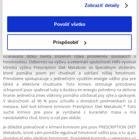
Zobraziť detaily
Jednoduchá redukcia hmotnosti: psy chudnú bez nadmerného
zmenšovania telesných porcií
Jedinečná zmes vlákniny pomáha udržiavať psy sýte a spokojné
Povoliť všetko
Podporuje prirodzenú schopnosť psa spaľovať tuky
Aj malá hmotnosť navyše môže mať dopad na kvalitu života vášho psa
a na vzťah s rodinou, pretože táto hmotnosť dokáže skrátiť čas hrania,
Prispôsobiť
ovplyvniť pohyblivosť a celkový zdravotný stav počas celého jeho
života. Udržiavanie ideálnej hmotnosti môže pomôcť ovplyvniť
očakávanú dĺžku života znížením rizika problémov súvisiacich s
hmotnosťou. Odborníci na výživu a veterinári spoločnosti Hill‘s vyvinuli
klinickú výživu Prescription Diet Metabolic so špeciálnym zložením,
ktoré pomáha psom pri chudnutí a udržaní nižšej hmotnosti.
Prirodzene spolupracuje s jedinečným využitím energie vášho psa pre
ľahké a efektívne chudnutie. Toto krmivo stimuluje prirodzenú
schopnosť psov spaľovať tuky a dodáva im energiu potrebnú na aktívne
hranie. Jedinečná zmes vlákniny pomáha udržiavať psy sýte a spokojné.
V skutočnosti až 96 % psov schudlo v domácich podmienkach za 2
mesiace, keď boli kŕmené krmivom Presription Diet Metabolic.* Toto
suché krmivo pre psov je vyrobené z kuracieho mäsa a má
neodolateľnú chuť, ktorú si váš pes obľúbi.
Je dôležité pokračovať v kŕmení krmivom pre psov PRESCRIPTION DIET
Metabolic, ktoré vám pomôže regulovať hmotnosť vášho psa, a to aj po
dosiahnutí jeho ideálnej hmotnosti. Pravidelné kontroly u veterinára sú