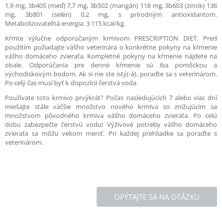
1,9 mg, 3b405 (meď) 7,7 mg, 3b502 (mangán) 118 mg, 3b603 (zinok) 136
mg, 3b801 (selén) 0,2 mg, s prírodným antioxidantom.
Metabolizovateľná energia: 3 115 kcal/kg.
Kŕmte výlučne odporúčaným krmivom PRESCRIPTION DIET. Pred
použitím požiadajte vášho veterinára o konkrétne pokyny na kŕmenie
vášho domáceho zvieraťa. Kompletné pokyny na kŕmenie nájdete na
obale. Odporúčania pre denné kŕmenie sú iba pomôckou a
východiskovým bodom. Ak si nie ste istý(-á), poraďte sa s veterinárom.
Po celý čas musí byť k dispozícii čerstvá voda.
Používate toto krmivo prvýkrát? Počas nasledujúcich 7 alebo viac dní
miešajte stále väčšie množstvo nového krmiva so znižujúcim sa
množstvom pôvodného krmiva vášho domáceho zvieraťa. Po celú
dobu zabezpečte čerstvú vodu! Výživové potreby vášho domáceho
zvieraťa sa môžu vekom meniť. Pri každej prehliadke sa poraďte s
veterinárom.
OPÝTAJTE SA NA OTÁZKU