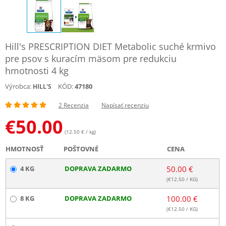
Hill's PRESCRIPTION DIET Metabolic suché krmivo
pre psov s kuracím mäsom pre redukciu
hmotnosti 4 kg
Výrobca:
KÓD:
47180
HILL'S
2 Recenzia
Napísať recenziu
€
50.00
(12.50 € / kg)
HMOTNOSŤ
POŠTOVNÉ
CENA
4 KG
DOPRAVA ZADARMO
50.00 €
(€
12.50
/ KG)
8 KG
DOPRAVA ZADARMO
100.00 €
(€
12.50
/ KG)