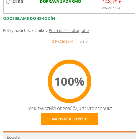
24 KG
DOPRAVA ZADARMO
148.79 €
(€
6.20
/ KG)
ODOSIELAME DO 48HODÍN
Fotky našich zákazníkov
Pozri ďalšie fotografie
2 RECENZIA
5 z 5
100%
100% ZÁKAZNÍCI ODPORÚČAJÚ TENTO PRODUKT
NAPÍSAŤ RECENZIU
Recommend
Popis