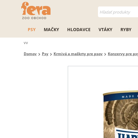
ZOO OBCHOD
PSY
MAČKY
HLODAVCE
VTÁKY
RYBY
vv
Domov
Psy
Krmivá a maškrty pre psov
Konzervy pre ps