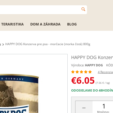
TERARISTIKA
DOM A ZÁHRADA
BLOG
y
HAPPY DOG Konzerva pre psa - morčacie (morka čistá) 800g
HAPPY DOG Konzerva
Výrobca:
KÓD
HAPPY DOG
4 Recenzia
€
6.05
(7.56 € / kg)
ODOSIELAME DO 48HODÍ
−
Množstvo: