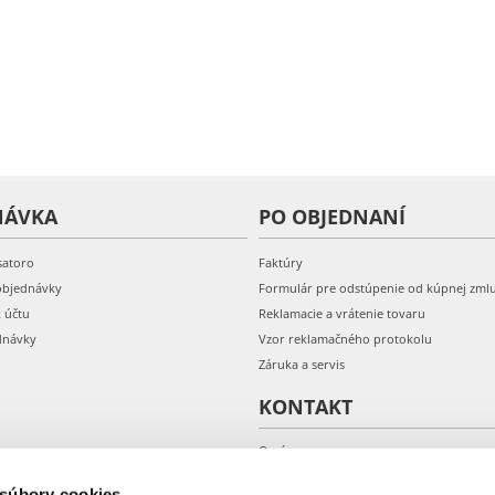
NÁVKA
PO OBJEDNANÍ
satoro
Faktúry
objednávky
Formulár pre odstúpenie od kúpnej zml
k účtu
Reklamacie a vrátenie tovaru
dnávky
Vzor reklamačného protokolu
Záruka a servis
KONTAKT
O nás
Kontakt
 súbory cookies