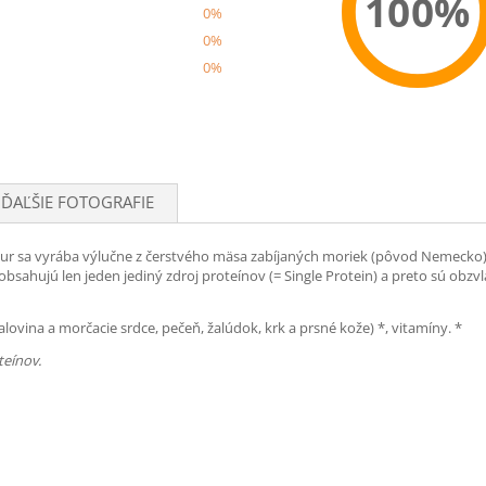
100%
0%
0%
0%
Recom
ĎAĽŠIE FOTOGRAFIE
sa vyrába výlučne z čerstvého mäsa zabíjaných moriek (pôvod Nemecko), be
obsahujú len jeden jediný zdroj proteínov (= Single Protein) a preto sú obz
ovina a morčacie srdce, pečeň, žalúdok, krk a prsné kože) *, vitamíny. *
teínov.