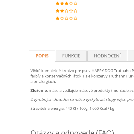
POPIS
FUNKCIE
HODNOCENÍ
Vlhké kompletné krmivo pre psov HAPPY DOG Truthahn Pur 
farbív a konzervačných látok. Psie konzervy Truthahn Pur 
a pri alergiách.
Zloženie
: mäso a vedľajšie mäsové produkty (morčacie sval
Z výrobných dôvodov sa môžu vyskytovať stopy iných pro
Stráviteľná energia: 440 KJ / 100g; 1.050 Kcal / kg
Otázky a odpovede (FAQ)