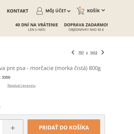
0
KONTAKT
MÔJ ÚČET
KOŠÍK
40 DNÍ NA VRÁTENIE
DOPRAVA ZADARMO!
LEN U NÁS!
OBJEDNÁVKY NAD 45 €
757
z
1412
 pre psa - morčacie (morka čistá) 800g
:
3350
Napísať recenziu
N
+
PRIDAŤ DO KOŠÍKA