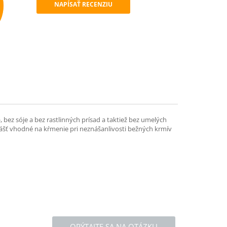
NAPÍSAŤ RECENZIU
mend
z sóje a bez rastlinných prísad a taktiež bez umelých
vlášť vhodné na kŕmenie pri neznášanlivosti bežných krmív
OPÝTAJTE SA NA OTÁZKU