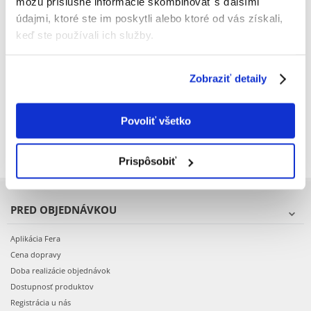
môžu príslušné informácie skombinovať s ďalšími
údajmi, ktoré ste im poskytli alebo ktoré od vás získali,
BRIT Care Sustainable Adult
ROYAL CANIN Beagle Adult 2
keď ste používali ich služby.
Medium Breed s kuracím a
x 12 kg
hmyzom 3 kg
Zobraziť detaily
€
24.19
€
121.48
(8.06 € / kg)
(5.06 € / kg)
Povoliť všetko
PRIDAŤ DO KOŠÍKA
PRIDAŤ DO KOŠÍKA
Prispôsobiť
PRED OBJEDNÁVKOU
Aplikácia Fera
Cena dopravy
Doba realizácie objednávok
Dostupnosť produktov
Registrácia u nás