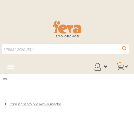
ZOO OBCHOD
0
vv
Príslušenstvo pre výcvik mačky