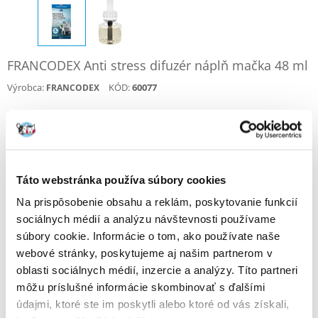
FRANCODEX Anti stress difuzér náplň mačka 48 ml
Výrobca:
KÓD:
60077
FRANCODEX
Napísať recenziu
€
15.54
ODOSIELAME DO 48HODÍN
Táto webstránka používa súbory cookies
Fotky našich zákazníkov
Pozri ďalšie fotografie
Na prispôsobenie obsahu a reklám, poskytovanie funkcií
sociálnych médií a analýzu návštevnosti používame
súbory cookie. Informácie o tom, ako používate naše
Popis
webové stránky, poskytujeme aj našim partnerom v
oblasti sociálnych médií, inzercie a analýzy. Títo partneri
Náplň do difuzéra.
Prípravok, ktorý pomáha mačkám znižovať stres.
môžu príslušné informácie skombinovať s ďalšími
- prevádzka difuzéra je približne 6 týždňov
- plocha difúzora je 60 m2
údajmi, ktoré ste im poskytli alebo ktoré od vás získali,
- môže byť použitý bez ohľadu na vek, plemeno alebo veľkosť zvieraťa