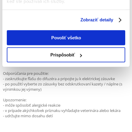
keď ste používali ich služby.
- znižuje nadmerné mňaučeie, hryzenie a škrabanie
- je potrebné si uvedomiť, že liek je len pomocný - upokojuje a zmierňuje
príznaky, ale odporúča sa lokalizovať zdroj problému a vyriešiť ho
Zobraziť detaily
- v prípade nežiaduceho správania sa odporúča najprv navštíviť
veterinára a vykonať základné testy
Pomáha mačkám:
Povoliť všetko
- zostať doma po dlhú dobu
- so zmenami prostredia - sťahovanie, renovácia
- čaká sa predstavenie nových ľudí, zvierat alebo predmetov do bytu
Prispôsobiť
- pri búrke alebo ohňostrojoch
- pri behaviorálnej terapií
Odporúčania pre použitie:
- zaskrutkujte fľašu do difuzéra a pripojte ju k elektrickej zásuvke
- po použití vyberte zo zásuvky bez odskrutkovaní kazety / náplne (s
výnimkou jej výmeny)
Upozornenie:
- môže spôsobiť alergické reakcie
- v prípade akýchkoľvek príznaku vyhľadajte veterinára alebo lekára
- udržujte mimo dosahu detí