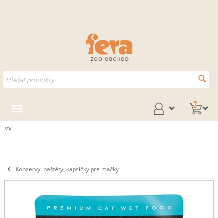
ZOO OBCHOD
0
vv
Konzervy, paštéty, kapsičky pre mačky