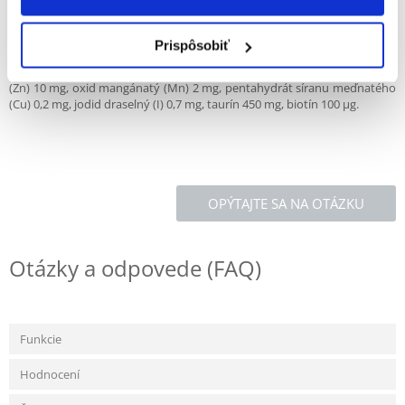
Vlhkosť 82 %, hrubý proteín 8,5 %, hrubé oleje a tuky 4,5 %, hrubý popol
2,0 %, hrubá vláknina 0,4 %.
Prispôsobiť
PRÍDAVNÉ LÁTKY:
Vitamín D3 250 IU, vitamín E 100 mg, monohydrát síranu zinočnatého
(Zn) 10 mg, oxid mangánatý (Mn) 2 mg, pentahydrát síranu meďnatého
(Cu) 0,2 mg, jodid draselný (I) 0,7 mg, taurín 450 mg, biotín 100 μg.
OPÝTAJTE SA NA OTÁZKU
Otázky a odpovede (FAQ)
Funkcie
Hodnocení