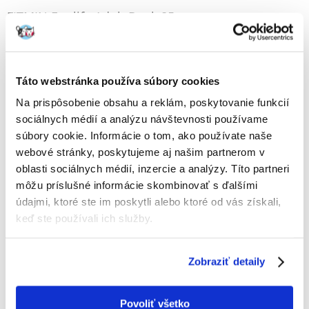
FITMIN For life Adult Duck 85 g
Výrobca:
KÓD:
71363
FITMIN
Napísať recenziu
Táto webstránka používa súbory cookies
€
1.05
(13.13 € / kg)
Na prispôsobenie obsahu a reklám, poskytovanie funkcií
sociálnych médií a analýzu návštevnosti používame
ODOSIELAME DO 48HODÍN
súbory cookie. Informácie o tom, ako používate naše
Fotky našich zákazníkov
Pozri ďalšie fotografie
webové stránky, poskytujeme aj našim partnerom v
oblasti sociálnych médií, inzercie a analýzy. Títo partneri
môžu príslušné informácie skombinovať s ďalšími
Popis
údajmi, ktoré ste im poskytli alebo ktoré od vás získali,
keď ste používali ich služby.
Kompletná kapsička pre dospelé mačky.
ZLOŽENIE:
Mäso a výrobky živočíšneho pôvodu (82 % vo filé, vrátane 8 % kačice),
Zobraziť detaily
bielkovinové extrakty rastlinného pôvodu, vedľajšie výrobky
rastlinného pôvodu (0,4 % inulínu), minerálne látky, cukry.
Povoliť všetko
ZLOŽENIE