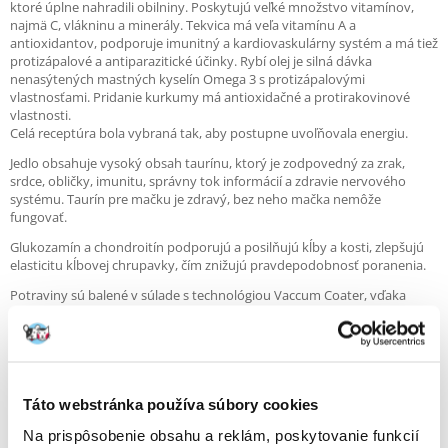
ktoré úplne nahradili obilniny. Poskytujú veľké množstvo vitamínov,
najmä C, vlákninu a minerály. Tekvica má veľa vitamínu A a
antioxidantov, podporuje imunitný a kardiovaskulárny systém a má tiež
protizápalové a antiparazitické účinky. Rybí olej je silná dávka
nenasýtených mastných kyselín Omega 3 s protizápalovými
vlastnosťami. Pridanie kurkumy má antioxidačné a protirakovinové
vlastnosti.
Celá receptúra bola vybraná tak, aby postupne uvoľňovala energiu.
Jedlo obsahuje vysoký obsah taurínu, ktorý je zodpovedný za zrak,
srdce, obličky, imunitu, správny tok informácií a zdravie nervového
systému. Taurín pre mačku je zdravý, bez neho mačka nemôže
fungovať.
Glukozamín a chondroitín podporujú a posilňujú kĺby a kosti, zlepšujú
elasticitu kĺbovej chrupavky, čím znižujú pravdepodobnosť poranenia.
Potraviny sú balené v súlade s technológiou Vaccum Coater, vďaka
ktorej sa dovnútra zavedie dusík, čím sa zabráni oxidácii. Táto technika
umožňuje prirodzenú konzerváciu a udržiavanie čerstvosti potravín.
Žiadne umelé farbivá alebo konzervačné látky.
Kľúčové vlastnosti:
Táto webstránka používa súbory cookies
Na prispôsobenie obsahu a reklám, poskytovanie funkcií
- Bezzrná, bezlepková