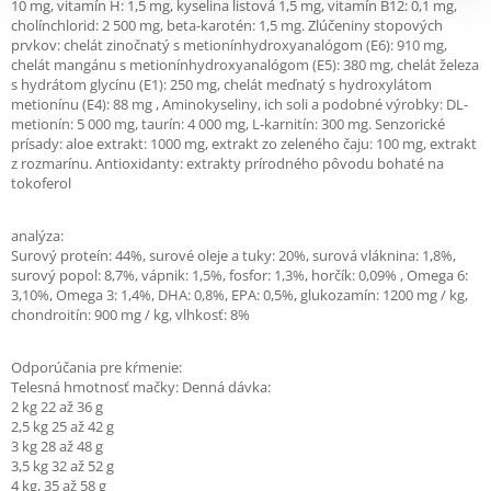
10 mg, vitamín H: 1,5 mg, kyselina listová 1,5 mg, vitamín B12: 0,1 mg,
cholínchlorid: 2 500 mg, beta-karotén: 1,5 mg. Zlúčeniny stopových
prvkov: chelát zinočnatý s metionínhydroxyanalógom (E6): 910 mg,
chelát mangánu s metionínhydroxyanalógom (E5): 380 mg, chelát železa
s hydrátom glycínu (E1): 250 mg, chelát meďnatý s hydroxylátom
metionínu (E4): 88 mg , Aminokyseliny, ich soli a podobné výrobky: DL-
metionín: 5 000 mg, taurín: 4 000 mg, L-karnitín: 300 mg. Senzorické
prísady: aloe extrakt: 1000 mg, extrakt zo zeleného čaju: 100 mg, extrakt
z rozmarínu. Antioxidanty: extrakty prírodného pôvodu bohaté na
tokoferol
analýza:
Surový proteín: 44%, surové oleje a tuky: 20%, surová vláknina: 1,8%,
surový popol: 8,7%, vápnik: 1,5%, fosfor: 1,3%, horčík: 0,09% , Omega 6:
3,10%, Omega 3: 1,4%, DHA: 0,8%, EPA: 0,5%, glukozamín: 1200 mg / kg,
chondroitín: 900 mg / kg, vlhkosť: 8%
Odporúčania pre kŕmenie:
Telesná hmotnosť mačky: Denná dávka:
2 kg 22 až 36 g
2,5 kg 25 až 42 g
3 kg 28 až 48 g
3,5 kg 32 až 52 g
4 kg, 35 až 58 g