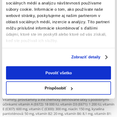
sociálnych médií a analýzu návštevnosti používame
- 70% zložiek živočíšneho pôvodu
- 30% ovocia, minerálov, zeleniny
súbory cookie. Informácie o tom, ako používate naše
- 0% obilia
webové stránky, poskytujeme aj našim partnerom v
- Nie GMO, lepok
oblasti sociálnych médií, inzercie a analýzy. Títo partneri
- Prírodné antioxidanty
- Tekvica má antiparazitické vlastnosti
môžu príslušné informácie skombinovať s ďalšími
- Rybí olej, kurkuma
údajmi, ktoré ste im poskytli alebo ktoré od vás získali,
- vysoký obsah taurínu v krmive
keď ste používali ich služby.
Zloženie:
Čerstvé mäso z diviaka (32%), sušené sleďové mäso (30%), hrachový
Zobraziť detaily
škrob, rybí olej (z sleďa), sušená tekvica (5%), sušené celé vajcia, sušená
mrkva, sušená lucerna, inulín, fruktooligosacharidy , kvasnicový extrakt
(zdroj mannanoligosacharidov), sušená sladká pomaranč (0,5%), sušené
granátové jablko, sušený špenát, psyllium (0,3%), sušené čučoriedky,
Povoliť všetko
sušené jablko, chlorid sodný, sušené kvasnice, kurkuma (0) , 2%),
glukozamín, chondroitín sulfát
Prispôsobiť
Prísady na 1 kg:
Vitamíny, provitamíny a iné chemicky definované látky s podobnými
účinkami: vitamín A (E672): 18 000 IU, vitamín D3 (E671): 1 200 IU, vitamín
E (E307): 600 mg, vitamín C (E300): 300 mg, niacín: 150 mg, kyselina
pantoténová: 50 mg, vitamín B2: 20 mg, vitamín B6: 8,1 mg, vitamín B1: