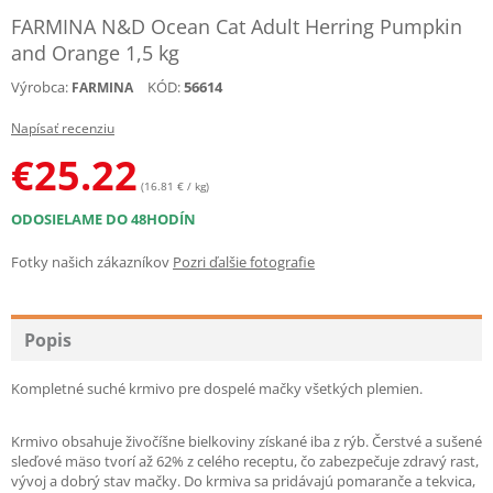
FARMINA N&D Ocean Cat Adult Herring Pumpkin
and Orange 1,5 kg
Výrobca:
KÓD:
56614
FARMINA
Napísať recenziu
€
25.22
(16.81 € / kg)
ODOSIELAME DO 48HODÍN
Fotky našich zákazníkov
Pozri ďalšie fotografie
Popis
Kompletné suché krmivo pre dospelé mačky všetkých plemien.
Krmivo obsahuje živočíšne bielkoviny získané iba z rýb. Čerstvé a sušené
sleďové mäso tvorí až 62% z celého receptu, čo zabezpečuje zdravý rast,
vývoj a dobrý stav mačky. Do krmiva sa pridávajú pomaranče a tekvica,