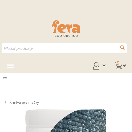
ZOO OBCHOD
0
vv
Krmivá pre mačky