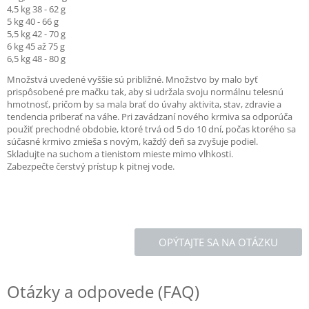
4,5 kg 38 - 62 g
5 kg 40 - 66 g
5,5 kg 42 - 70 g
6 kg 45 až 75 g
6,5 kg 48 - 80 g
Množstvá uvedené vyššie sú približné. Množstvo by malo byť
prispôsobené pre mačku tak, aby si udržala svoju normálnu telesnú
hmotnosť, pričom by sa mala brať do úvahy aktivita, stav, zdravie a
tendencia priberať na váhe. Pri zavádzaní nového krmiva sa odporúča
použiť prechodné obdobie, ktoré trvá od 5 do 10 dní, počas ktorého sa
súčasné krmivo zmieša s novým, každý deň sa zvyšuje podiel.
Skladujte na suchom a tienistom mieste mimo vlhkosti.
Zabezpečte čerstvý prístup k pitnej vode.
OPÝTAJTE SA NA OTÁZKU
Otázky a odpovede (FAQ)