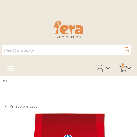
ZOO OBCHOD
0
vv
Krmivo pre psov