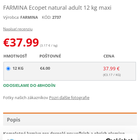
FARMINA Ecopet natural adult 12 kg maxi
Výrobca:
KÓD:
2737
FARMINA
Napísať recenziu
€
37.99
(3.17 € / kg)
HMOTNOSŤ
POŠTOVNÉ
CENA
12 KG
€4.00
37.99 €
(€
3.17
/ KG)
ODOSIELAME DO 48HODÍN
Fotky našich zákazníkov
Pozri ďalšie fotografie
Popis
Kompletné krmivo pre dospelé psy veľkých a obrích plemien.