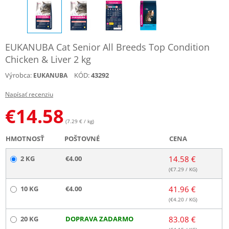
EUKANUBA Cat Senior All Breeds Top Condition
Chicken & Liver 2 kg
Výrobca:
KÓD:
43292
EUKANUBA
Napísať recenziu
€
14.58
(7.29 € / kg)
HMOTNOSŤ
POŠTOVNÉ
CENA
2 KG
€4.00
14.58 €
(€
7.29
/ KG)
10 KG
€4.00
41.96 €
(€
4.20
/ KG)
20 KG
DOPRAVA ZADARMO
83.08 €