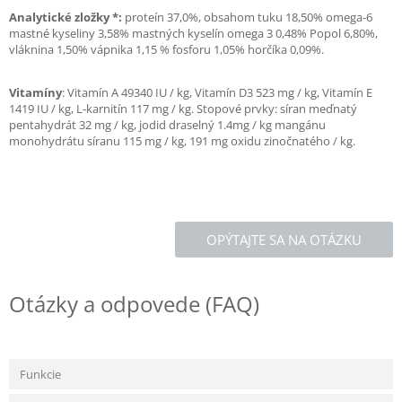
Analytické zložky *:
proteín 37,0%, obsahom tuku 18,50% omega-6
mastné kyseliny 3,58% mastných kyselín omega 3 0,48% Popol 6,80%,
vláknina 1,50% vápnika 1,15 % fosforu 1,05% horčíka 0,09%.
Vitamíny
: Vitamín A 49340 IU / kg, Vitamín D3 523 mg / kg, Vitamín E
1419 IU / kg, L-karnitín 117 mg / kg. Stopové prvky: síran meďnatý
pentahydrát 32 mg / kg, jodid draselný 1.4mg / kg mangánu
monohydrátu síranu 115 mg / kg, 191 mg oxidu zinočnatého / kg.
OPÝTAJTE SA NA OTÁZKU
Otázky a odpovede (FAQ)
Funkcie