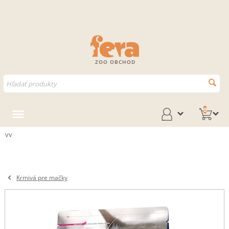
ZOO OBCHOD
0
vv
Krmivá pre mačky