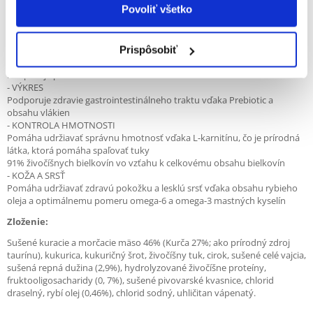
udržiavať zuby mačiek zdravé. EUKANUBA krmivo pre mačky je
Povoliť všetko
vyrobený z vysoko kvalitných surovín a je 100% kompletné a vyvážené,
takže pomáha vaše mačka, aby si perfektnú náladu a vyzerať skvele -
bez ohľadu na jeho vek.
Prispôsobiť
- VITALITA
Podporuje prirodzenú imunitu tela vďaka antioxidantom
- VÝKRES
Podporuje zdravie gastrointestinálneho traktu vďaka Prebiotic a
obsahu vlákien
- KONTROLA HMOTNOSTI
Pomáha udržiavať správnu hmotnosť vďaka L-karnitínu, čo je prírodná
látka, ktorá pomáha spaľovať tuky
91% živočíšnych bielkovín vo vzťahu k celkovému obsahu bielkovín
- KOŽA A SRSŤ
Pomáha udržiavať zdravú pokožku a lesklú srsť vďaka obsahu rybieho
oleja a optimálnemu pomeru omega-6 a omega-3 mastných kyselín
Zloženie:
Sušené kuracie a morčacie mäso 46% (Kurča 27%; ako prírodný zdroj
taurínu), kukurica, kukuričný šrot, živočíšny tuk, cirok, sušené celé vajcia,
sušená repná dužina (2,9%), hydrolyzované živočíšne proteíny,
fruktooligosacharidy (0, 7%), sušené pivovarské kvasnice, chlorid
draselný, rybí olej (0,46%), chlorid sodný, uhličitan vápenatý.