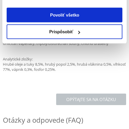
ako sú frakcie tráviacej vlákniny, reguluje tráviace procesy.
Balenie 800 g
Povoliť všetko
Zloženie:
Prispôsobiť
Husa 60% (srdcia, pečeň, husacie mäso, jatočné telo), jablko 7%,
uhličitan vápenatý, tripolyfosforečnan sodný, chlorid draselný
Analytické zložky:
Hrubé oleje a tuky 8,5%, hrubý popol 2,5%, hrubá vláknina 0,5%, vlhkosť
77%, vápnik 0,3%, fosfor 0,25%.
OPÝTAJTE SA NA OTÁZKU
Otázky a odpovede (FAQ)