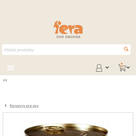
ZOO OBCHOD
0
vv
Konzervy pre psy