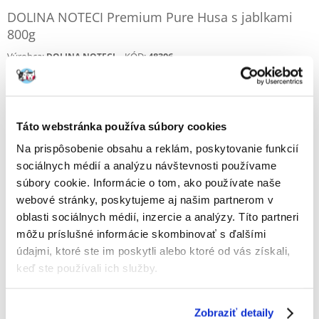
DOLINA NOTECI Premium Pure Husa s jablkami
800g
Výrobca:
KÓD:
48306
DOLINA NOTECI
Napísať recenziu
€
6.89
(8.61 € / kg)
Táto webstránka používa súbory cookies
ODOSIELAME DO 48HODÍN
Na prispôsobenie obsahu a reklám, poskytovanie funkcií
sociálnych médií a analýzu návštevnosti používame
Fotky našich zákazníkov
Pozri ďalšie fotografie
súbory cookie. Informácie o tom, ako používate naše
webové stránky, poskytujeme aj našim partnerom v
oblasti sociálnych médií, inzercie a analýzy. Títo partneri
Popis
môžu príslušné informácie skombinovať s ďalšími
Vlhké krmivo pre dospelé psy všetkých plemien. Husa a jej suroviny sú
údajmi, ktoré ste im poskytli alebo ktoré od vás získali,
bohatým zdrojom železa a selénu - minerálov, ktoré zohrávajú dôležitú
keď ste používali ich služby.
úlohu pri udržiavaní normálnych krvných funkcií a stimulujú
antioxidačné vlastnosti telesných tekutín. Husací tuk, ako jedna z mála
surovín živočíšneho pôvodu, je cenným zdrojom polynenasýtených
mastných kyselín n-6. Prídavok jabĺk zlepšuje chutnosť a vďaka zložkám,
Zobraziť detaily