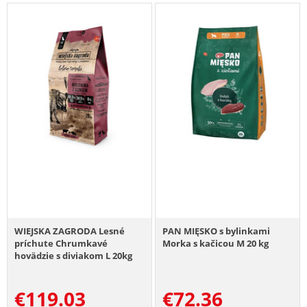
WIEJSKA ZAGRODA Lesné
PAN MIĘSKO s bylinkami
príchute Chrumkavé
Morka s kačicou M 20 kg
hovädzie s diviakom L 20kg
€
119.03
€
72.36