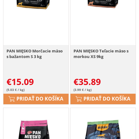
PAN MIĘSKO Morčacie mäso
PAN MIĘSKO Teľacie mäso s
s bažantom S 3 kg
morkou XS 9kg
€
15.09
€
35.89
(5.03 € / kg)
(3.99 € / kg)
PRIDAŤ DO KOŠÍKA
PRIDAŤ DO KOŠÍKA