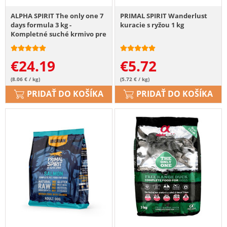
ALPHA SPIRIT The only one 7
PRIMAL SPIRIT Wanderlust
days formula 3 kg -
kuracie s ryžou 1 kg
Kompletné suché krmivo pre
psov
€
24.19
€
5.72
(8.06 € / kg)
(5.72 € / kg)
PRIDAŤ DO KOŠÍKA
PRIDAŤ DO KOŠÍKA