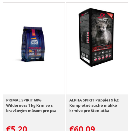
PRIMAL SPIRIT 60%
ALPHA SPIRIT Puppies 9 kg
Wilderness 1 kg Krmivo s
Kompletné suché mäkké
bravčovým mäsom pre psa
krmivo pre šteniatka
€
5.20
€
60.09