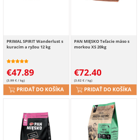
PRIMAL SPIRIT Wanderlust s
PAN MIĘSKO Teľacie mäso s
kuracím a ryžou 12 kg
morkou XS 20kg
€
47.89
€
72.40
(3.99 € / kg)
(3.62 € / kg)
PRIDAŤ DO KOŠÍKA
PRIDAŤ DO KOŠÍKA