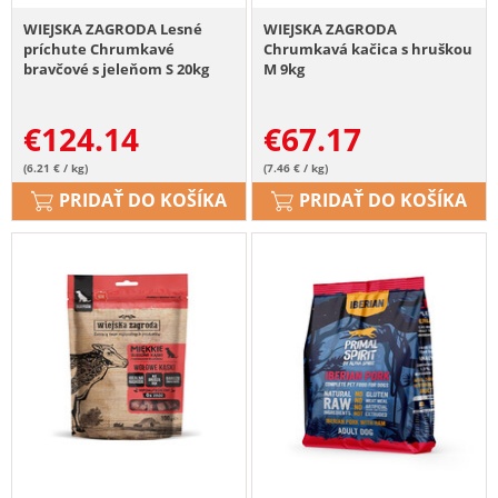
WIEJSKA ZAGRODA Lesné
WIEJSKA ZAGRODA
príchute Chrumkavé
Chrumkavá kačica s hruškou
bravčové s jeleňom S 20kg
M 9kg
€
124.14
€
67.17
(6.21 € / kg)
(7.46 € / kg)
PRIDAŤ DO KOŠÍKA
PRIDAŤ DO KOŠÍKA