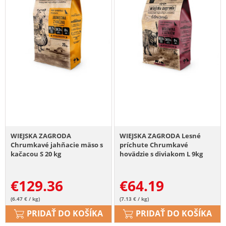
WIEJSKA ZAGRODA
WIEJSKA ZAGRODA Lesné
Chrumkavé jahňacie mäso s
príchute Chrumkavé
kačacou S 20 kg
hovädzie s diviakom L 9kg
€
129.36
€
64.19
(6.47 € / kg)
(7.13 € / kg)
PRIDAŤ DO KOŠÍKA
PRIDAŤ DO KOŠÍKA