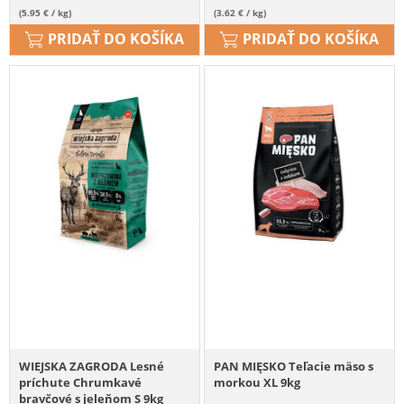
(5.95 € / kg)
(3.62 € / kg)
PRIDAŤ DO KOŠÍKA
PRIDAŤ DO KOŠÍKA
WIEJSKA ZAGRODA Lesné
PAN MIĘSKO Teľacie mäso s
príchute Chrumkavé
morkou XL 9kg
bravčové s jeleňom S 9kg