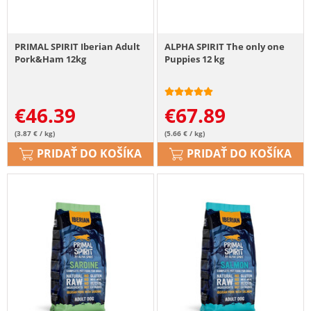
PRIMAL SPIRIT Iberian Adult
ALPHA SPIRIT The only one
Pork&Ham 12kg
Puppies 12 kg
€
46.39
€
67.89
(3.87 € / kg)
(5.66 € / kg)
PRIDAŤ DO KOŠÍKA
PRIDAŤ DO KOŠÍKA