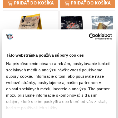
PRIDAŤ DO KOŠÍKA
PRIDAŤ DO KOŠÍKA
Táto webstránka používa súbory cookies
Na prispôsobenie obsahu a reklám, poskytovanie funkcií
sociálnych médií a analýzu návštevnosti používame
súbory cookie. Informácie o tom, ako používate naše
webové stránky, poskytujeme aj našim partnerom v
oblasti sociálnych médií, inzercie a analýzy. Títo partneri
môžu príslušné informácie skombinovať s ďalšími
WIEJSKA ZAGRODA Morka s
ALPHA SPIRIT šunkové
údajmi, ktoré ste im poskytli alebo ktoré od vás získali,
jahňacinou M 20kg
kopyto 1ks
keď ste používali ich služby.