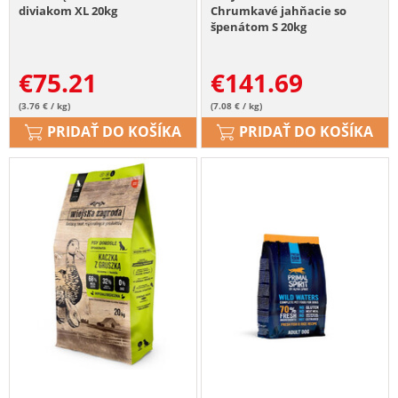
diviakom XL 20kg
Chrumkavé jahňacie so
špenátom S 20kg
€
75.21
€
141.69
(3.76 € / kg)
(7.08 € / kg)
PRIDAŤ DO KOŠÍKA
PRIDAŤ DO KOŠÍKA