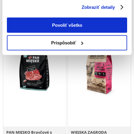
€
94.01
€
1.76
Zobraziť detaily
(4.70 € / kg)
(5.03 € / kg)
PRIDAŤ DO KOŠÍKA
PRIDAŤ DO KOŠÍKA
Povoliť všetko
Prispôsobiť
PAN MIĘSKO Bravčové s
WIEJSKA ZAGRODA