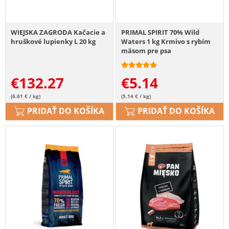
WIEJSKA ZAGRODA Kačacie a
PRIMAL SPIRIT 70% Wild
hruškové lupienky L 20 kg
Waters 1 kg Krmivo s rybím
mäsom pre psa
€
132.27
€
5.14
(6.61 € / kg)
(5.14 € / kg)
PRIDAŤ DO KOŠÍKA
PRIDAŤ DO KOŠÍKA