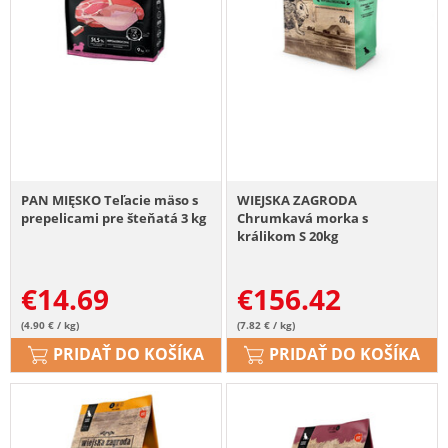
PAN MIĘSKO Teľacie mäso s
WIEJSKA ZAGRODA
prepelicami pre šteňatá 3 kg
Chrumkavá morka s
králikom S 20kg
€
14.69
€
156.42
(4.90 € / kg)
(7.82 € / kg)
PRIDAŤ DO KOŠÍKA
PRIDAŤ DO KOŠÍKA