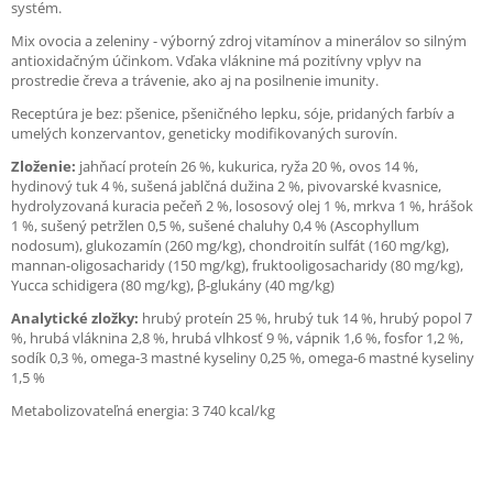
systém.
Mix ovocia a zeleniny - výborný zdroj vitamínov a minerálov so silným
antioxidačným účinkom. Vďaka vláknine má pozitívny vplyv na
prostredie čreva a trávenie, ako aj na posilnenie imunity.
Receptúra je bez: pšenice, pšeničného lepku, sóje, pridaných farbív a
umelých konzervantov, geneticky modifikovaných surovín.
Zloženie:
jahňací proteín 26 %, kukurica, ryža 20 %, ovos 14 %,
hydinový tuk 4 %, sušená jablčná dužina 2 %, pivovarské kvasnice,
hydrolyzovaná kuracia pečeň 2 %, lososový olej 1 %, mrkva 1 %, hrášok
1 %, sušený petržlen 0,5 %, sušené chaluhy 0,4 % (Ascophyllum
nodosum), glukozamín (260 mg/kg), chondroitín sulfát (160 mg/kg),
mannan-oligosacharidy (150 mg/kg), fruktooligosacharidy (80 mg/kg),
Yucca schidigera (80 mg/kg), β-glukány (40 mg/kg)
Analytické zložky:
hrubý proteín 25 %, hrubý tuk 14 %, hrubý popol 7
%, hrubá vláknina 2,8 %, hrubá vlhkosť 9 %, vápnik 1,6 %, fosfor 1,2 %,
sodík 0,3 %, omega-3 mastné kyseliny 0,25 %, omega-6 mastné kyseliny
1,5 %
Metabolizovateľná energia: 3 740 kcal/kg