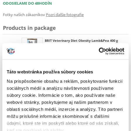
ODOSIELAME DO 48HODÍN
Fotky našich zákazníkov
Pozri ďalšie fotografie
Products in package
BRIT Veterinary Diet Obesity Lamb&Pea 400 g
24 x
(68763)
Táto webstránka používa súbory cookies
Popis
Na prispôsobenie obsahu a reklám, poskytovanie funkcií
Veterinárne kompletné krmivo s jahňacinou a hráškom pre
sociálnych médií a analýzu návštevnosti používame
dospelých psov s nadváhou alebo obezitou. Jedlo vám umožňuje
súbory cookie. Informácie o tom, ako používate naše
udržiavať správnu telesnú hmotnosť.
webové stránky, poskytujeme aj našim partnerom v
oblasti sociálnych médií, inzercie a analýzy. Títo partneri
Indikácie:
môžu príslušné informácie skombinovať s ďalšími
- Zníženie hmotnosti
údajmi, ktoré ste im poskytli alebo ktoré od vás získali,
keď ste používali ich služby.
- udržiavanie zdravej hmotnosti