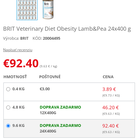
BRIT Veterinary Diet Obesity Lamb&Pea 24x400 g
Výrobca:
KÓD:
20004495
BRIT
Napísať recenziu
€
92.40
(9.63 € / kg)
HMOTNOSŤ
POŠTOVNÉ
CENA
0.4 KG
€3.00
3.89 €
(€
9.73
/ KG)
4.8 KG
DOPRAVA ZADARMO
46.20 €
12X400G
(€
9.63
/ KG)
9.6 KG
DOPRAVA ZADARMO
92.40 €
24X400G
(€
9.63
/ KG)