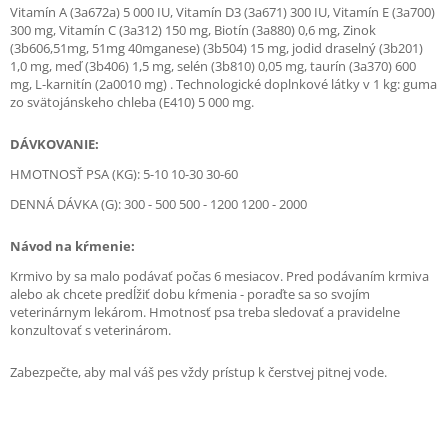
Vitamín A (3a672a) 5 000 IU, Vitamín D3 (3a671) 300 IU, Vitamín E (3a700)
300 mg, Vitamín C (3a312) 150 mg, Biotín (3a880) 0,6 mg, Zinok
(3b606,51mg, 51mg 40mganese) (3b504) 15 mg, jodid draselný (3b201)
1,0 mg, meď (3b406) 1,5 mg, selén (3b810) 0,05 mg, taurín (3a370) 600
mg, L-karnitín (2a0010 mg) . Technologické doplnkové látky v 1 kg: guma
zo svätojánskeho chleba (E410) 5 000 mg.
DÁVKOVANIE:
HMOTNOSŤ PSA (KG): 5-10 10-30 30-60
DENNÁ DÁVKA (G): 300 - 500 500 - 1200 1200 - 2000
Návod na kŕmenie:
Krmivo by sa malo podávať počas 6 mesiacov. Pred podávaním krmiva
alebo ak chcete predĺžiť dobu kŕmenia - poraďte sa so svojím
veterinárnym lekárom. Hmotnosť psa treba sledovať a pravidelne
konzultovať s veterinárom.
Zabezpečte, aby mal váš pes vždy prístup k čerstvej pitnej vode.