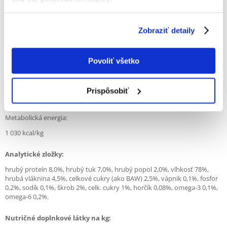
- udržanie normálnej telesnej hmotnosti po kastrácii/sterilizácii
Zobraziť detaily
Zloženie:
jahňacie mäso (55%), zelený hrášok (4%), lososový olej (2%),
lignocelulóza (2%), hrachová múka, uhličitan vápenatý, psyllium - šupky
Povoliť všetko
a semená (0,5%), sušené hnedé riasy (0,5%). 5%, Ascophyllum
nodosum), glukozamín (0,018%), chondroitín sulfát (0,013%), mannan
oligosacharidy 0,01%, beta glukán (0,01%), fruktooligosacharidy
Prispôsobiť
(0,008%), juka mojaveská (0,00 sušená juka obyčajná) 0,008 %).
Metabolická energia:
1 030 kcal/kg
Analytické zložky
:
hrubý proteín 8,0%, hrubý tuk 7,0%, hrubý popol 2,0%, vlhkosť 78%,
hrubá vláknina 4,5%, celkové cukry (ako BAW) 2,5%, vápnik 0,1%, fosfor
0,2%, sodík 0,1%, škrob 2%, celk. cukry 1%, horčík 0,08%, omega-3 0,1%,
omega-6 0,2%.
Nutričné doplnkové
látky na kg: