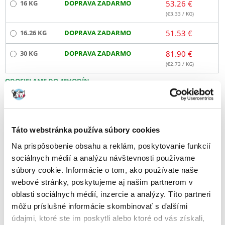
16 KG
DOPRAVA ZADARMO
53.26 €
(€
3.33
/ KG)
16.26 KG
DOPRAVA ZADARMO
51.53 €
30 KG
DOPRAVA ZADARMO
81.90 €
(€
2.73
/ KG)
ODOSIELAME DO 48HODÍN
Fotky našich zákazníkov
Pozri ďalšie fotografie
6 RECENZIA
4.8 z 5
Táto webstránka používa súbory cookies
Na prispôsobenie obsahu a reklám, poskytovanie funkcií
sociálnych médií a analýzu návštevnosti používame
súbory cookie. Informácie o tom, ako používate naše
100%
webové stránky, poskytujeme aj našim partnerom v
oblasti sociálnych médií, inzercie a analýzy. Títo partneri
môžu príslušné informácie skombinovať s ďalšími
údajmi, ktoré ste im poskytli alebo ktoré od vás získali,