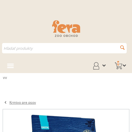
ZOO OBCHOD
0
vv
Krmivo pre psov