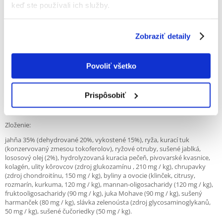
100% ZÁKAZNÍCI ODPORÚČAJÚ TENTO PRODUKT
keď ste používali ich služby.
NAPÍSAŤ RECENZIU
Recommend
Zobraziť detaily
Popis
Povoliť všetko
Kompletné krmivo pre psov BEZ PŠENICE.
JAHŇACIE
Prispôsobiť
RECEPTÚRA PRE dospelých psov všetkých plemien. VHODNÉ PRE PSY S
citlivým zažívaním.
Zloženie:
jahňa 35% (dehydrované 20%, vykostené 15%), ryža, kurací tuk
(konzervovaný zmesou tokoferolov), ryžové otruby, sušené jablká,
lososový olej (2%), hydrolyzovaná kuracia pečeň, pivovarské kvasnice,
kolagén, ulity kôrovcov (zdroj glukozamínu , 210 mg / kg), chrupavky
(zdroj chondroitínu, 150 mg / kg), byliny a ovocie (klinček, citrusy,
rozmarín, kurkuma, 120 mg / kg), mannan-oligosacharidy (120 mg / kg),
fruktooligosacharidy (90 mg / kg), juka Mohave (90 mg / kg), sušený
harmanček (80 mg / kg), slávka zelenoústa (zdroj glycosaminoglykanů,
50 mg / kg), sušené čučoriedky (50 mg / kg).