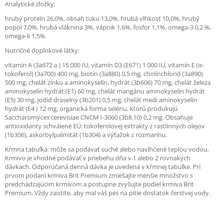
Analytické zložky:
hrubý proteín 26,0%, obsah tuku 13,0%, hrubá vlhkosť 10,0%, hrubý
popol 7,0%, hrubá vláknina 3%, vápnik 1,6%, fosfor 1,1%, omega-3 0,2 %,
omega-6 1,5%.
Nutričné doplnkové látky:
vitamín A (3a672 a ) 15 000 IU, vitamín D3 (E671) 1 000 IU, vitamín E (α-
tokoferol) (3a700) 400 mg, biotín (3a880) 0,5 mg, cholínchlorid (3a890)
500 mg, chelát zinku a aminokyselín, hydrát (3b606) 70 mg, chelát železa
aminokyselín hydrát (E1) 60 mg, chelát mangánu aminokyselín hydrát
(E5) 30 mg, jodid draselný (3b201) 0,5 mg, chelát medi aminokyselín
hydrát (E4 ) 12 mg, organická forma selénu, ktorú produkujú
Saccharomyces cerevisiae CNCM I-3060 (3b8.10) 0,2 mg. Obsahuje
antioxidanty schválené EÚ: tokoferolovej extrakty z rastlinných olejov
(1b306), askorbylpalmitát (1b304) a výťažok z rozmarínu.
Kŕmna tabuľka: môže sa podávať suché alebo navlhčené teplou vodou.
Krmivo je vhodné podávať v priebehu dňa v 1 alebo 2 rovnakých
dávkach. Odporúčaná denná dávka je uvedená v kŕmnej tabuľke. Pri
prvom podaní krmiva Brit Premium zmiešajte menšie množstvo s
predchádzajúcim krmivom a postupne zvyšujte podiel krmiva Brit
Premium. Vždy zaistite, aby mal váš pes na pitie dostatok čerstvej vody.