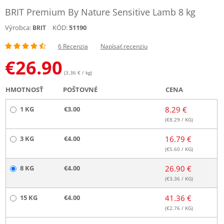
BRIT Premium By Nature Sensitive Lamb 8 kg
Výrobca:
KÓD:
51190
BRIT
6 Recenzia
Napísať recenziu
€
26.90
(3.36 € / kg)
HMOTNOSŤ
POŠTOVNÉ
CENA
1 KG
€3.00
8.29 €
(€
8.29
/ KG)
3 KG
€4.00
16.79 €
(€
5.60
/ KG)
8 KG
€4.00
26.90 €
(€
3.36
/ KG)
15 KG
€4.00
41.36 €
(€
2.76
/ KG)