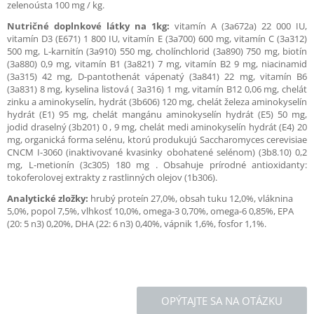
zelenoústa 100 mg / kg.
Nutričné doplnkové látky na 1kg:
vitamín A (3a672a) 22 000 IU,
vitamín D3 (E671) 1 800 IU, vitamín E (3a700) 600 mg, vitamín C (3a312)
500 mg, L-karnitín (3a910) 550 mg, cholínchlorid (3a890) 750 mg, biotín
(3a880) 0,9 mg, vitamín B1 (3a821) 7 mg, vitamín B2 9 mg, niacinamid
(3a315) 42 mg, D-pantothenát vápenatý (3a841) 22 mg, vitamín B6
(3a831) 8 mg, kyselina listová ( 3a316) 1 mg, vitamín B12 0,06 mg, chelát
zinku a aminokyselín, hydrát (3b606) 120 mg, chelát železa aminokyselín
hydrát (E1) 95 mg, chelát mangánu aminokyselín hydrát (E5) 50 mg,
jodid draselný (3b201) 0 , 9 mg, chelát medi aminokyselín hydrát (E4) 20
mg, organická forma selénu, ktorú produkujú Saccharomyces cerevisiae
CNCM I-3060 (inaktivované kvasinky obohatené selénom) (3b8.10) 0,2
mg, L-metionín (3c305) 180 mg . Obsahuje prírodné antioxidanty:
tokoferolovej extrakty z rastlinných olejov (1b306).
Analytické zložky:
hrubý proteín 27,0%, obsah tuku 12,0%, vláknina
5,0%, popol 7,5%, vlhkosť 10,0%, omega-3 0,70%, omega-6 0,85%, EPA
(20: 5 n3) 0,20%, DHA (22: 6 n3) 0,40%, vápnik 1,6%, fosfor 1,1%.
OPÝTAJTE SA NA OTÁZKU