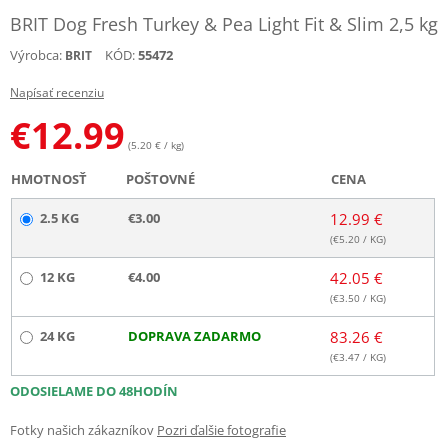
BRIT Dog Fresh Turkey & Pea Light Fit & Slim 2,5 kg
Výrobca:
KÓD:
55472
BRIT
Napísať recenziu
€
12.99
(5.20 € / kg)
HMOTNOSŤ
POŠTOVNÉ
CENA
2.5 KG
€3.00
12.99 €
(€
5.20
/ KG)
12 KG
€4.00
42.05 €
(€
3.50
/ KG)
24 KG
DOPRAVA ZADARMO
83.26 €
(€
3.47
/ KG)
ODOSIELAME DO 48HODÍN
Fotky našich zákazníkov
Pozri ďalšie fotografie