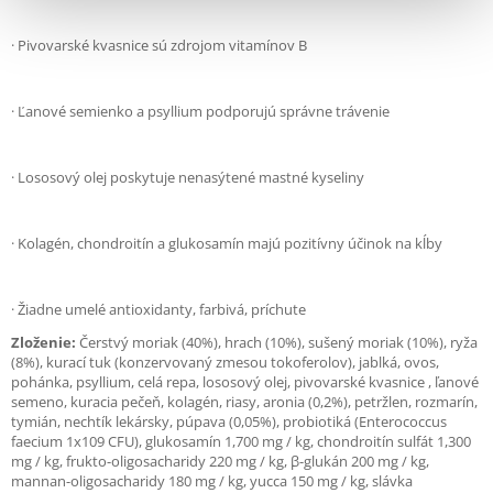
· Pivovarské kvasnice sú zdrojom vitamínov B
· Ľanové semienko a psyllium podporujú správne trávenie
· Lososový olej poskytuje nenasýtené mastné kyseliny
· Kolagén, chondroitín a glukosamín majú pozitívny účinok na kĺby
· Žiadne umelé antioxidanty, farbivá, príchute
Zloženie:
Čerstvý moriak (40%), hrach (10%), sušený moriak (10%), ryža
(8%), kurací tuk (konzervovaný zmesou tokoferolov), jablká, ovos,
pohánka, psyllium, celá repa, lososový olej, pivovarské kvasnice , ľanové
semeno, kuracia pečeň, kolagén, riasy, aronia (0,2%), petržlen, rozmarín,
tymián, nechtík lekársky, púpava (0,05%), probiotiká (Enterococcus
faecium 1x109 CFU), glukosamín 1,700 mg / kg, chondroitín sulfát 1,300
mg / kg, frukto-oligosacharidy 220 mg / kg, β-glukán 200 mg / kg,
mannan-oligosacharidy 180 mg / kg, yucca 150 mg / kg, slávka