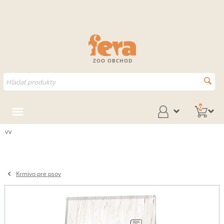
ZOO OBCHOD
0
vv
Krmivo pre psov