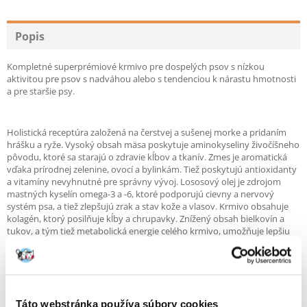
Popis
Kompletné superprémiové krmivo pre dospelých psov s nízkou
aktivitou pre psov s nadváhou alebo s tendenciou k nárastu hmotnosti
a pre staršie psy.
Holistická receptúra založená na čerstvej a sušenej morke a pridaním
hrášku a ryže. Vysoký obsah mäsa poskytuje aminokyseliny živočíšneho
pôvodu, ktoré sa starajú o zdravie kĺbov a tkanív. Zmes je aromatická
vďaka prírodnej zelenine, ovocí a bylinkám. Tiež poskytujú antioxidanty
a vitamíny nevyhnutné pre správny vývoj. Lososový olej je zdrojom
mastných kyselín omega-3 a -6, ktoré podporujú cievny a nervový
systém psa, a tiež zlepšujú zrak a stav kože a vlasov. Krmivo obsahuje
kolagén, ktorý posilňuje kĺby a chrupavky. Znížený obsah bielkovín a
tukov, a tým tiež metabolická energie celého krmivo, umožňuje lepšiu
kontrolu hmotnosti psa.
Jedlo je vhodné pre psie alergie alebo eliminačnú diétu, pretože
obsahuje len jeden zdroj živočíšnych bielkovín - morku. Eliminačná
Táto webstránka používa súbory cookies