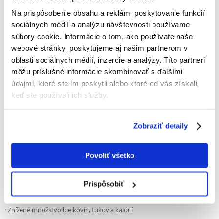
strava spočíva v tom, že sa podáva určitý typ mäsa, aby sa zistil a vylúčil
alergénny faktor.
Na prispôsobenie obsahu a reklám, poskytovanie funkcií
sociálnych médií a analýzu návštevnosti používame
súbory cookie. Informácie o tom, ako používate naše
Holistické krmivo je vyvážená strava, ktorá poskytuje všetky potrebné
webové stránky, poskytujeme aj našim partnerom v
živiny vo vhodných pomeroch pre správne fungovanie celého tela.
oblasti sociálnych médií, inzercie a analýzy. Títo partneri
môžu príslušné informácie skombinovať s ďalšími
údajmi, ktoré ste im poskytli alebo ktoré od vás získali,
Najdôležitejšie funkcie:
keď ste používali ich služby.
· Holistické krmivo
Zobraziť detaily
· Jeden zdroj živočíšnych bielkovín
Povoliť všetko
· Vysoká podiel vlákniny
Prispôsobiť
· Znížené množstvo bielkovín, tukov a kalórií