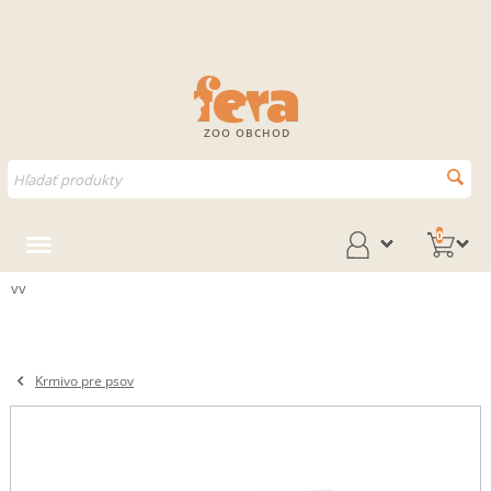
ZOO OBCHOD
0
vv
Krmivo pre psov