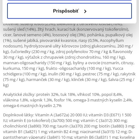
bišón, pomoran a iné špice. Malé granulky sú špeciálne prispôsobené
pre drobný chrup mini plemien.
Prispôsobiť
Zloženie: sušený losos (25%), bielkoviny z čerstvého lososa (16%),
sušený sleď (14%), žltý hrach, kurací tuk (konzervovaný tokoferolmi),
cícer, ľanové semeno (4%), lososový olej (3%), pohánka, pupalkový olej
(1%), sušené jablká, pivovarské kvasnice, riasy (0,5%, Ascophyllum
nodosum), hydrolyzované ulity kôrovcov (zdroj glukozamínu, 260 mg /
kg), čučoriedky (230 mg / kg, zdroj polyfenolov 70 mg / kg & flavonoidy
30 mg / kg), výťažok z chrupaviek (zdroj chondroitínu, 160 mg / kg),
mannan-oligosacharidy (150 mg / kg), byliny a ovocie (rozmarín, citrusy,
kurkuma, 150 mg / kg), frukto -oligosacharidy (100 mg / kg), Yucca
schidigera (100 mg / kg), inulín (90 mg / kg), pestrec (75 mg / kg), rakytník
(75 mg / kg), harmanček (30 mg / kg), klinček (30 mg / kg), šalvia (25 mg /
kg)
Analytické zložky: proteín 32%, tuk 18%, vlhkosť 10%, popol 8,4%,
vláknina 1,8%, vápnik 1,3%, fosfor 1%, omega-3 mastných kyselín 2,4%,
omega-6 mastných kyselín 2,7%
Doplnkové látky: Vitamín A (3a672a) 20 000 IU; vitamín D3 (E671) 1 500
IU; vitamín E (α-tokoferol) (3a700) 500 mg; vitamín C (3a312) 300 mg;
cholinchlorid (3a890) 700 mg; taurín (3a370) 200 mg; biotín (3a880) 3 mg;
vitamín B1 (3a821) 1 mg; vitamín B2 4 mg; niacinamid (3a315) 12 mg; D-
pantothenan vápenatý (3a841) 10 mg; vitamín B6 (3a831) 1 mg; kyselina