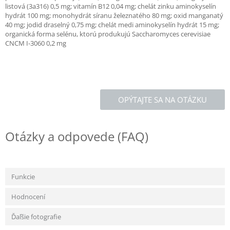
listová (3a316) 0,5 mg; vitamín B12 0,04 mg; chelát zinku aminokyselín
hydrát 100 mg; monohydrát síranu železnatého 80 mg; oxid manganatý
40 mg; jodid draselný 0,75 mg; chelát medi aminokyselín hydrát 15 mg;
organická forma selénu, ktorú produkujú Saccharomyces cerevisiae
CNCM I-3060 0,2 mg
OPÝTAJTE SA NA OTÁZKU
Otázky a odpovede (FAQ)
Funkcie
Hodnocení
Ďaľšie fotografie