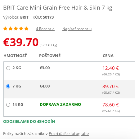
BRIT Care Mini Grain Free Hair & Skin 7 kg
Výrobca:
KÓD:
50173
BRIT
4 Recenzia
Napísať recenziu
€
39.70
(5.67 € / kg)
HMOTNOSŤ
POŠTOVNÉ
CENA
2 KG
€3.00
12.40 €
(€
6.20
/ KG)
7 KG
€4.00
39.70 €
(€
5.67
/ KG)
14 KG
DOPRAVA ZADARMO
78.60 €
(€
5.61
/ KG)
ODOSIELAME DO 48HODÍN
Fotky našich zákazníkov
Pozri ďalšie fotografie