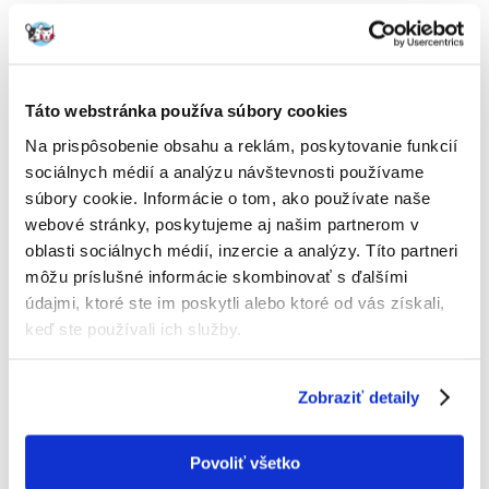
4 RECENZIA
5 z 5
Táto webstránka používa súbory cookies
100%
Na prispôsobenie obsahu a reklám, poskytovanie funkcií
sociálnych médií a analýzu návštevnosti používame
súbory cookie. Informácie o tom, ako používate naše
webové stránky, poskytujeme aj našim partnerom v
oblasti sociálnych médií, inzercie a analýzy. Títo partneri
100% ZÁKAZNÍCI ODPORÚČAJÚ TENTO PRODUKT
môžu príslušné informácie skombinovať s ďalšími
NAPÍSAŤ RECENZIU
údajmi, ktoré ste im poskytli alebo ktoré od vás získali,
Recommend
keď ste používali ich služby.
Popis
Zobraziť detaily
Bezobilné, hypoalergénne krmivo s rybami pre dospelé psy mini a
malých plemien s dlhou lesklou srsťou.
Toto chutné krmivo plné rýb je deálne pre psy s jemnou, hodvábnou a
Povoliť všetko
lesklou srsťou, ako napr. maltézsky psík, yorkshirský teriér, papilon,