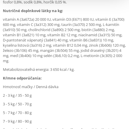
fosfor 0,8%, sodík 0,8%, horčík 0,05 %.
Nutričné doplnkové látky na kg:
vitamín A (3a672a) 20 000 IU, vitamín D3 (E671) 800 IU, vitamín E (3a700)
600 mg, vitamín C (3a312) 300 mg, taurín (3a370) 2 500 mg, L-karnitín
(3a910) 50 mg, cholínchlorid (3a890) 2 500 mg, biotín (3a880) 2 mg,
vitamín B1 (3a821) 10 mg, vitamín B2 12 mg, niacínamid (3a315) 50 mg,
D-pantotenát vápenatý (3a841) 40 mg, vitamín B6 (3a831)) 10 mg,
kyselina listová (3a316) 2 mg, vitamín B12 0,04 mg, zinok (3b606) 120 mg,
železo (3b106) 45 mg, mangán (3b504) 55 mg, jodid draselný (3b201) 4
mg, meď (3b406) 10 mg selén (3b8,10) 0,2 mg, L-metionín (3c305) 2 000
mg.
Metabolizovateľná energia: 3 650 kcal / kg.
Kŕmne odporúčania:
Hmotnosť mačky / Denná dávka
2 - 3 kg / 35 - 50 g
3 - 5 kg / 50 - 70 g
5 - 7 kg / 70 - 80 g
7 - 9 kg / 80 - 90 g