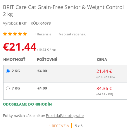
BRIT Care Cat Grain-Free Senior & Weight Control
2 kg
Výrobca:
KÓD:
64678
BRIT
1 Recenzia
Napísať recenziu
€
21.44
(10.72 € / kg)
HMOTNOSŤ
POŠTOVNÉ
CENA
2 KG
€4.00
21.44 €
(€
10.72
/ KG)
7 KG
€4.00
34.36 €
(€
4.91
/ KG)
ODOSIELAME DO 48HODÍN
Fotky našich zákazníkov
Pozri ďalšie fotografie
1 RECENZIA
5 z 5