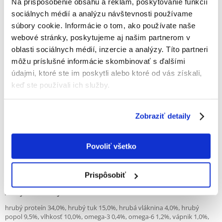
Na prispôsobenie obsahu a reklám, poskytovanie funkcií
vývoj organizmu. Obsah tuku v potravinách je znížený, čo pomáha
udržiavať zdravú hmotnosť. To je dôležité pre staršie mačky, ktorých
sociálnych médií a analýzu návštevnosti používame
aktivita je znížená, ako aj pre sterilizované / kastrované mačky, ktoré
súbory cookie. Informácie o tom, ako používate naše
majú problémy s nadváhou.
webové stránky, poskytujeme aj našim partnerom v
Čerstvé kuracie mäso je prírodným zdrojom chondroitínu a
oblasti sociálnych médií, inzercie a analýzy. Títo partneri
glukozamínu, ktoré majú pozitívny vplyv na kĺby a celý motorický
môžu príslušné informácie skombinovať s ďalšími
systém.
údajmi, ktoré ste im poskytli alebo ktoré od vás získali,
Lososový olej a príslušný pomer Omega 3 a Omega 6 mastných kyselín
keď ste používali ich služby.
zlepšujú vzhľad vlasov a pokožky a zvyšujú odolnosť tela.
Zloženie:
dehydrované kura (27%), čerstvé kuracie mäso (26%), žltý hrášok (22%),
Zobraziť detaily
sušené jablká (9%), hydinový tuk (konzervovaný zmesou tokoferolov,
4%), pivovarské kvasnice (3%), semená a psyllium (2%), lososový olej
(2%), hydrolyzovaná kuracia pečeň (2%), ľanové semienko (1%), sušené
Povoliť všetko
nasturcium (0,5%), sušený harmanček (0,5%), minerály, sušený rakytník
( 0,3%), sušené brusnice (0,2%), frukto-oligosacharidy (0,015%), manano-
oligosacharidy (0,015%), Jukka, Mojave (0,008%),
Prispôsobiť
Lactobacillusacidophilus HA-122 inaktivovaných
Analytické zložky:
hrubý proteín 34,0%, hrubý tuk 15,0%, hrubá vláknina 4,0%, hrubý
popol 9,5%, vlhkosť 10,0%, omega-3 0,4%, omega-6 1,2%, vápnik 1,0%,