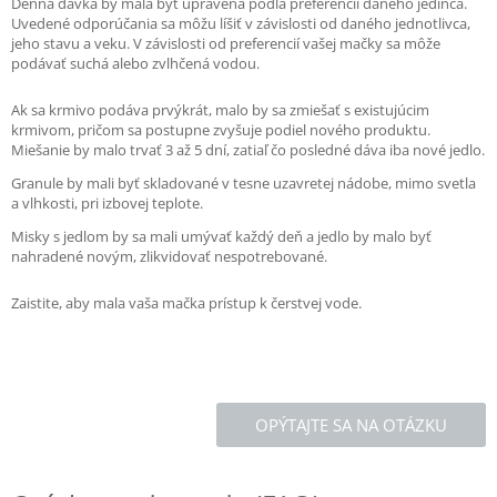
Denná dávka by mala byť upravená podľa preferencií daného jedinca.
Uvedené odporúčania sa môžu líšiť v závislosti od daného jednotlivca,
jeho stavu a veku. V závislosti od preferencií vašej mačky sa môže
podávať suchá alebo zvlhčená vodou.
Ak sa krmivo podáva prvýkrát, malo by sa zmiešať s existujúcim
krmivom, pričom sa postupne zvyšuje podiel nového produktu.
Miešanie by malo trvať 3 až 5 dní, zatiaľ čo posledné dáva iba nové jedlo.
Granule by mali byť skladované v tesne uzavretej nádobe, mimo svetla
a vlhkosti, pri izbovej teplote.
Misky s jedlom by sa mali umývať každý deň a jedlo by malo byť
nahradené novým, zlikvidovať nespotrebované.
Zaistite, aby mala vaša mačka prístup k čerstvej vode.
OPÝTAJTE SA NA OTÁZKU