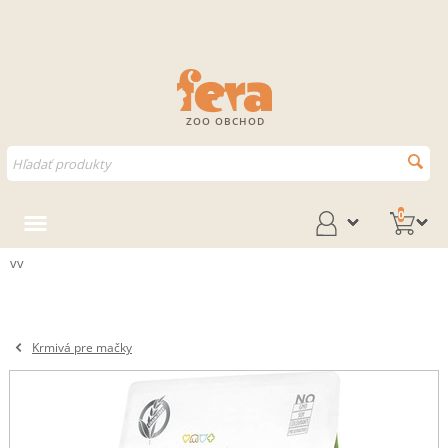
ZOO OBCHOD
0
vv
Krmivá pre mačky