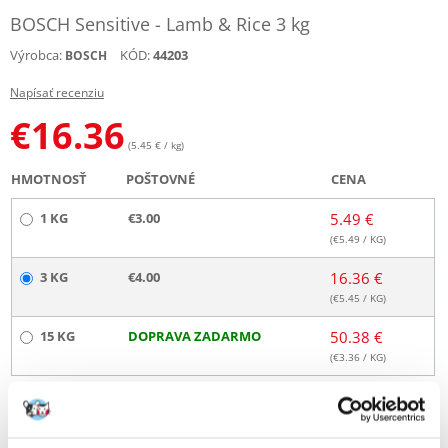
BOSCH Sensitive - Lamb & Rice 3 kg
Výrobca:
KÓD:
44203
BOSCH
Napísať recenziu
€
16.36
(5.45 € / kg)
HMOTNOSŤ
POŠTOVNÉ
CENA
1 KG
€3.00
5.49 €
(€
5.49
/ KG)
3 KG
€4.00
16.36 €
(€
5.45
/ KG)
15 KG
DOPRAVA ZADARMO
50.38 €
(€
3.36
/ KG)
ODOSIELAME DO 48HODÍN
Fotky našich zákazníkov
Pozri ďalšie fotografie