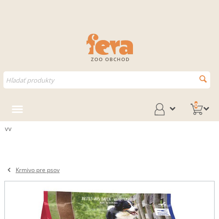
ZOO OBCHOD
0
vv
Krmivo pre psov