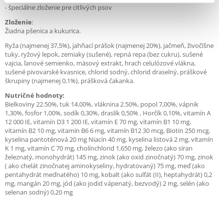
- špeciálne zloženie pre citlivých psov
Zloženie
:
Žiadna pšenica a kukurica.
Ryža (najmenej 37,5%), jahňací prášok (najmenej 20%), jačmeň, živočíšne
tuky, ryžový lepok, zemiaky (sušené), repná repa (bez cukru), sušené
vajcia, ľanové semienko, mäsový extrakt, hrach celulózové vlákna,
sušené pivovarské kvasnice, chlorid sodný, chlorid draselný, práškové
škrupiny (najmenej 0,1%), prášková čakanka.
Nutričné ​​hodnoty:
Bielkoviny 22.50%, tuk 14.00%, vláknina 2.50%, popol 7,00%, vápnik
1,30%, fosfor 1,00%, sodík 0,30%, draslík 0,50% , Horčík 0,10%, vitamín A
12 000 IE, vitamín D3 1 200 IE, vitamín E 70 mg, vitamín B1 10 mg,
vitamín B2 10 mg, vitamín B6 6 mg, vitamín B12 30 mcg, Biotin 250 mcg,
kyselina pantoténová 20 mg Niacín 40 mg, kyselina listová 2 mg, vitamín
K 1 mg, vitamín C 70 mg, cholínchlorid 1,650 mg, železo (ako síran
železnatý, monohydrát) 145 mg, zinok (ako oxid zinočnatý) 70 mg, zinok
( ako chelát zinočnatej aminokyseliny, hydratovaný) 75 mg, meď (ako
pentahydrát meďnatého) 10 mg, kobalt (ako sulfát (II), heptahydrát) 0,2
mg, mangán 20 mg, jód (ako jodid vápenatý, bezvodý) 2 mg, selén (ako
selenan sodný) 0,20 mg