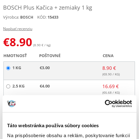
BOSCH Plus Kačica + zemiaky 1 kg
Výrobca:
KÓD:
15433
BOSCH
Napísať recenziu
€
8.90
(8.90 € / kg)
HMOTNOSŤ
POŠTOVNÉ
CENA
1 KG
€3.00
8.90 €
(€
8.90
/ KG)
2.5 KG
€4.00
16.69 €
(€
6.68
/ KG)
12.5 KG
DOPRAVA ZADARMO
66.87 €
(€
5.35
/ KG)
25 KG
DOPRAVA ZADARMO
132.40 €
Táto webstránka používa súbory cookies
(€
5.30
/ KG)
Na prispôsobenie obsahu a reklám, poskytovanie funkcií