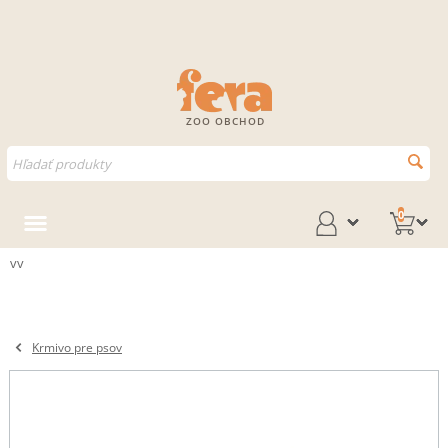
ZOO OBCHOD
0
vv
Krmivo pre psov