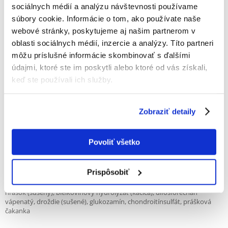
ODOSIELAME DO 48HODÍN
sociálnych médií a analýzu návštevnosti používame
súbory cookie. Informácie o tom, ako používate naše
Fotky našich zákazníkov
Pozri ďalšie fotografie
webové stránky, poskytujeme aj našim partnerom v
oblasti sociálnych médií, inzercie a analýzy. Títo partneri
môžu príslušné informácie skombinovať s ďalšími
Popis
údajmi, ktoré ste im poskytli alebo ktoré od vás získali,
BOSCH Plus Duck & Potato
keď ste používali ich služby.
Suché krmivo pre dospelých citlivých psov.
Ideálna strava pre potravinové problémy alebo alergie.
Zobraziť detaily
Kompozícia obsahuje hodnotný extrakt z yucky,čakanka, ktorá
stabilizuje črevnú mikroflóru a zabezpečuje rovnomerné trávenie, \ t
a vysoký obsah chondroitínsulfátu a glukozamínu pozitívne ovplyvňuje
štruktúru a fungovanie chrupavky, najmä v kĺboch.Krmivo neobsahuje
Povoliť všetko
obilniny (bez lepku) a ľahko stráviteľné zemiaky sú zdrojom sacharidov,
poskytujú energiu a sú bohaté na draslík.
Prispôsobiť
Zloženie
:
čerstvá kačica (najmenej 60%), zemiakový škrob, zemiakový proteín,
hrášok (sušený), bielkovinový hydrolyzát (kačica), difosforečnan
vápenatý, droždie (sušené), glukozamín, chondroitínsulfát, prášková
čakanka