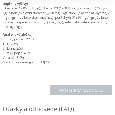
Doplnky výživy:
vitamín A (12 000 IU / kg), vitamín D3 (1200 IU / kg), vitamín E (70 mg /
kg), zinok [ako oxid zinočnatý] (70 mg / kg), zinok [ako chelát, hydrát] 25
mg / kg), meď [ako síran meďnatý, pentahydrát] (10 mg / kg), jód [ako
jodičnan vápenatý, bezvodý] (2 mg / kg), selén [ako seleničitan sodný]
(0,2 mg / kg).
Analytické zložky:
Surový proteín 22,0%
Tuk 12,5%
Vláknina 2,5%
Surový popol 4,7%
Vlhkosť 18,0%
Metabolická energia 14,8 MJ / kg
OPÝTAJTE SA NA OTÁZKU
Otázky a odpovede (FAQ)