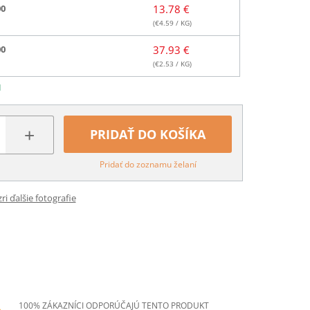
00
13.78 €
(€
4.59
/ KG)
00
37.93 €
(€
2.53
/ KG)
N
+
PRIDAŤ DO KOŠÍKA
Pridať do zoznamu želaní
ri ďalšie fotografie
100% ZÁKAZNÍCI ODPORÚČAJÚ TENTO PRODUKT