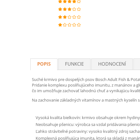
POPIS
FUNKCIE
HODNOCENÍ
Suché krmivo pre dospelých psov Bosch Adult Fish & Pota
Pridanie komplexu posilňujúceho imunitu, z manánov a gluk
čo im umožňuje zachovať lahodnú chuť a vynikajúcu kvalit
Na zachovanie základných vitamínov a mastných kyselín s
Vysoká kvalita bielkovín: krmivo obsahuje okrem hydiny a
Neobsahuje pšenicu: výrobca sa vzdal pridávania pšenic
Ľahko stráviteľné potraviny: vysoko kvalitný zdroj sacha
Komplexná posilňujúca imunita, ktorá sa skladá z manánov