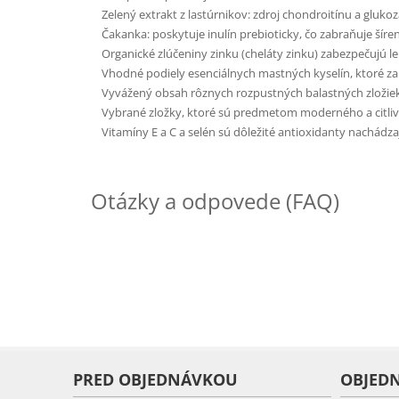
Zelený extrakt z lastúrnikov: zdroj chondroitínu a gluko
Čakanka: poskytuje inulín prebioticky, čo zabraňuje šíren
Organické zlúčeniny zinku (cheláty zinku) zabezpečujú lep
Vhodné podiely esenciálnych mastných kyselín, ktoré zabe
Vyvážený obsah rôznych rozpustných balastných zložiek, k
Vybrané zložky, ktoré sú predmetom moderného a citlivého 
Vitamíny E a C a selén sú dôležité antioxidanty nachádza
Otázky a odpovede (FAQ)
PRED OBJEDNÁVKOU
OBJED