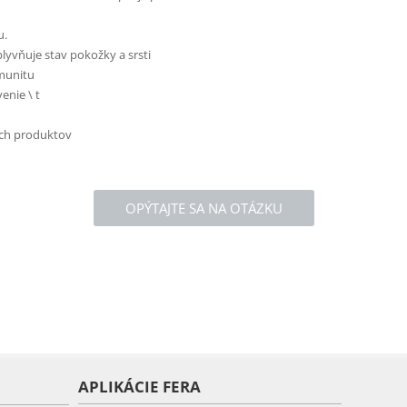
u.
lyvňuje stav pokožky a srsti
imunitu
enie \ t
ých produktov
OPÝTAJTE SA NA OTÁZKU
APLIKÁCIE FERA