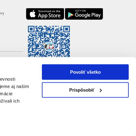
uvy
Povoliť všetko
evnosti
jeme aj našim
Prispôsobiť
rmácie
žívali ich