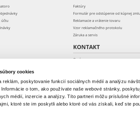
satoro
Faktúry
objednávky
Formulár pre odstúpenie od kúpnej zml
k účtu
Reklamacie a vrátenie tovaru
dnávky
Vzor reklamačného protokolu
Záruka a servis
KONTAKT
O nás
Kontakt
 súbory cookies
 reklám, poskytovanie funkcií sociálnych médií a analýzu návšt
 Informácie o tom, ako používate naše webové stránky, poskytu
nych médií, inzercie a analýzy. Títo partneri môžu príslušné info
mi, ktoré ste im poskytli alebo ktoré od vás získali, keď ste pou
© 2018-2026 Fera.sk.
ONAL: