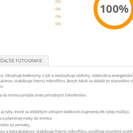
0%
100%
0%
0%
0%
Recom
ĎAĽŠIE FOTOGRAFIE
to. Obsahuje bielkoviny z rýb a neobsahuje obilniny. Adekvátna energetick
ánov, stabilizuje črevnú mikroflóru. Bosch Adult sa skladá zo starostlivo
u.
a do krmiva pridala zmes prírodných tokoferolov.
j ryby, ktoré sú dôležitým zdrojom bielkovín (najmenej 4% rybej múčky).
e a pšeničnej múky do krmiva
ridov sú zemiaky,
 a beta glukánov: stabilizuje črevnú mikroflóru, posilňuje imunitný systé