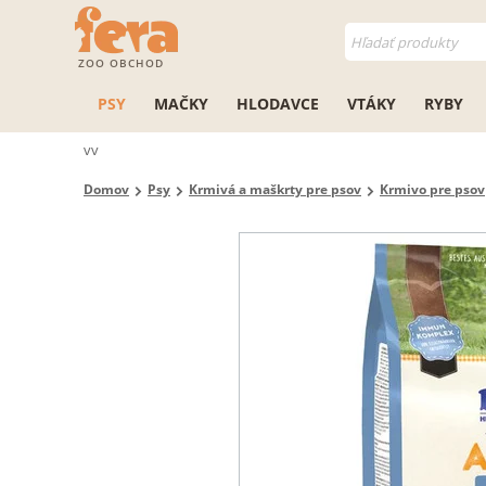
ZOO OBCHOD
PSY
MAČKY
HLODAVCE
VTÁKY
RYBY
vv
Domov
Psy
Krmivá a maškrty pre psov
Krmivo pre psov