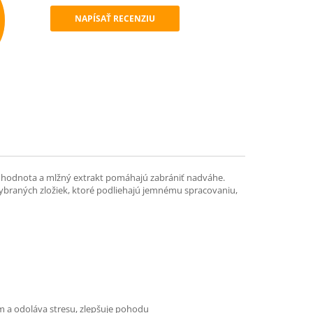
NAPÍSAŤ RECENZIU
mend
á hodnota a mlžný extrakt pomáhajú zabrániť nadváhe.
 vybraných zložiek, ktoré podliehajú jemnému spracovaniu,
m a odoláva stresu, zlepšuje pohodu