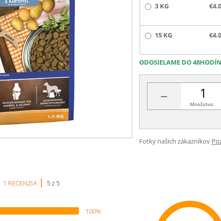
3 KG
€4.
15 KG
€4.
ODOSIELAME DO 48HODÍ
−
Množstvo:
Fotky našich zákazníkov
Poz
1 RECENZIA
5 z 5
100%