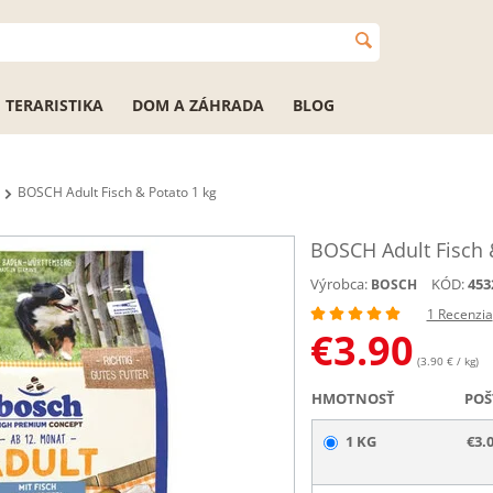
TERARISTIKA
DOM A ZÁHRADA
BLOG
BOSCH Adult Fisch & Potato 1 kg
BOSCH Adult Fisch 
Výrobca:
KÓD:
453
BOSCH
1 Recenzia
€
3.90
(3.90 € / kg)
HMOTNOSŤ
POŠ
1 KG
€3.