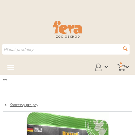
ZOO OBCHOD
0
vv
Konzervy pre psy