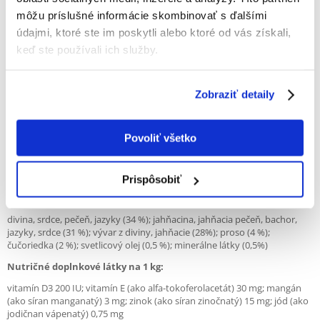
môžu príslušné informácie skombinovať s ďalšími
údajmi, ktoré ste im poskytli alebo ktoré od vás získali,
Popis
keď ste používali ich služby.
Kmivo s divinou, prosom a brusnicami pre dospelých psov všetkých
plemien.
Zobraziť detaily
Vysoko kvalitný produkt v jednotlivých porciách. Chutné a dobre
zjedené mäso je obohatené o suroviny varené v celých kusoch.
Prídavok za studena lisovaného bodliakového oleja poskytuje zvieraťu
Povoliť všetko
esenciálne polynenasýtené mastné kyseliny.
Krmivo je vyrobené z jemne a starostlivo spracovaných prírodných
produktov - neobsahuje umelé arómy, farbivá a konzervačné látky.
Prispôsobiť
Zloženie:
divina, srdce, pečeň, jazyky (34 %); jahňacina, jahňacia pečeň, bachor,
jazyky, srdce (31 %); vývar z diviny, jahňacie (28%); proso (4 %);
čučoriedka (2 %); svetlicový olej (0,5 %); minerálne látky (0,5%)
Nutričné doplnkové látky na 1 kg:
vitamín D3 200 IU; vitamín E (ako alfa-tokoferolacetát) 30 mg; mangán
(ako síran manganatý) 3 mg; zinok (ako síran zinočnatý) 15 mg; jód (ako
jodičnan vápenatý) 0,75 mg