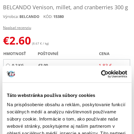
BELCANDO Venison, millet, and cranberries 300 g
Výrobca:
KÓD:
15380
BELCANDO
Napísať recenziu
€
2.60
(8.67 € / kg)
HMOTNOSŤ
POŠTOVNÉ
CENA
0.2 KG
€3.00
1.83 €
(€
14.08
/ KG)
0.3 KG
€3.00
2.60 €
(€
8.67
/ KG)
Táto webstránka používa súbory cookies
3 KG
€4.00
42.72 €
Na prispôsobenie obsahu a reklám, poskytovanie funkcií
(€
14.24
/ KG)
sociálnych médií a analýzu návštevnosti používame
ODOSIELAME DO 48HODÍN
súbory cookie. Informácie o tom, ako používate naše
webové stránky, poskytujeme aj našim partnerom v
Fotky našich zákazníkov
Pozri ďalšie fotografie
oblasti sociálnych médií, inzercie a analýzy. Títo partneri