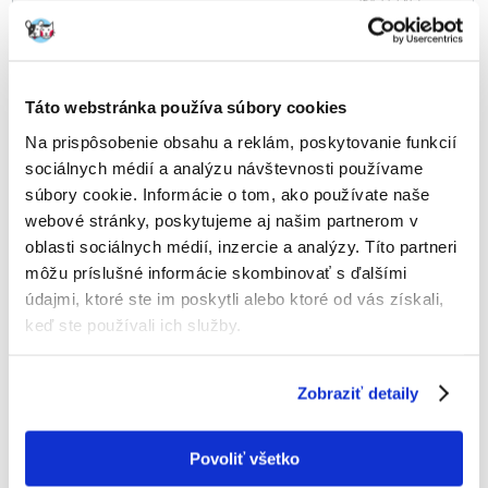
(€
4.11
/ KG)
ODOSIELAME DO 48HODÍN
Fotky našich zákazníkov
Pozri ďalšie fotografie
Táto webstránka používa súbory cookies
Products in package
Na prispôsobenie obsahu a reklám, poskytovanie funkcií
sociálnych médií a analýzu návštevnosti používame
(64182)
BELCANDO Power M-XL 12.5 kg
súbory cookie. Informácie o tom, ako používate naše
2 x
webové stránky, poskytujeme aj našim partnerom v
oblasti sociálnych médií, inzercie a analýzy. Títo partneri
môžu príslušné informácie skombinovať s ďalšími
Popis
údajmi, ktoré ste im poskytli alebo ktoré od vás získali,
keď ste používali ich služby.
Kompletné granule pre psy s veľmi vysokou fyzickou aktivitou a pre
feny v reprodukčnom období.
Zobraziť detaily
Krmivo v jeho zložení obsahuje starostlivo vybrané suroviny, veľké
množstvo ľahko stráviteľnej hydiny a slede, ktoré dodávajú telu psa
omega-3 mastné kyseliny.
Povoliť všetko
Múka z hroznových semien lisovaná za studena zaručuje optimálnu