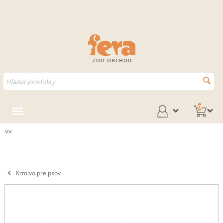
ZOO OBCHOD
0
vv
Krmivo pre psov