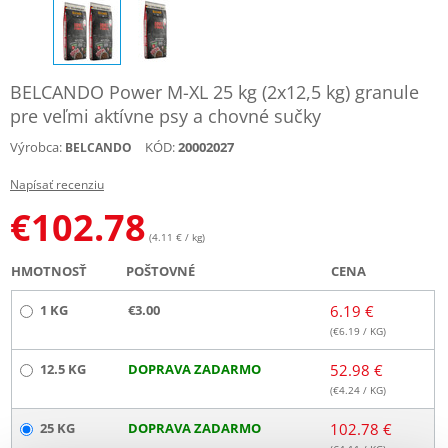
BELCANDO Power M-XL 25 kg (2x12,5 kg) granule
pre veľmi aktívne psy a chovné sučky
Výrobca:
KÓD:
20002027
BELCANDO
Napísať recenziu
€
102.78
(4.11 € / kg)
HMOTNOSŤ
POŠTOVNÉ
CENA
1 KG
€3.00
6.19 €
(€
6.19
/ KG)
12.5 KG
DOPRAVA ZADARMO
52.98 €
(€
4.24
/ KG)
25 KG
DOPRAVA ZADARMO
102.78 €