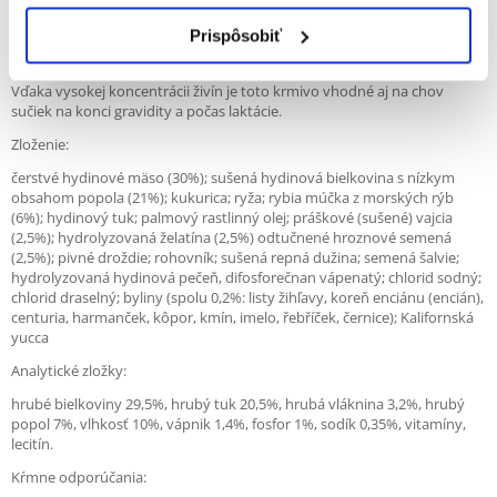
ochranu buniek.
Prispôsobiť
Obsah bielkovín a tukov bol prispôsobený špecifickým energetickým
potrebám psov s vysokou aktivitou v športe a rekreácii.
Vďaka vysokej koncentrácii živín je toto krmivo vhodné aj na chov
sučiek na konci gravidity a počas laktácie.
Zloženie:
čerstvé hydinové mäso (30%); sušená hydinová bielkovina s nízkym
obsahom popola (21%); kukurica; ryža; rybia múčka z morských rýb
(6%); hydinový tuk; palmový rastlinný olej; práškové (sušené) vajcia
(2,5%); hydrolyzovaná želatína (2,5%) odtučnené hroznové semená
(2,5%); pivné droždie; rohovník; sušená repná dužina; semená šalvie;
hydrolyzovaná hydinová pečeň, difosforečnan vápenatý; chlorid sodný;
chlorid draselný; byliny (spolu 0,2%: listy žihľavy, koreň enciánu (encián),
centuria, harmanček, kôpor, kmín, imelo, řebříček, černice); Kalifornská
yucca
Analytické zložky:
hrubé bielkoviny 29,5%, hrubý tuk 20,5%, hrubá vláknina 3,2%, hrubý
popol 7%, vlhkosť 10%, vápnik 1,4%, fosfor 1%, sodík 0,35%, vitamíny,
lecitín.
Kŕmne odporúčania: