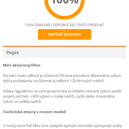
100% ZÁKAZNÍCI ODPORÚČAJÚ TENTO PRODUKT
NAPÍSAŤ RECENZIU
Recommend
Popis
Mini akváriový filter
Na takú malú veľkosť je účinnosť filtrácie pôsobivá. Maximálny výkon
spĺňa požiadavky na čistenie aj veľkých 120-litrových nádrží.
Vďaka regulátoru na výstupnej tryske si môžete nastaviť výkon podľa
svojich potrieb - nižší výkon v malej nádrži, vyšší alebo maximálny
výkon vo veľkej nádrži.
Technické zmeny v novom modeli
V novej verzii Pat Mini sme vylepšili spôsob montáže výstupnej trysky.