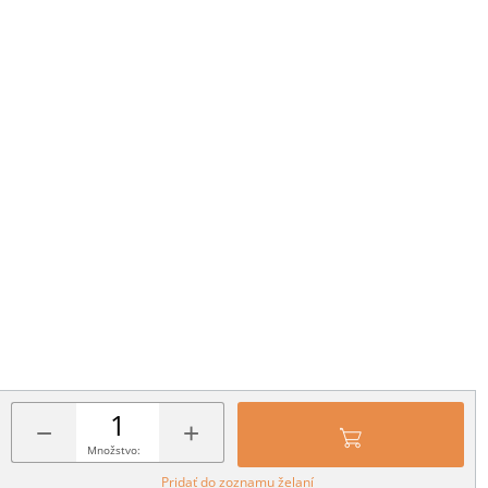
−
+
Množstvo:
Pridať do zoznamu želaní