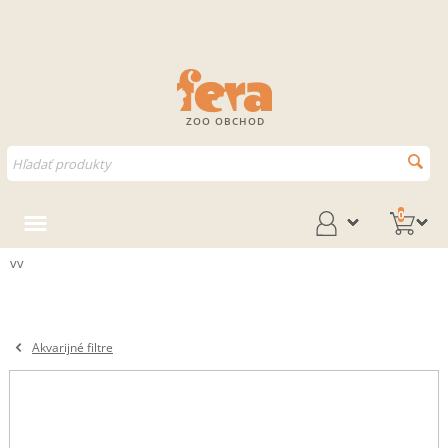
ZOO OBCHOD
0
vv
Akvarijné filtre