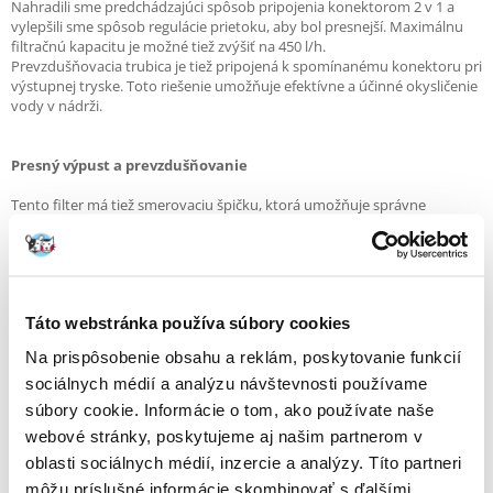
Nahradili sme predchádzajúci spôsob pripojenia konektorom 2 v 1 a
vylepšili sme spôsob regulácie prietoku, aby bol presnejší. Maximálnu
filtračnú kapacitu je možné tiež zvýšiť na 450 l/h.
Prevzdušňovacia trubica je tiež pripojená k spomínanému konektoru pri
výstupnej tryske. Toto riešenie umožňuje efektívne a účinné okysličenie
vody v nádrži.
Presný výpust a prevzdušňovanie
Tento filter má tiež smerovaciu špičku, ktorá umožňuje správne
nasmerovať prúdenie vody v akváriu, napr. smerom k stene nádrže.
Prevzdušňovacie rúrky zaisťujú efektívne a účinné prevzdušňovanie
vody.
Táto webstránka používa súbory cookies
Úspora energie
Na prispôsobenie obsahu a reklám, poskytovanie funkcií
Vyžaduje taká sila veľa energie? Vďaka nášmu riešeniu tomu tak nie je!
Nová verzia Pat Mini spotrebováva iba 4,5 W. Môžete si byť istí, že
sociálnych médií a analýzu návštevnosti používame
používanie tohto filtra nezaťaží váš domáci rozpočet vysokými účtami
súbory cookie. Informácie o tom, ako používate naše
za elektrinu.
webové stránky, poskytujeme aj našim partnerom v
oblasti sociálnych médií, inzercie a analýzy. Títo partneri
Filtračná huba
môžu príslušné informácie skombinovať s ďalšími