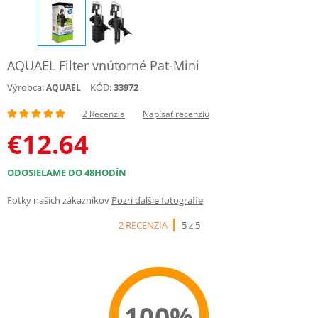
AQUAEL Filter vnútorné Pat-Mini
Výrobca:
KÓD:
33972
AQUAEL
2 Recenzia
Napísať recenziu
€
12.64
ODOSIELAME DO 48HODÍN
Fotky našich zákazníkov
Pozri ďalšie fotografie
2 RECENZIA
5 z 5
100%