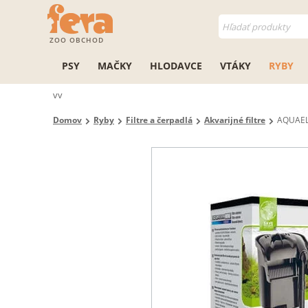
ZOO OBCHOD
PSY
MAČKY
HLODAVCE
VTÁKY
RYBY
vv
Domov
Ryby
Filtre a čerpadlá
Akvarijné filtre
AQUAEL 