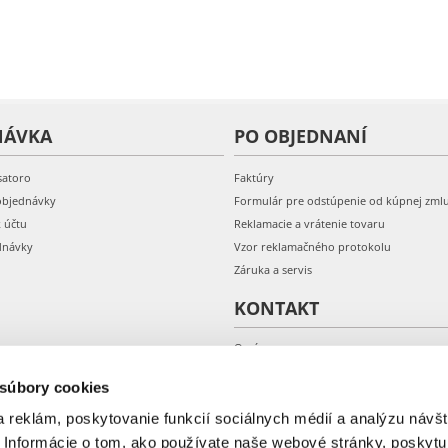
NÁVKA
PO OBJEDNANÍ
satoro
Faktúry
objednávky
Formulár pre odstúpenie od kúpnej zml
k účtu
Reklamacie a vrátenie tovaru
dnávky
Vzor reklamačného protokolu
Záruka a servis
KONTAKT
O nás
Kontakt
 súbory cookies
 reklám, poskytovanie funkcií sociálnych médií a analýzu návšt
 Informácie o tom, ako používate naše webové stránky, poskytu