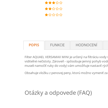
POPIS
FUNKCIE
HODNOCENÍ
Filter AQUAEL VERSAMAX MINI je určený na filtráciu vody v
viditeľné nečistoty. Zároveň - spôsobuje jemný pohyb vodn
museli namočiť ruky do vody) vám umožňuje nastaviť rýchl
Obsahuje vložku z penovej peny, ktorú možno vymeniť za d
Otázky a odpovede (FAQ)