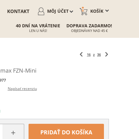
0
KONTAKT
MÔJ ÚČET
KOŠÍK
40 DNÍ NA VRÁTENIE
DOPRAVA ZADARMO!
LEN U NÁS!
OBJEDNÁVKY NAD 45 €
16
z
36
amax FZN-Mini
977
Napísať recenziu
N
+
PRIDAŤ DO KOŠÍKA