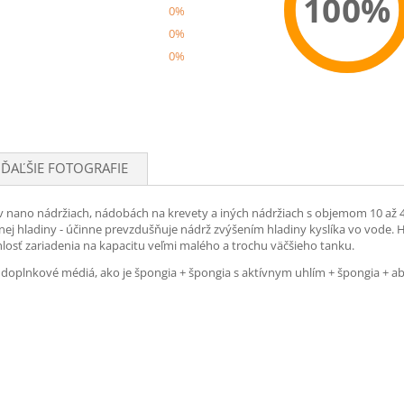
100%
0%
0%
0%
Recom
ĎAĽŠIE FOTOGRAFIE
 nano nádržiach, nádobách na krevety a iných nádržiach s objemom 10 až 40 
ej hladiny - účinne prevzdušňuje nádrž zvýšením hladiny kyslíka vo vode. Hl
osť zariadenia na kapacitu veľmi malého a trochu väčšieho tanku.
oplnkové médiá, ako je špongia + špongia s aktívnym uhlím + špongia + abso