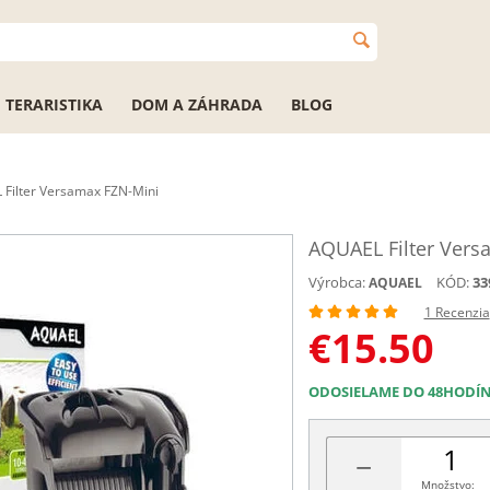
TERARISTIKA
DOM A ZÁHRADA
BLOG
Filter Versamax FZN-Mini
AQUAEL Filter Vers
Výrobca:
KÓD:
33
AQUAEL
1 Recenzia
€
15.50
ODOSIELAME DO 48HODÍ
−
Množstvo: