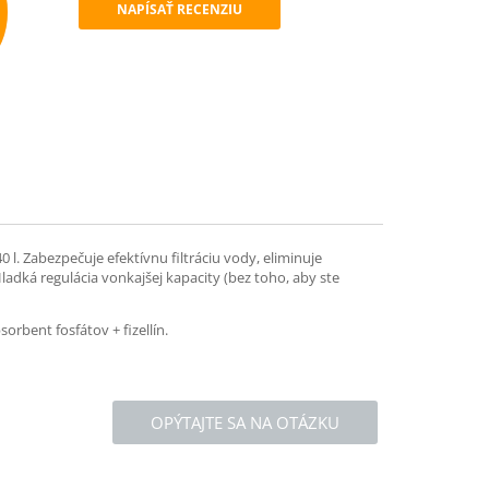
NAPÍSAŤ RECENZIU
mend
l. Zabezpečuje efektívnu filtráciu vody, eliminuje
adká regulácia vonkajšej kapacity (bez toho, aby ste
rbent fosfátov + fizellín.
OPÝTAJTE SA NA OTÁZKU