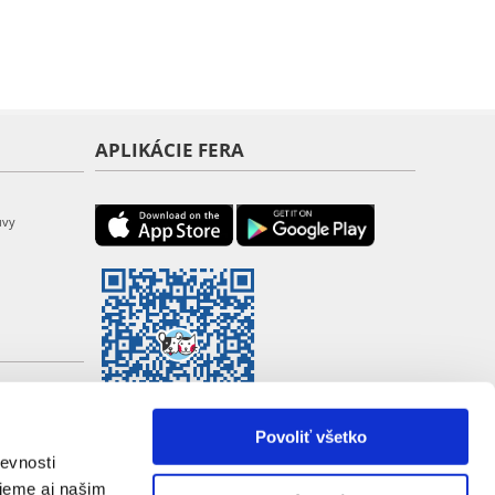
APLIKÁCIE FERA
uvy
Povoliť všetko
evnosti
jeme aj našim