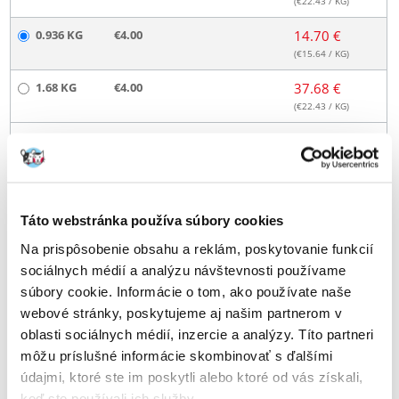
(€
22.43
/ KG)
0.936 KG
€4.00
14.70 €
(€
15.64
/ KG)
1.68 KG
€4.00
37.68 €
(€
22.43
/ KG)
3.744 KG
DOPRAVA ZADARMO
56.40 €
(€
15.08
/ KG)
5.04 KG
DOPRAVA ZADARMO
108.00 €
(€
21.43
/ KG)
Táto webstránka používa súbory cookies
11.232 KG
DOPRAVA ZADARMO
169.20 €
Na prispôsobenie obsahu a reklám, poskytovanie funkcií
(€
15.07
/ KG)
sociálnych médií a analýzu návštevnosti používame
súbory cookie. Informácie o tom, ako používate naše
ODOSIELAME DO 48HODÍN
webové stránky, poskytujeme aj našim partnerom v
Fotky našich zákazníkov
Pozri ďalšie fotografie
oblasti sociálnych médií, inzercie a analýzy. Títo partneri
môžu príslušné informácie skombinovať s ďalšími
Products in package
údajmi, ktoré ste im poskytli alebo ktoré od vás získali,
keď ste používali ich služby.