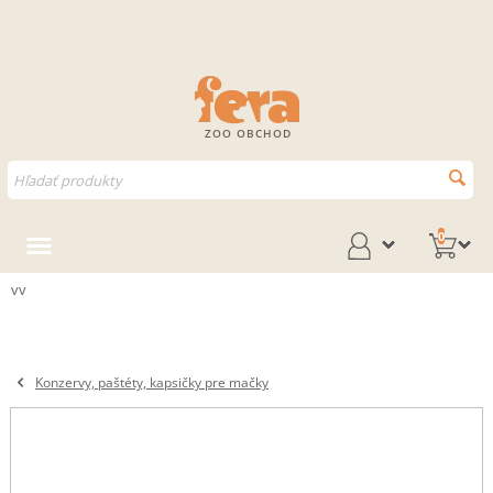
ZOO OBCHOD
0
vv
Konzervy, paštéty, kapsičky pre mačky