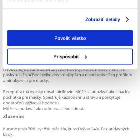
APPLAWS Kura a syr I Konzerva pre mačky 156 g
6 x
(38148)
Zobraziť detaily
Popis
Povoliť všetko
Doplnkové vlhké krmivo pre dospelé mačky všetkých plemien.
Prispôsobiť
Krmivo sa skladá len z prírodných zložiek uvedených v zložení.
Neobsahuje žiadne ďalšie zbytočné zložky. Kuracie mäso v krmive
poskytuje živočíšne bielkoviny s najlepším a najpriaznivejším profilom
aminokyselín pre mačky.
Receptúra má vysoký obsah bielkovín. Môže sa používať ako snack a
pochúťka pre mačky. Spestruje každodennú stravu a poskytuje
dodatočnú výživovú hodnotu.
Môže sa podávať ako odmena alebo stimul.
Zloženie:
Kuracie prsia 70%, syr 5%, ryža 1%, kurací vývar 24%. Bez prídavných
látok.