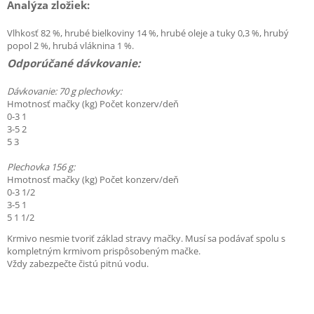
Analýza zložiek:
Vlhkosť 82 %, hrubé bielkoviny 14 %, hrubé oleje a tuky 0,3 %, hrubý
popol 2 %, hrubá vláknina 1 %.
Odporúčané dávkovanie:
Dávkovanie: 70 g plechovky:
Hmotnosť mačky (kg) Počet konzerv/deň
0-3 1
3-5 2
5 3
Plechovka 156 g:
Hmotnosť mačky (kg) Počet konzerv/deň
0-3 1/2
3-5 1
5 1 1/2
Krmivo nesmie tvoriť základ stravy mačky. Musí sa podávať spolu s
kompletným krmivom prispôsobeným mačke.
Vždy zabezpečte čistú pitnú vodu.