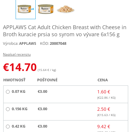
APPLAWS Cat Adult Chicken Breast with Cheese in
Broth kuracie prsia so syrom vo vývare 6x156 g
Výrobca:
KÓD:
20007048
APPLAWS
Napísať recenziu
€
14.70
(15.64 € / kg)
HMOTNOSŤ
POŠTOVNÉ
CENA
0.07 KG
€3.00
1.60 €
(€
22.86
/ KG)
0.156 KG
€3.00
2.50 €
(€
15.63
/ KG)
0.42 KG
€3.00
9.42 €