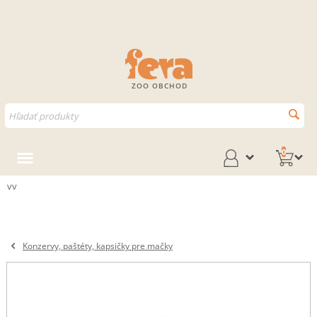
ZOO OBCHOD
0
vv
Konzervy, paštéty, kapsičky pre mačky