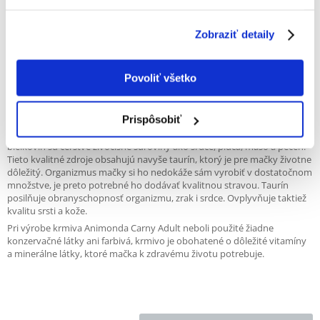
Zobraziť detaily
Popis
Mäso je hlavnou zložkou mačacej stravy, preto je veľmi dôležité
Povoliť všetko
poskytovať mačke stravu s jeho dostatočným množstvom. Organizmus
mačiek nedokáže dobre spracovať obilniny, čo často vedie k vzniku
mnohých potravinových intolerancií. Preto sa pri výrobe krmiva
Prispôsobiť
Animonda Carny Adult od použitia obilnín upustilo. Receptúra krmiva
neobsahuje ani sóju, keďže i ta má vysoký alergénny potenciál. Zdrojmi
bielkovín sú čerstvé živočíšne suroviny ako srdce, pľúca, mäso a pečeň.
Tieto kvalitné zdroje obsahujú navyše taurín, ktorý je pre mačky životne
dôležitý. Organizmus mačky si ho nedokáže sám vyrobiť v dostatočnom
množstve, je preto potrebné ho dodávať kvalitnou stravou. Taurín
posilňuje obranyschopnosť organizmu, zrak i srdce. Ovplyvňuje taktiež
kvalitu srsti a kože.
Pri výrobe krmiva Animonda Carny Adult neboli použité žiadne
konzervačné látky ani farbivá, krmivo je obohatené o dôležité vitamíny
a minerálne látky, ktoré mačka k zdravému životu potrebuje.