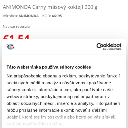
ANIMONDA Carny mäsový koktejl 200 g
Výrobca:
KÓD:
46195
ANIMONDA
Napísať recenziu
€
1.54
(7.70 € / kg)
HMOTNOSŤ
POŠTOVNÉ
CENA
0.4 KG
€3.00
2.99 €
Táto webstránka používa súbory cookies
(€
7.48
/ KG)
Na prispôsobenie obsahu a reklám, poskytovanie funkcií
2.4 KG
€4.00
17.40 €
sociálnych médií a analýzu návštevnosti používame
ZESTAW 6 X 400 G
(€
7.25
/ KG)
súbory cookie. Informácie o tom, ako používate naše
4.8 KG
€4.00
34.80 €
webové stránky, poskytujeme aj našim partnerom v
(€
7.25
/ KG)
oblasti sociálnych médií, inzercie a analýzy. Títo partneri
môžu príslušné informácie skombinovať s ďalšími
ODOSIELAME DO 48HODÍN
údajmi, ktoré ste im poskytli alebo ktoré od vás získali,
Fotky našich zákazníkov
Pozri ďalšie fotografie
keď ste používali ich služby.