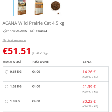
ACANA Wild Prairie Cat 4,5 kg
Výrobca:
KÓD:
64874
ACANA
Napísať recenziu
€
51.51
(11.45 € / kg)
HMOTNOSŤ
POŠTOVNÉ
CENA
0.68 KG
€4.00
14.26 €
(€
20.97
/ KG)
1.02 KG
€4.00
21.39 €
(€
20.97
/ KG)
1.8 KG
€4.00
30.23 €
(€
16.79
/ KG)