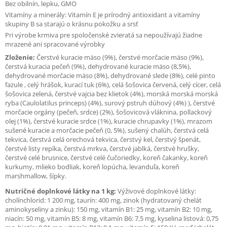
Bez obilnín, lepku, GMO
Vitamíny a minerály: Vitamín E je prírodný antioxidant a vitamíny
skupiny B sa starajú o krásnu pokožku a srsť
Pri výrobe krmiva pre spoločenské zvieratá sa nepoužívajú žiadne
mrazené ani spracované výrobky
Zloženie:
Čerstvé kuracie mäso (9%), čerstvé morčacie mäso (9%),
čerstvá kuracia pečeň (9%), dehydrované kuracie mäso (8,5%),
dehydrované morčacie mäso (8%), dehydrované slede (8%), celé pinto
fazule , celý hrášok, kurací tuk (6%), celá šošovica červená, celý cícer, celá
šošovica zelená, čerstvé vajcia bez klietok (4%), morská morská morská
ryba (Caulolatilus princeps) (4%), surový pstruh dúhový (4%) ), čerstvé
morčacie orgány (pečeň, srdce) (2%), šošovicová vláknina, pollackový
olej (1%), čerstvé kuracie srdce (1%), kuracie chrupavky (1%), mrazom
sušené kuracie a morčacie pečeň (0, 5%), sušený chalúh, čerstvá celá
tekvica, čerstvá celá orechová tekvica, čerstvý kel, čerstvý špenát,
čerstvé listy repíka, čerstvá mrkva, čerstvé jablká, čerstvé hrušky,
čerstvé celé brusnice, čerstvé celé čučoriedky, koreň čakanky, koreň
kurkumy, mlieko bodliak, koreň lopúcha, levanduľa, koreň
marshmallow, šípky.
Nutričné doplnkové látky na 1 kg:
Výživové doplnkové látky:
cholínchlorid: 1 200 mg, taurín: 400 mg, zinok (hydratovaný chelát
aminokyseliny a zinku): 150 mg, vitamín B1: 25 mg, vitamín B2: 10 mg,
niacín: 50 mg, vitamín B5: 8 mg, vitamín B6: 7,5 mg, kyselina listová: 0,75