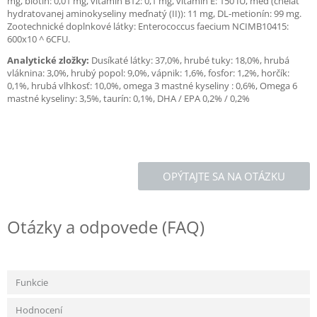
mg, biotín: 0,01 mg, vitamín B12: 0,1 mg, vitamín E: 150 IU, meď (chelát
hydratovanej aminokyseliny meďnatý (II)): 11 mg, DL-metionín: 99 mg.
Zootechnické doplnkové látky: Enterococcus faecium NCIMB10415:
600x10 ^ 6CFU.
Analytické zložky:
Dusíkaté látky: 37,0%, hrubé tuky: 18,0%, hrubá
vláknina: 3,0%, hrubý popol: 9,0%, vápnik: 1,6%, fosfor: 1,2%, horčík:
0,1%, hrubá vlhkosť: 10,0%, omega 3 mastné kyseliny : 0,6%, Omega 6
mastné kyseliny: 3,5%, taurín: 0,1%, DHA / EPA 0,2% / 0,2%
OPÝTAJTE SA NA OTÁZKU
Otázky a odpovede (FAQ)
Funkcie
Hodnocení