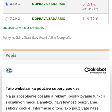
4.5 KG
DOPRAVA ZADARMO
51.51 €
(€
11.45
/ KG)
7.2 KG
DOPRAVA ZADARMO
119.72 €
ODOSIELAME DO 48HODÍN
Fotky našich zákazníkov
Pozri ďalšie fotografie
Popis
Kompletné, vysoko kvalitné granule pre mačky všetkých
vekových skupín.
Bezzrnná receptúra s vysokým obsahom čerstvého kuracieho,
morčacieho a regionálneho ryby - sleď a pstruh. Potraviny sa vyznačujú
výrobným procesom, pri ktorom použité mäso nebolo nikdy zmrazené
Táto webstránka používa súbory cookies
a neobsahuje žiadne konzervačné látky. Všetky potraviny Acana sa
Na prispôsobenie obsahu a reklám, poskytovanie funkcií
snažia reprodukovať prirodzenú stravu predkov mačiek a sú založené
na súčasných poznatkoch o preferenciách predátorov. Sú založené na
sociálnych médií a analýzu návštevnosti používame
zmesi rôznych zdrojov živočíšnych bielkovín, s prídavkom zeleniny a
súbory cookie. Informácie o tom, ako používate naše
ovocia, bylín a sacharidového odkazu - šošovice, cíceru. Výsledkom je, že