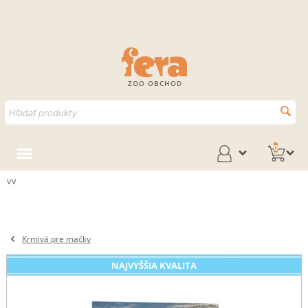
ZOO OBCHOD
0
vv
Krmivá pre mačky
NAJVYŠŠIA KVALITA