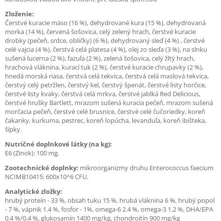
Zloženie:
Čerstvé kuracie mäso (16 %), dehydrované kura (15 %), dehydrovaná
morka (14 %), červená šošovica, celý zelený hrach, čerstvé kuracie
drobky (pečeň, srdce, obličky) (6 %), dehydrovaný sleď (4 %) , čerstvé
celé vajcia (4 %), čerstvá celá platesa (4 %), olej zo sleďa (3 %), na slnku
sušená lucerna (2 %), fazuľa (2 %), zelená šošovica, celý žltý hrach,
hrachová vláknina, kurací tuk (2 %), čerstvé kuracie chrupavky (2 %),
hnedá morská riasa, čerstvá celá tekvica, čerstvá celá maslová tekvica,
čerstvý celý petržlen, čerstvý kel, čerstvý špenát, čerstvé listy horčice,
čerstvé listy kvaky, čerstvá celá mrkva, čerstvé jablká Red Delicious,
čerstvé hrušky Bartlett, mrazom sušená kuracia pečeň, mrazom sušená
morčacia pečeň, čerstvé celé brusnice, čerstvé celé čučoriedky, koreň
čakanky, kurkuma, pestrec, koreň lopúcha, levanduľa, koreň ibišteka,
šípky.
Nutričné doplnkové látky (na kg):
E6 (Zinok): 100 mg.
Zootechnické doplnky:
mikroorganizmy druhu Enterococcus faecium
NCIMB10415: 600x10^6 CFU.
Analytické zložky:
hrubý proteín - 33 %, obsah tuku 15 %, hrubá vláknina 6 %, hrubý popol
- 7 %, vápnik 1.4 %, fosfor - 1%, omega-6 2.4 %, omega-3 1.2 %, DHA/EPA
0.4 %/0.4 %, glukosamín 1400 mg/kg, chondroitín 900 mg/kg