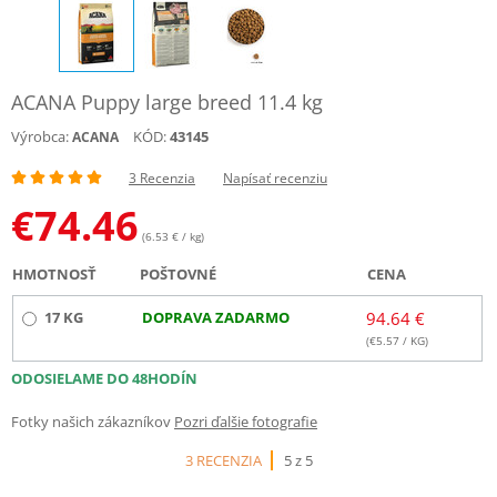
ACANA Puppy large breed 11.4 kg
Výrobca:
KÓD:
43145
ACANA
3 Recenzia
Napísať recenziu
€
74.46
(6.53 € / kg)
HMOTNOSŤ
POŠTOVNÉ
CENA
17 KG
DOPRAVA ZADARMO
94.64 €
(€
5.57
/ KG)
ODOSIELAME DO 48HODÍN
Fotky našich zákazníkov
Pozri ďalšie fotografie
3 RECENZIA
5 z 5