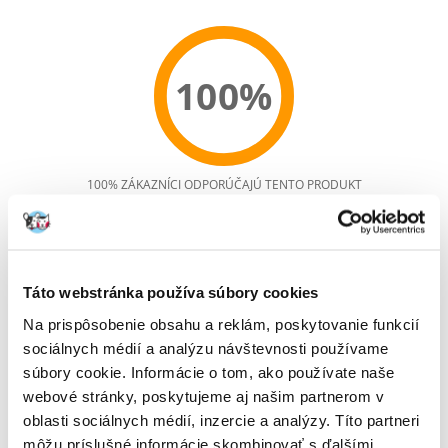
100%
100% ZÁKAZNÍCI ODPORÚČAJÚ TENTO PRODUKT
NAPÍSAŤ RECENZIU
Recommend
Popis
Táto webstránka používa súbory cookies
Superprémiové krmivo bezobilné Acana pre veľké a obrie plemená
Na prispôsobenie obsahu a reklám, poskytovanie funkcií
(vážiace v dospelosti nad 25 kg) šteňacieho a mladého veku (do veku 1 -
sociálnych médií a analýzu návštevnosti používame
2 rokov podľa veľkosti plemena). ACANA PUPPY LARGE BREED je
súbory cookie. Informácie o tom, ako používate naše
kompletné, plnohodnotné a vyvážené krmivo s holistickou receptúrou.
Šteňatá veľkých plemien vyžadujú špecificky vyváženú stravu s
webové stránky, poskytujeme aj našim partnerom v
vysokým obsahom proteínov podporujúcich svalstvo a s nízkym
oblasti sociálnych médií, inzercie a analýzy. Títo partneri
obsahom sacharidov.
môžu príslušné informácie skombinovať s ďalšími