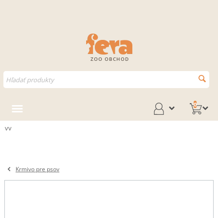
ZOO OBCHOD
0
vv
Krmivo pre psov