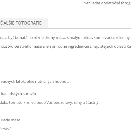
Prehliadať dodatočné fotogra
ĎAĽŠIE FOTOGRAFIE
 mala byť bohatá na rôzne druhy mäsa, s malým prídavkom ovocia, zeleniny a
žstvo čerstvého mäsa a len prírodné ingrediencie z najčistejších oblastí 
rvačných látok, plné nutričných hodnôt.
ch kanadských surovín
ďaka tomuto krmivu bude Váš pes zdravý, silný a šťastný.
kuracie mäso
 čerstvé