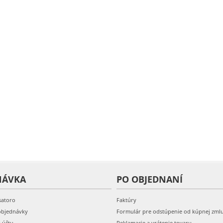
NÁVKA
PO OBJEDNANÍ
satoro
Faktúry
objednávky
Formulár pre odstúpenie od kúpnej zml
k účtu
Reklamacie a vrátenie tovaru