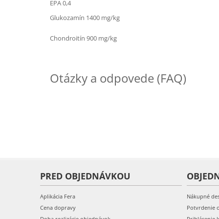
EPA 0,4
Glukozamín 1400 mg/kg
Chondroitín 900 mg/kg
Otázky a odpovede (FAQ)
PRED OBJEDNÁVKOU
OBJED
Aplikácia Fera
Nákupné de
Cena dopravy
Potvrdenie 
Doba realizácie objednávok
Prihlásenie 