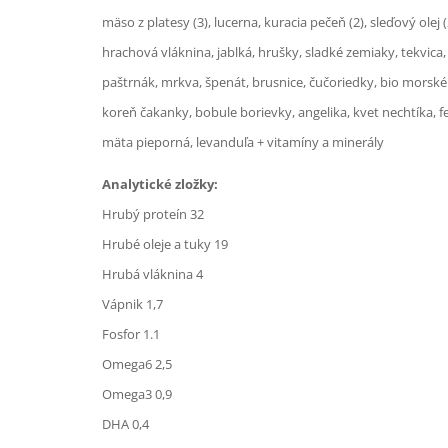
mäso z platesy (3), lucerna, kuracia pečeň (2), sleďový olej (
hrachová vláknina, jablká, hrušky, sladké zemiaky, tekvica, 
paštrnák, mrkva, špenát, brusnice, čučoriedky, bio morské 
koreň čakanky, bobule borievky, angelika, kvet nechtíka, fen
mäta pieporná, levanduľa + vitamíny a minerály
Analytické zložky:
Hrubý proteín 32
Hrubé oleje a tuky 19
Hrubá vláknina 4
Vápnik 1,7
Fosfor 1.1
Omega6 2,5
Omega3 0,9
DHA 0,4