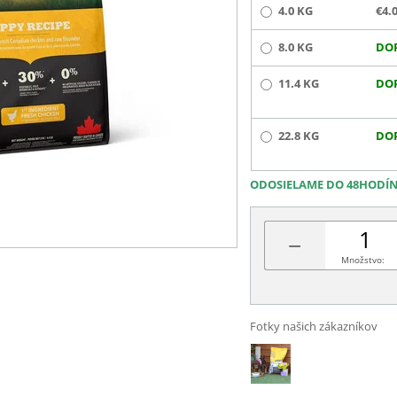
4.0 KG
€4.
8.0 KG
DO
11.4 KG
DO
22.8 KG
DO
ODOSIELAME DO 48HODÍ
−
Množstvo:
Fotky našich zákazníkov