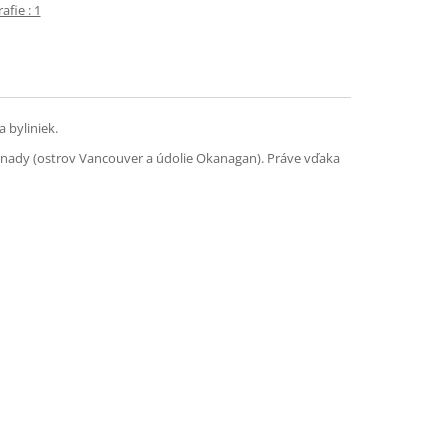
fie : 1
 byliniek.
Kanady (ostrov Vancouver a údolie Okanagan). Práve vďaka