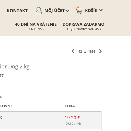
0
KONTAKT
MÔJ ÚČET
KOŠÍK
40 DNÍ NA VRÁTENIE
DOPRAVA ZADARMO!
LEN U NÁS!
OBJEDNÁVKY NAD 45 €
42
z
1924
or Dog 2 kg
17
g)
TOVNÉ
CENA
00
19.20 €
(€
9.60
/ KG)