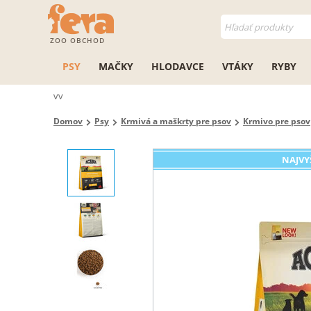
ZOO OBCHOD
PSY
MAČKY
HLODAVCE
VTÁKY
RYBY
vv
Domov
Psy
Krmivá a maškrty pre psov
Krmivo pre psov
NAJVY