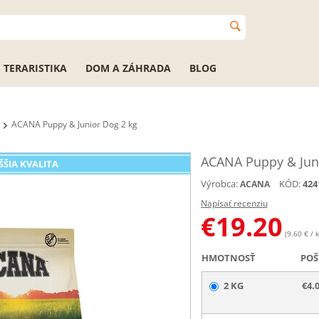
TERARISTIKA
DOM A ZÁHRADA
BLOG
ACANA Puppy & Junior Dog 2 kg
ACANA Puppy & Juni
ŠŠIA KVALITA
Výrobca:
KÓD:
424
ACANA
Napísať recenziu
€
19.20
(9.60 € / k
HMOTNOSŤ
POŠ
2 KG
€4.