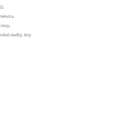
2),
tekvica,
riasy,
ikel sladký, listy