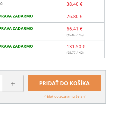
00
38.40 €
PRAVA ZADARMO
76.80 €
PRAVA ZADARMO
66.41 €
(€
5.83
/ KG)
PRAVA ZADARMO
131.50 €
(€
5.77
/ KG)
N
+
PRIDAŤ DO KOŠÍKA
Pridať do zoznamu želaní