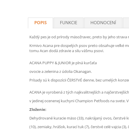
POPIS
FUNKCIE
HODNOCENÍ
Každý pes je od prírody mäsožravec, preto by jeho strava
Krmivo Acana pre dospelých psov preto obsahuje veľké mno
tomu Acan dodá zdravie a silu vášmu psovi.
ACANA PUPPY & JUNIOR je plná kurčaťa
ovocie a zelenina z údolia Okanagan.
Prísady sú k dispozícii ČERSTVÉ denne, bez umelých konze
ACANA je vyrobená z tých najkvalitnejších a najčerstvejší
v jedinej ocenenej kuchyni Champion Petfoods na svete. V
Zloženie:
Dehydrované kuracie mäso (33), nakrájaný ovos, čerstvé 
(10), zemiaky, hrášok, kurací tuk (7), čerstvé celé vajcia (3),